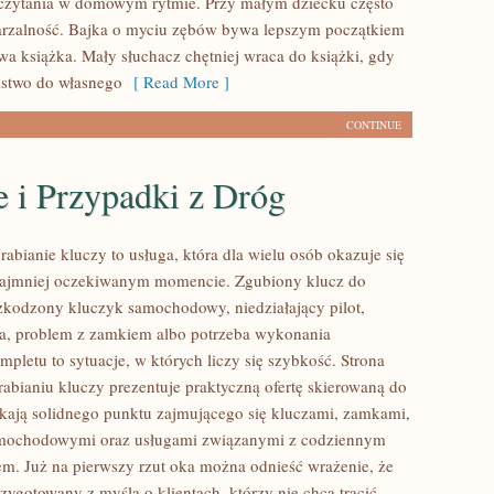
czytania w domowym rytmie. Przy małym dziecku często
rzalność. Bajka o myciu zębów bywa lepszym początkiem
wa książka. Mały słuchacz chętniej wraca do książki, gdy
ństwo do własnego
[ Read More ]
CONTINUE
e i Przypadki z Dróg
abianie kluczy to usługa, która dla wielu osób okazuje się
najmniej oczekiwanym momencie. Zgubiony klucz do
zkodzony kluczyk samochodowy, niedziałający pilot,
a, problem z zamkiem albo potrzeba wykonania
pletu to sytuacje, w których liczy się szybkość. Strona
abianiu kluczy prezentuje praktyczną ofertę skierowaną do
ukają solidnego punktu zajmującego się kluczami, zamkami,
mochodowymi oraz usługami związanymi z codziennym
m. Już na pierwszy rzut oka można odnieść wrażenie, że
rzygotowany z myślą o klientach, którzy nie chcą tracić