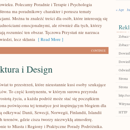
łowieku. Polecamy Poradnie i Terapie i Psychologia
« Apr
Ju
Strona ma poradnikowy charakter i porusza tematy
cjami. Można tu znaleźć treści dla osób, które interesują się
udnościami emocjonalnymi, ale również dla tych, którzy
Rekl
ają rozumieć ten obszar. Tęczowa Przystań nie narzuca
Zobacz w
iedzi, lecz skłania
[ Read More ]
Zobacz w
CONTINUE
Dowiedz 
Dowiedz 
ktura i Design
Odwiedź
Strona
wiat to przestrzeń, które nieustannie kusi osoby szukające
Strona
ów. To część kontynentu, w którym surowa przyroda
http://s
rostotą życia, a każda podróż może stać się początkiem
Witryna
rona poświęcona tej tematyce jest inspirującym blogiem dla
ą odkrywać Danii, Szwecji, Norwegii, Finlandii, Islandii
HTTP
h terenów, gdzie cisza tworzy niezwykłą atmosferę.
onie to Miasta i Regiony i Praktyczne Porady Podróżnika.