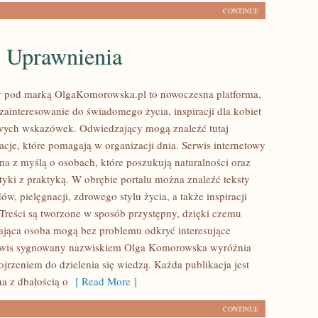
CONTINUE
i Uprawnienia
y pod marką OlgaKomorowska.pl to nowoczesna platforma,
 zainteresowanie do świadomego życia, inspiracji dla kobiet
wych wskazówek. Odwiedzający mogą znaleźć tutaj
acje, które pomagają w organizacji dnia. Serwis internetowy
ona z myślą o osobach, które poszukują naturalności oraz
tyki z praktyką. W obrębie portalu można znaleźć teksty
ów, pielęgnacji, zdrowego stylu życia, a także inspiracji
 Treści są tworzone w sposób przystępny, dzięki czemu
jąca osoba mogą bez problemu odkryć interesujące
erwis sygnowany nazwiskiem Olga Komorowska wyróżnia
jrzeniem do dzielenia się wiedzą. Każda publikacja jest
 z dbałością o
[ Read More ]
CONTINUE