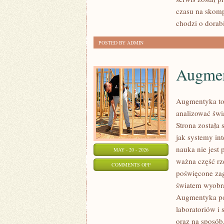
Z
czasu na skomp
DRÓG
chodzi o dorab
POSTED BY ADMIN
Augme
Augmentyka to 
analizować świ
Strona została 
jak systemy int
nauka nie jest 
MAY - 20 - 2026
ważna część rz
ON
COMMENTS OFF
poświęcone zag
AUGMENTYKA
światem wyobraź
Augmentyka pok
laboratoriów i
oraz na sposób