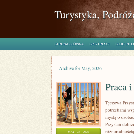
Turystyka, Podróż
STRONA GŁÓWNA
SPIS TREŚCI
BLOG INT
Archive for May, 2026
Praca i
Tęczowa Przyst
potrzebami wsp
myślą o osobac
Przystań dobrze
różnorodnością
MAY - 23 - 2026