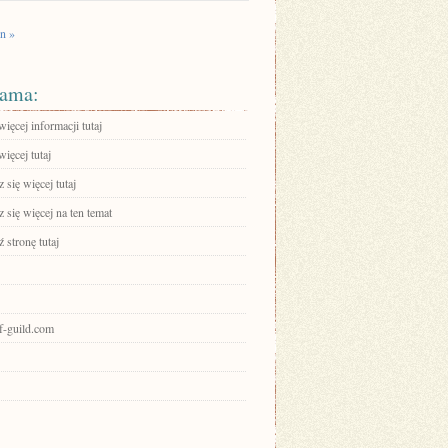
n »
ama:
ięcej informacji tutaj
ięcej tutaj
się więcej tutaj
się więcej na ten temat
 stronę tutaj
of-guild.com