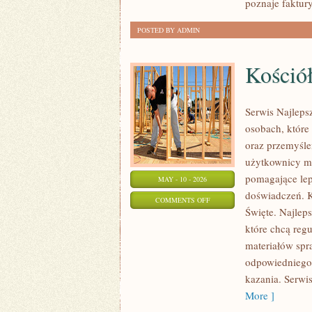
poznaje faktury
—
CO
POSTED BY ADMIN
SPRAWDZIĆ,
ZANIM
Kościół
TRAFIĄ
DO
KOSZYKA
Serwis Najleps
osobach, które 
oraz przemyśle
użytkownicy mo
pomagające lep
MAY - 10 - 2026
doświadczeń. K
ON
COMMENTS OFF
Święte. Najlep
KOŚCIÓŁ
które chcą regu
I
materiałów spr
TRADYCJA
odpowiedniego d
kazania. Serwi
More ]