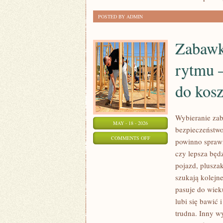
POSTED BY ADMIN
Zabawk
rytmu —
do kos
Wybieranie zab
MAY - 18 - 2026
bezpieczeństwo
ON
COMMENTS OFF
powinno sprawi
ZABAWKI,
czy lepsza będ
KTÓRE
pojazd, plusza
PASUJĄ
szukają kolejne
DO
pasuje do wiek
DOMOWEGO
lubi się bawić 
trudna. Inny w
RYTMU