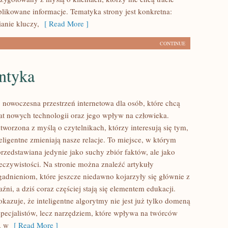
likowane informacje. Tematyka strony jest konkretna:
ianie kluczy,
[ Read More ]
CONTINUE
ntyka
nowoczesna przestrzeń internetowa dla osób, które chcą
at nowych technologii oraz jego wpływ na człowieka.
stworzona z myślą o czytelnikach, którzy interesują się tym,
eligentne zmieniają nasze relacje. To miejsce, w którym
przedstawiana jedynie jako suchy zbiór faktów, ale jako
eczywistości. Na stronie można znaleźć artykuły
adnieniom, które jeszcze niedawno kojarzyły się głównie z
ni, a dziś coraz częściej stają się elementem edukacji.
azuje, że inteligentne algorytmy nie jest już tylko domeną
 specjalistów, lecz narzędziem, które wpływa na twórców
, w
[ Read More ]