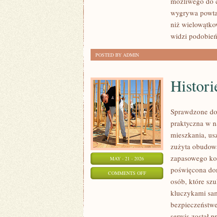
możliwego do 
DZIECKA,
wygrywa powta
KTÓRE
niż wielowątko
USPOKAJAJĄ
widzi podobie
WIECZÓR
POSTED BY ADMIN
Histori
Sprawdzone dor
praktyczna w 
mieszkania, us
zużyta obudow
zapasowego kom
MAY - 21 - 2026
poświęcona dor
ON
COMMENTS OFF
osób, które sz
HISTORIE
kluczykami sa
I
bezpieczeństwe
PRZYPADKI
serwis został p