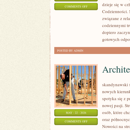
dzieje się w cz
ON
COMMENTS OFF
Codzienności. 
PRACA
związane z rela
I
codziennymi tr
PSYCHOLOGIA
dopiero zaczyn
ORGANIZACJI
gotowych odpow
POSTED BY ADMIN
Archite
skandynawski ś
nowych kierunk
spotyka się z p
nowej pasji. St
osób, które chc
MAY - 22 - 2026
oraz północnyc
ON
COMMENTS OFF
Nowości na str
ARCHITEKTURA