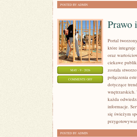
POSTED BY ADMIN
Prawo 
Portal tworzon
które integruje
oraz wartościo
ciekawe publik
została stworz
MAY - 9 - 2026
połączenia este
ON
COMMENTS OFF
dotyczące trend
PRAWO
wnętrzarskich.
I
każda odwiedza
UPRAWNIENIA
informacje. S
się świeżym spo
przygotowywana
POSTED BY ADMIN