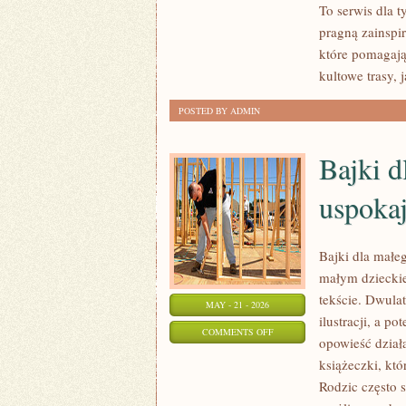
To serwis dla t
I
pragną zainspi
DESIGN
które pomagają
kultowe trasy, 
POSTED BY ADMIN
Bajki d
uspokaj
Bajki dla małe
małym dzieckie
tekście. Dwula
MAY - 21 - 2026
ilustracji, a p
ON
COMMENTS OFF
opowieść dział
BAJKI
książeczki, kt
DLA
Rodzic często s
MAŁEGO