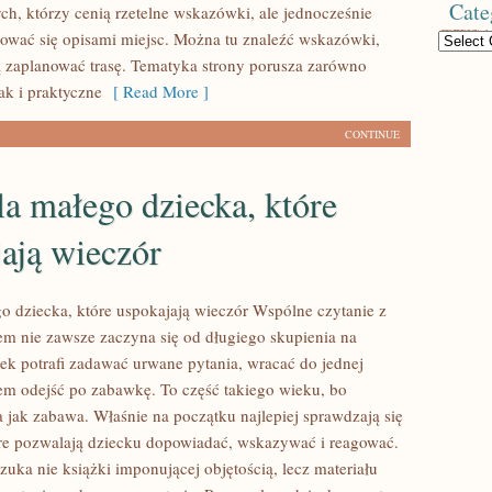
Cate
ych, którzy cenią rzetelne wskazówki, ale jednocześnie
rować się opisami miejsc. Można tu znaleźć wskazówki,
Categories
 zaplanować trasę. Tematyka strony porusza zarówno
jak i praktyczne
[ Read More ]
CONTINUE
la małego dziecka, które
ają wieczór
go dziecka, które uspokajają wieczór Wspólne czytanie z
m nie zawsze zaczyna się od długiego skupienia na
tek potrafi zadawać urwane pytania, wracać do jednej
otem odejść po zabawkę. To część takiego wieku, bo
a jak zabawa. Właśnie na początku najlepiej sprawdzają się
óre pozwalają dziecku dopowiadać, wskazywać i reagować.
zuka nie książki imponującej objętością, lecz materiału