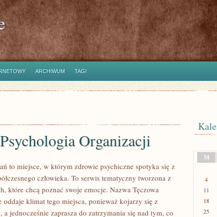
e
ERNETOWY
ARCHIWUM
TAGI
Kale
 Psychologia Organizacji
M
ań to miejsce, w którym zdrowie psychiczne spotyka się z
ółczesnego człowieka. To serwis tematyczny tworzona z
4
h, które chcą poznać swoje emocje. Nazwa Tęczowa
11
 oddaje klimat tego miejsca, ponieważ kojarzy się z
18
25
, a jednocześnie zaprasza do zatrzymania się nad tym, co