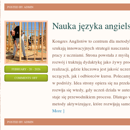
POSTED BY ADMIN
Nauka języka angiel
Kongres Anglistów to centrum dla metodyk
szukają innowacyjnych strategii nauczania
pracy z uczniami. Strona powstała z myślą 
rozwój i traktują dydaktykę jako żywy pr
realizacji, gdzie kluczowa jest jakość ucz
FEBRUARY - 20 - 2026
uczących, jak i odbiorców kursu. Polecamy
ON
COMMENTS OFF
w podróży. Idea strony opiera się na przek
NAUKA
rozwija się wtedy, gdy uczeń działa w aute
JĘZYKA
staje się przewodnikiem procesu. Dlatego 
ANGIELSKIEGO
metody aktywizujące, które rozwijają sam
More ]
POSTED BY ADMIN