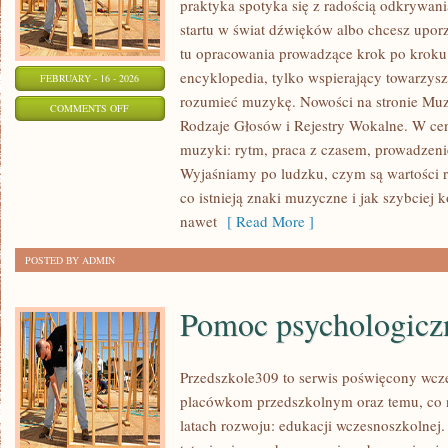
praktyka spotyka się z radością odkrywani
startu w świat dźwięków albo chcesz upor
tu opracowania prowadzące krok po kroku. 
encyklopedia, tylko wspierający towarzysz 
FEBRUARY - 16 - 2026
rozumieć muzykę. Nowości na stronie Muz
ON
COMMENTS OFF
Rodzaje Głosów i Rejestry Wokalne. W cen
PODSTAWY
muzyki: rytm, praca z czasem, prowadzenie
TEORII
Wyjaśniamy po ludzku, czym są wartości r
MUZYKI
co istnieją znaki muzyczne i jak szybciej 
nawet
[ Read More ]
POSTED BY ADMIN
Pomoc psychologicz
Przedszkole309 to serwis poświęcony wcze
placówkom przedszkolnym oraz temu, co 
latach rozwoju: edukacji wczesnoszkolnej