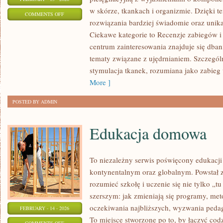
w skórze, tkankach i organizmie. Dzięki 
ON
COMMENTS OFF
rozwiązania bardziej świadomie oraz unik
KOSMETOLOGIA
Ciekawe kategorie to Recenzje zabiegów 
ESTETYCZNA
centrum zainteresowania znajduje się dbanie
tematy związane z ujędrnianiem. Szczegó
stymulacja tkanek, rozumiana jako zabieg
More ]
POSTED BY ADMIN
Edukacja domowa
To niezależny serwis poświęcony edukacji
kontynentalnym oraz globalnym. Powstał z
rozumieć szkołę i uczenie się nie tylko „tu
szerszym: jak zmieniają się programy, met
oczekiwania najbliższych, wyzwania pedago
FEBRUARY - 14 - 2026
To miejsce stworzone po to, by łączyć codz
ON