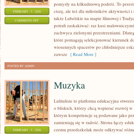
pomysły na kilkudniową podróż. To przestr
ciszę, ale też dla miłośników aktywności i
FEBRUARY - 5 - 2026
także Lubelskie na mapie filmowej i Tradyc
ON
COMMENTS OFF
potrafi zaskakiwać: raz kusi malowniczym
LEGENDY
zachwyca zielonymi przestrzeniami. Dlatego
I
które pomagają selekcjonować kierunek do 
CIEKAWOSTKI
wiosennych spacerów po chłodniejsze esk
zawsze
[ Read More ]
POSTED BY ADMIN
Muzyka
Lulitulisie to platforma edukacyjna stwor
o bliskich, którzy chcą wspierać rozwój w
którym kompetencje są podawane jako prz
zamieniają się w radość. Strona łączy eduk
czemu przedszkolak może odkrywać różne ś
FEBRUARY - 5 - 2026