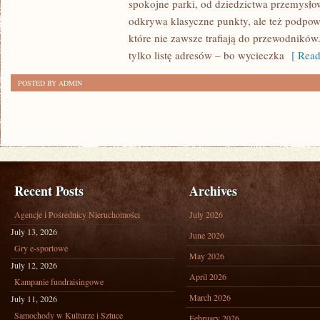
spokojne parki, od dziedzictwa przemysło
BIAŁA
odkrywa klasyczne punkty, ale też podpow
które nie zawsze trafiają do przewodników. 
tylko listę adresów – bo wycieczka
[ Read
POSTED BY ADMIN
Recent Posts
Archives
Agencje i Pośrednicy Nieruchomości
July 2026
July 13, 2026
June 2026
Gry e-sportowe
May 2026
July 12, 2026
April 2026
Kampanie fundraisingowe
March 2026
July 11, 2026
Samochody w Kulturze i Sztuce
February 2026