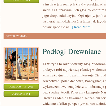
COMMENTS OFF
a inspiracje z różnych krajów przekładać 
EDUKACJA
średnia i Uczniowie i ich głos. W centrum 
DOMOWA
jego droga edukacyjna. Opisujemy, jak b
wspierać samodzielność, a także jak łagod
pojawiające się na
[ Read More ]
POSTED BY ADMIN
Podłogi Drewniane
Ta witryna to rozbudowany blog budowla
praktyce robi największą różnicę w eleme
konstrukcyjnemu. Jeżeli interesuje Cię b
zewnętrzna, połać dachowa, kondygnacja 
wykończeniowe, znajdziesz tu informacje
FEBRUARY - 13 - 2026
bez zbędnej teorii. Polecamy kategorie Na
ON
COMMENTS OFF
Drewna i Meble Drewniane. Rdzeniem serw
PODŁOGI
widziane z kilku perspektyw naraz: technic
DREWNIANE