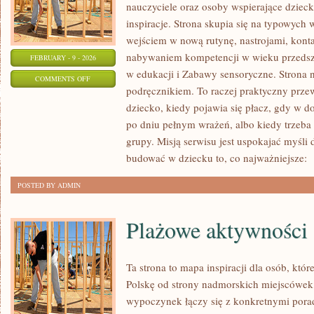
nauczyciele oraz osoby wspierające dzieck
inspiracje. Strona skupia się na typowyc
wejściem w nową rutynę, nastrojami, kont
nabywaniem kompetencji w wieku przeds
FEBRUARY - 9 - 2026
w edukacji i Zabawy sensoryczne. Strona n
ON
COMMENTS OFF
podręcznikiem. To raczej praktyczny prze
EDUKACJA
dziecko, kiedy pojawia się płacz, gdy w 
I
po dniu pełnym wrażeń, albo kiedy trzeba
NAUKA
grupy. Misją serwisu jest uspokajać myśli
budować w dziecku to, co najważniejsze:
[
POSTED BY ADMIN
Plażowe aktywności
Ta strona to mapa inspiracji dla osób, któ
Polskę od strony nadmorskich miejscówek
wypoczynek łączy się z konkretnymi pora