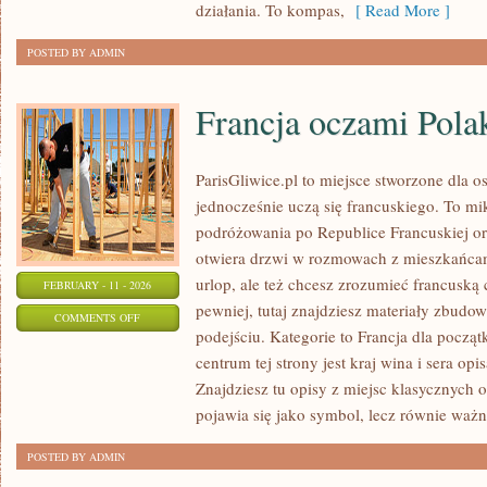
działania. To kompas,
[ Read More ]
POSTED BY ADMIN
Francja oczami Pol
ParisGliwice.pl to miejsce stworzone dla os
jednocześnie uczą się francuskiego. To m
podróżowania po Republice Francuskiej o
otwiera drzwi w rozmowach z mieszkańcami
urlop, ale też chcesz zrozumieć francuską
FEBRUARY - 11 - 2026
pewniej, tutaj znajdziesz materiały zbud
ON
COMMENTS OFF
podejściu. Kategorie to Francja dla począt
FRANCJA
centrum tej strony jest kraj wina i sera opi
OCZAMI
Znajdziesz tu opisy z miejsc klasycznych 
POLAKÓW
pojawia się jako symbol, lecz równie ważn
POSTED BY ADMIN