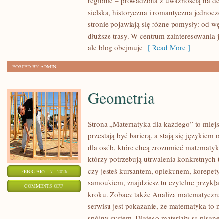
regionie – prowadzona z uważnością na det
KOŚCIAN
sielska, historyczna i romantyczna jednocz
stronie pojawiają się różne pomysły: od w
dłuższe trasy. W centrum zainteresowania 
ale blog obejmuje
[ Read More ]
POSTED BY ADMIN
Geometria
Strona „Matematyka dla każdego” to miejs
przestają być barierą, a stają się językie
dla osób, które chcą zrozumieć matematykę
którzy potrzebują utrwalenia konkretnych 
czy jesteś kursantem, opiekunem, korepet
FEBRUARY - 7 - 2026
samoukiem, znajdziesz tu czytelne przykł
ON
COMMENTS OFF
kroku. Zobacz także Analiza matematyczna 
GEOMETRIA
serwisu jest pokazanie, że matematyka to n
spójny system. Dlatego materiały są pisane