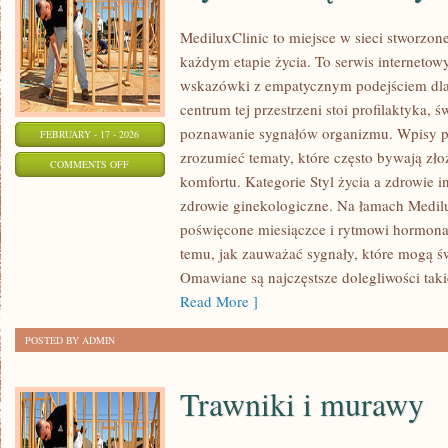
MediluxClinic to miejsce w sieci stworzon
każdym etapie życia. To serwis internetow
wskazówki z empatycznym podejściem dl
centrum tej przestrzeni stoi profilaktyka,
poznawanie sygnałów organizmu. Wpisy p
FEBRUARY - 17 - 2026
zrozumieć tematy, które często bywają zło
ON
COMMENTS OFF
komfortu. Kategorie Styl życia a zdrowie i
CYKL
zdrowie ginekologiczne. Na łamach Medilux
MIESIĄCZKOWY
poświęcone miesiączce i rytmowi hormona
I
temu, jak zauważać sygnały, które mogą ś
ZABURZENIA
Omawiane są najczęstsze dolegliwości taki
Read More ]
POSTED BY ADMIN
Trawniki i murawy