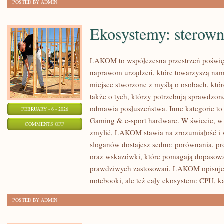
POSTED BY ADMIN
Ekosystemy: sterown
LAKOM to współczesna przestrzeń poświ
naprawom urządzeń, które towarzyszą na
miejsce stworzone z myślą o osobach, któ
także o tych, którzy potrzebują sprawdzo
odmawia posłuszeństwa. Inne kategorie to 
FEBRUARY - 6 - 2026
Gaming & e-sport hardware. W świecie, w 
ON
COMMENTS OFF
zmylić, LAKOM stawia na zrozumiałość i 
EKOSYSTEMY:
sloganów dostajesz sedno: porównania, p
STEROWNIKI
oraz wskazówki, które pomagają dopasować
I
prawdziwych zastosowań. LAKOM opisuje 
SYSTEMY
notebooki, ale też cały ekosystem: CPU, ka
POSTED BY ADMIN