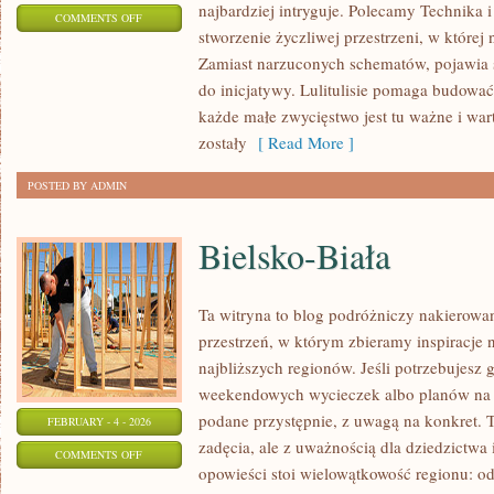
najbardziej intryguje. Polecamy Technika 
ON
COMMENTS OFF
stworzenie życzliwej przestrzeni, w której
MUZYKA
Zamiast narzuconych schematów, pojawia 
do inicjatywy. Lulitulisie pomaga budować
każde małe zwycięstwo jest tu ważne i wart
zostały
[ Read More ]
POSTED BY ADMIN
Bielsko-Biała
Ta witryna to blog podróżniczy nakierowa
przestrzeń, w którym zbieramy inspiracje 
najbliższych regionów. Jeśli potrzebujesz
weekendowych wycieczek albo planów na ki
podane przystępnie, z uwagą na konkret. 
FEBRUARY - 4 - 2026
zadęcia, ale z uważnością dla dziedzictwa
ON
COMMENTS OFF
opowieści stoi wielowątkowość regionu: o
BIELSKO-