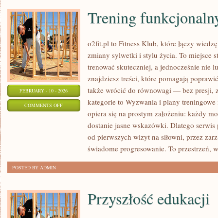
Trening funkcjonalny
o2fit.pl to Fitness Klub, które łączy wied
zmiany sylwetki i stylu życia. To miejsce 
trenować skuteczniej, a jednocześnie nie l
znajdziesz treści, które pomagają poprawić
także wrócić do równowagi — bez presji, 
FEBRUARY - 10 - 2026
kategorie to Wyzwania i plany treningowe i 
ON
COMMENTS OFF
opiera się na prostym założeniu: każdy moż
TRENING
dostanie jasne wskazówki. Dlatego serwis
FUNKCJONALNY
od pierwszych wizyt na siłowni, przez zar
I
świadome progresowanie. To przestrzeń, 
MOBILITY
POSTED BY ADMIN
Przyszłość edukacji