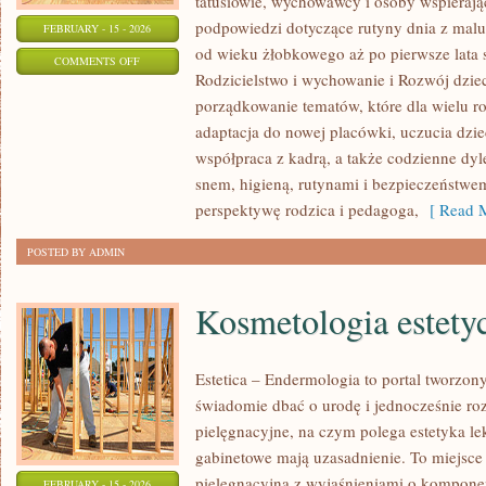
tatusiowie, wychowawcy i osoby wspierają
podpowiedzi dotyczące rutyny dnia z mal
FEBRUARY - 15 - 2026
od wieku żłobkowego aż po pierwsze lata 
ON
COMMENTS OFF
Rodzicielstwo i wychowanie i Rozwój dziec
POMOC
porządkowanie tematów, które dla wielu r
PSYCHOLOGICZNA
adaptacja do nowej placówki, uczucia dzi
współpraca z kadrą, a także codzienne dy
snem, higieną, rutynami i bezpieczeństwe
perspektywę rodzica i pedagoga,
[ Read M
POSTED BY ADMIN
Kosmetologia estety
Estetica – Endermologia to portal tworzon
świadomie dbać o urodę i jednocześnie roz
pielęgnacyjne, na czym polega estetyka le
gabinetowe mają uzasadnienie. To miejsce
pielęgnacyjną z wyjaśnieniami o kompone
FEBRUARY - 15 - 2026