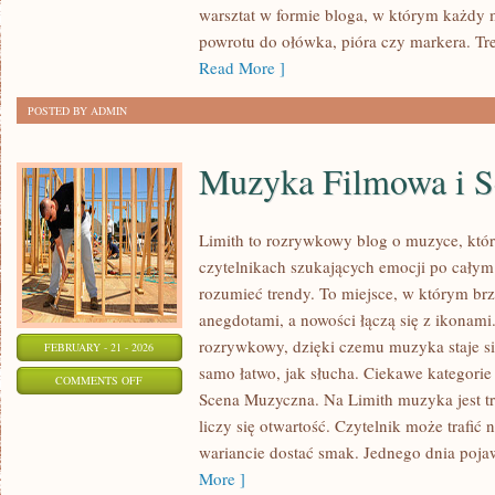
warsztat w formie bloga, w którym każdy
I
powrotu do ołówka, pióra czy markera. Tr
LETTERING
Read More ]
POSTED BY ADMIN
Muzyka Filmowa i S
Limith to rozrywkowy blog o muzyce, któr
czytelnikach szukających emocji po całym d
rozumieć trendy. To miejsce, w którym brz
anegdotami, a nowości łączą się z ikonami
rozrywkowy, dzięki czemu muzyka staje się 
FEBRUARY - 21 - 2026
samo łatwo, jak słucha. Ciekawe kategorie
ON
COMMENTS OFF
Scena Muzyczna. Na Limith muzyka jest tr
MUZYKA
liczy się otwartość. Czytelnik może trafić
FILMOWA
wariancie dostać smak. Jednego dnia pojaw
I
More ]
SERIALOWA