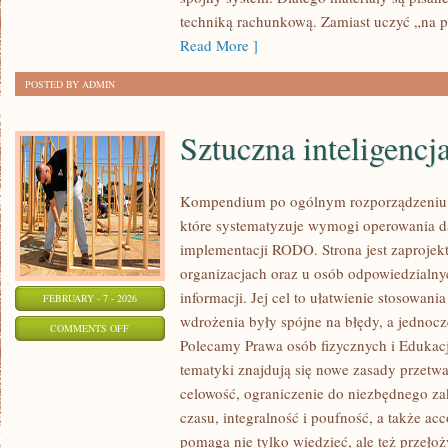
techniką rachunkową. Zamiast uczyć „na p
Read More ]
POSTED BY ADMIN
Sztuczna inteligencja
Kompendium po ogólnym rozporządzeniu o
które systematyzuje wymogi operowania 
implementacji RODO. Strona jest zaprojek
organizacjach oraz u osób odpowiedzialny
informacji. Jej cel to ułatwienie stosowan
FEBRUARY - 7 - 2026
wdrożenia były spójne na błędy, a jednocz
ON
COMMENTS OFF
Polecamy Prawa osób fizycznych i Edukacj
SZTUCZNA
tematyki znajdują się nowe zasady przetwa
INTELIGENCJA
celowość, ograniczenie do niezbędnego za
I
czasu, integralność i poufność, a także acc
ETYKA
pomaga nie tylko wiedzieć, ale też przeło