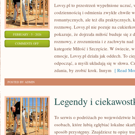
Lovsy.pl to przestrzeń wypełnione uczuć, 
codziennością i odmienia zwykłe chwile w 
romantycznych, ale też dla praktycznych, 
rozmowę. Lovsy.pl nie pozuje na cukierko
pokazuje, że dojrzała miłość buduje się z 
FEBRUARY - 5 - 2026
rozmowy, z zrozumienia i z zachwytu nad 
ON
COMMENTS OFF
kategorie Miłość i Szczęście. W świecie,
MIŁOŚĆ
emocje, Lovsy.pl działa jak oddech. To ci
odpocząć, a myśli układają się w słowa. C
zdania, by zrobić krok. Innym
[ Read Mor
POSTED BY ADMIN
Legendy i ciekawost
To serwis o podróżach po województwie lu
osobach, które lubią zgłębiać lokalne ska
sposób przystępny. Znajdziesz tu opisy tra