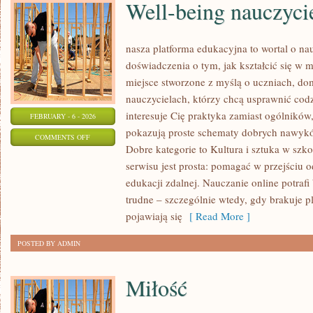
Well-being nauczyci
nasza platforma edukacyjna to wortal o na
doświadczenia o tym, jak kształcić się w 
miejsce stworzone z myślą o uczniach, d
nauczycielach, którzy chcą usprawnić codzi
interesuje Cię praktyka zamiast ogólników, 
FEBRUARY - 6 - 2026
pokazują proste schematy dobrych nawyk
ON
COMMENTS OFF
Dobre kategorie to Kultura i sztuka w szkol
WELL-
serwisu jest prosta: pomagać w przejściu 
BEING
edukacji zdalnej. Nauczanie online potraf
NAUCZYCIELA
trudne – szczególnie wtedy, gdy brakuje p
pojawiają się
[ Read More ]
POSTED BY ADMIN
Miłość