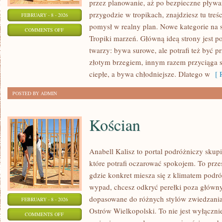
przez planowanie, aż po bezpieczne pływan
przygodzie w tropikach, znajdziesz tu treś
FEBRUARY - 8 - 2026
pomysł w realny plan. Nowe kategorie na 
ON
COMMENTS OFF
Tropiki marzeń. Główną ideą strony jest p
PLAŻOWE
twarzy: bywa surowe, ale potrafi też być 
AKTYWNOŚCI
złotym brzegiem, innym razem przyciąga 
ciepłe, a bywa chłodniejsze. Dlatego w
[ R
POSTED BY ADMIN
Kościan
Anabell Kalisz to portal podróżniczy skup
które potrafi oczarować spokojem. To prze
gdzie konkret miesza się z klimatem podróż
wypad, chcesz odkryć perełki poza głównym
dopasowane do różnych stylów zwiedzania
FEBRUARY - 8 - 2026
Ostrów Wielkopolski. To nie jest wyłącznie 
ON
COMMENTS OFF