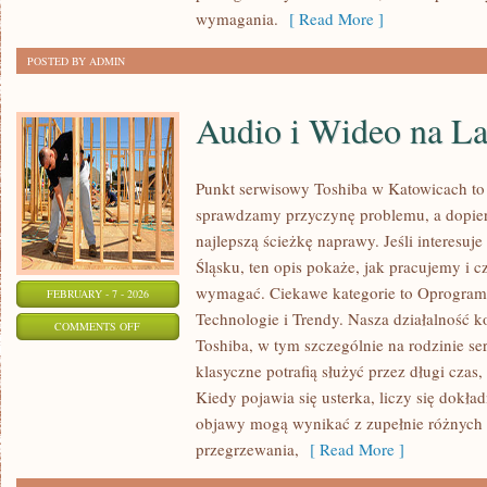
wymagania.
[ Read More ]
POSTED BY ADMIN
Audio i Wideo na L
Punkt serwisowy Toshiba w Katowicach to
sprawdzamy przyczynę problemu, a dopie
najlepszą ścieżkę naprawy. Jeśli interesuj
Śląsku, ten opis pokaże, jak pracujemy i c
wymagać. Ciekawe kategorie to Oprogram
FEBRUARY - 7 - 2026
Technologie i Trendy. Nasza działalność k
ON
COMMENTS OFF
Toshiba, w tym szczególnie na rodzinie ser
AUDIO
klasyczne potrafią służyć przez długi czas,
I
Kiedy pojawia się usterka, liczy się dokł
WIDEO
objawy mogą wynikać z zupełnie różnych 
NA
przegrzewania,
[ Read More ]
LAPTOPACH