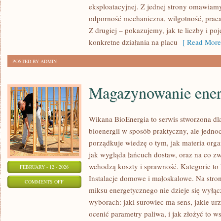
eksploatacyjnej. Z jednej strony omawiamy
odporność mechaniczna, wilgotność, praca 
Z drugiej – pokazujemy, jak te liczby i poj
konkretne działania na placu
[ Read More
POSTED BY ADMIN
Magazynowanie ener
Wikana BioEnergia to serwis stworzona dl
bioenergii w sposób praktyczny, ale jednoc
porządkuje wiedzę o tym, jak materia orga
jak wygląda łańcuch dostaw, oraz na co z
wchodzą koszty i sprawność. Kategorie to 
FEBRUARY - 12 - 2026
Instalacje domowe i małoskalowe. Na stron
ON
COMMENTS OFF
miksu energetycznego nie dzieje się wyłąc
MAGAZYNOWANIE
wyborach: jaki surowiec ma sens, jakie urz
ENERGII
ocenić parametry paliwa, i jak złożyć to 