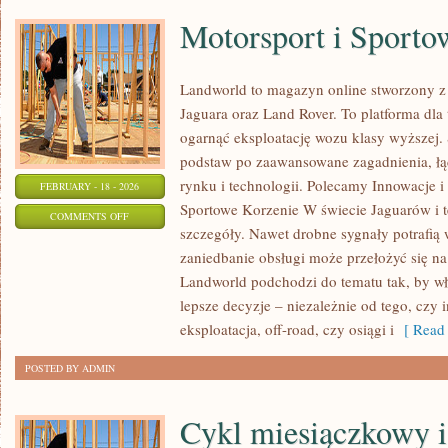
Motorsport i Sporto
Landworld to magazyn online stworzony 
Jaguara oraz Land Rover. To platforma dla 
ogarnąć eksploatację wozu klasy wyższej. 
podstaw po zaawansowane zagadnienia, łą
rynku i technologii. Polecamy Innowacje i
FEBRUARY - 18 - 2026
Sportowe Korzenie W świecie Jaguarów i t
ON
COMMENTS OFF
szczegóły. Nawet drobne sygnały potrafią
MOTORSPORT
zaniedbanie obsługi może przełożyć się na
I
Landworld podchodzi do tematu tak, by w
SPORTOWE
lepsze decyzje – niezależnie od tego, czy 
KORZENIE
eksploatacja, off-road, czy osiągi i
[ Read 
POSTED BY ADMIN
Cykl miesiączkowy i