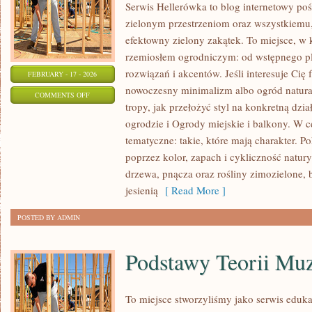
Serwis Hellerówka to blog internetowy p
zielonym przestrzeniom oraz wszystkiemu
efektowny zielony zakątek. To miejsce, w 
rzemiosłem ogrodniczym: od wstępnego pl
rozwiązań i akcentów. Jeśli interesuje Cię 
FEBRUARY - 17 - 2026
nowoczesny minimalizm albo ogród natural
ON
COMMENTS OFF
tropy, jak przełożyć styl na konkretną dzi
TRAWNIKI
ogrodzie i Ogrody miejskie i balkony. W 
I
tematyczne: takie, które mają charakter. 
MURAWY
poprzez kolor, zapach i cykliczność natur
drzewa, pnącza oraz rośliny zimozielone,
jesienią
[ Read More ]
POSTED BY ADMIN
Podstawy Teorii Mu
To miejsce stworzyliśmy jako serwis eduk