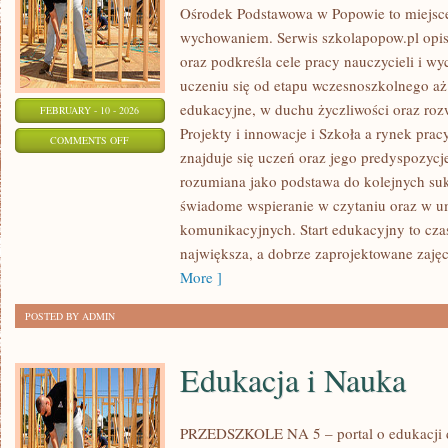
Ośrodek Podstawowa w Popowie to miejsce,
wychowaniem. Serwis szkolapopow.pl opis
oraz podkreśla cele pracy nauczycieli i w
uczeniu się od etapu wczesnoszkolnego a
edukacyjne, w duchu życzliwości oraz roz
FEBRUARY - 10 - 2026
Projekty i innowacje i Szkoła a rynek pra
ON
COMMENTS OFF
znajduje się uczeń oraz jego predyspozycj
PRZYSZŁOŚĆ
rozumiana jako podstawa do kolejnych suk
EDUKACJI
świadome wspieranie w czytaniu oraz w u
komunikacyjnych. Start edukacyjny to czas
największa, a dobrze zaprojektowane zajęc
More ]
POSTED BY ADMIN
Edukacja i Nauka
PRZEDSZKOLE NA 5 – portal o edukacji d