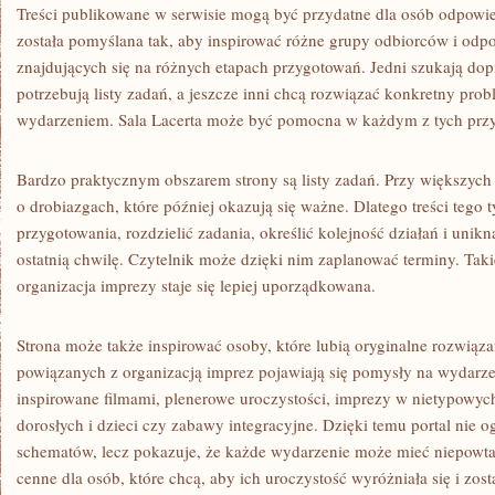
Treści publikowane w serwisie mogą być przydatne dla osób odpowie
została pomyślana tak, aby inspirować różne grupy odbiorców i odp
znajdujących się na różnych etapach przygotowań. Jedni szukają dop
potrzebują listy zadań, a jeszcze inni chcą rozwiązać konkretny probl
wydarzeniem. Sala Lacerta może być pomocna w każdym z tych pr
Bardzo praktycznym obszarem strony są listy zadań. Przy większyc
o drobiazgach, które później okazują się ważne. Dlatego treści teg
przygotowania, rozdzielić zadania, określić kolejność działań i uni
ostatnią chwilę. Czytelnik może dzięki nim zaplanować terminy. Taki
organizacja imprezy staje się lepiej uporządkowana.
Strona może także inspirować osoby, które lubią oryginalne rozwiąz
powiązanych z organizacją imprez pojawiają się pomysły na wydarzen
inspirowane filmami, plenerowe uroczystości, imprezy w nietypowych 
dorosłych i dzieci czy zabawy integracyjne. Dzięki temu portal nie o
schematów, lecz pokazuje, że każde wydarzenie może mieć niepowta
cenne dla osób, które chcą, aby ich uroczystość wyróżniała się i zos