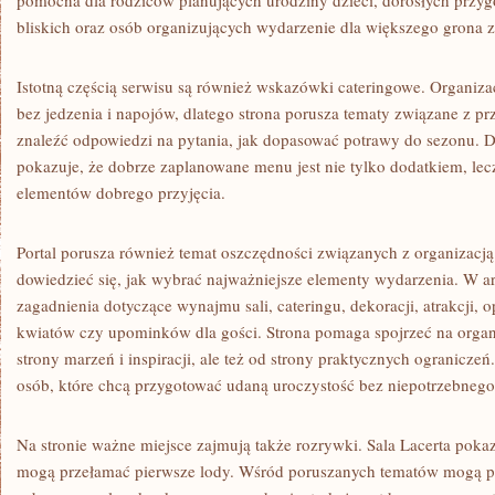
pomocna dla rodziców planujących urodziny dzieci, dorosłych przyg
bliskich oraz osób organizujących wydarzenie dla większego grona 
Istotną częścią serwisu są również wskazówki cateringowe. Organiza
bez jedzenia i napojów, dlatego strona porusza tematy związane z p
znaleźć odpowiedzi na pytania, jak dopasować potrawy do sezonu. Dz
pokazuje, że dobrze zaplanowane menu jest nie tylko dodatkiem, le
elementów dobrego przyjęcia.
Portal porusza również temat oszczędności związanych z organizacj
dowiedzieć się, jak wybrać najważniejsze elementy wydarzenia. W a
zagadnienia dotyczące wynajmu sali, cateringu, dekoracji, atrakcji, 
kwiatów czy upominków dla gości. Strona pomaga spojrzeć na organi
strony marzeń i inspiracji, ale też od strony praktycznych ograniczeń
osób, które chcą przygotować udaną uroczystość bez niepotrzebneg
Na stronie ważne miejsce zajmują także rozrywki. Sala Lacerta pokaz
mogą przełamać pierwsze lody. Wśród poruszanych tematów mogą poj