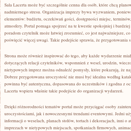
Sala Lacerta może być szczególnie cenna dla osób, które chcą plan
nadmiernego stresu. Organizacja imprezy bywa wyzwaniem, ponie
elementów: budżetu, oczekiwań gości, dostępności miejsc, terminów, 
atmosfery. Portal pomaga spojrzeć na te kwestie spokojniej i bardziej
poradom czytelnik może łatwiej zrozumieć, co jest najważniejsze, co
poświęcić więcej uwagi. Takie podejście sprawia, że przygotowania s
Strona może również inspirować do tego, aby każde wydarzenie miało
dotyczących relacji czytelników, wspomnień z wesel, urodzin, wiec
nietypowych imprez można odnaleźć pomysły, które pokazują, że najw
Dobrze przygotowana uroczystość nie musi być idealna według kata
powinna być autentyczna, dopasowana do uczestników i zgodna z oc
Lacerta wspiera właśnie takie podejście do organizacji wydarzeń.
Dzięki różnorodności tematów portal może przyciągać osoby zainte
uroczystościami, jak i nowoczesnymi trendami eventowymi. Jedni u
informacji o weselach, planach stołów, tortach i dekoracjach, inni o
imprezach w nietypowych miejscach, spotkaniach firmowych, animacj