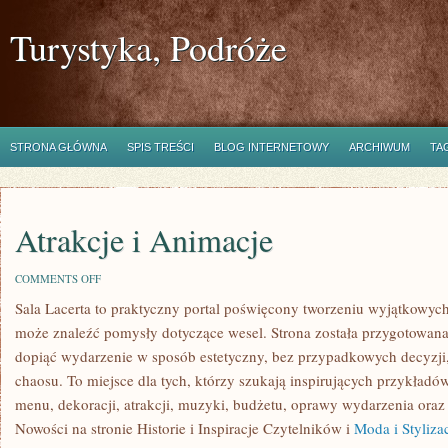
Turystyka, Podróże
STRONA GŁÓWNA
SPIS TREŚCI
BLOG INTERNETOWY
ARCHIWUM
TA
Atrakcje i Animacje
ON
COMMENTS OFF
ATRAKCJE
Sala Lacerta to praktyczny portal poświęcony tworzeniu wyjątkowyc
I
ANIMACJE
może znaleźć pomysły dotyczące wesel. Strona została przygotowana
dopiąć wydarzenie w sposób estetyczny, bez przypadkowych decyzji,
chaosu. To miejsce dla tych, którzy szukają inspirujących przykład
menu, dekoracji, atrakcji, muzyki, budżetu, oprawy wydarzenia oraz
Nowości na stronie Historie i Inspiracje Czytelników i
Moda i Styliza