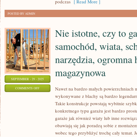
podczas
[ Read More ]
SIĘ
Z
POSTED BY ADMIN
BÓLEM
Nie istotne, czy to g
samochód, wiata, sc
narzędzia, ogromna 
magazynowa
SEPTEMBER - 29 - 2025
ON
Nawet na bardzo małych powierzchniach 
COMMENTS OFF
wykonywane z blachy są bardzo legendar
NIE
Takie konstrukcje powstają wybitnie szybk
ISTOTNE,
konkretnego typu garażu jest bardzo pros
CZY
garaże jak również wiaty lub inne rozwiąz
TO
obawiają się jak poradzą sobie z montażem
GARAŻ
wobec tego przybliżyć trochę cały temat. 
NA