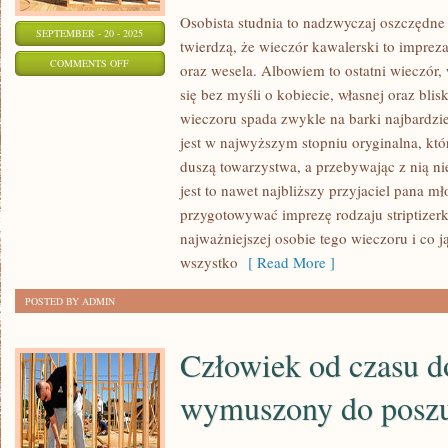
Osobista studnia to nadzwyczaj oszczędne 
SEPTEMBER - 20 - 2025
twierdzą, że wieczór kawalerski to imprez
ON
COMMENTS OFF
oraz wesela. Albowiem to ostatni wieczór
JESZCZE
się bez myśli o kobiecie, własnej oraz blis
DO
wieczoru spada zwykle na barki najbardzie
NIEDAWNA
jest w najwyższym stopniu oryginalna, kt
NAUKA
duszą towarzystwa, a przebywając z nią ni
JĘZYKÓW
jest to nawet najbliższy przyjaciel pana mł
przygotowywać imprezę rodzaju striptizerk
OBCYCH
najważniejszej osobie tego wieczoru i co j
MOŻLIWA
wszystko
[ Read More ]
BYŁA
JEDYNIE
POSTED BY ADMIN
W
SZKOŁACH
Człowiek od czasu do
PUBLICZNYCH
wymuszony do posz