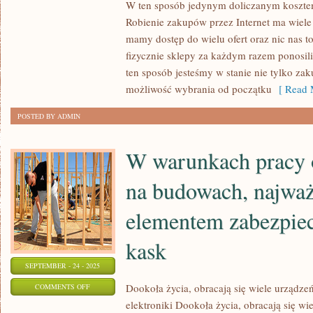
W ten sposób jedynym doliczanym kosztem 
ROZPOCZĘCIEM
Robienie zakupów przez Internet ma wiele 
POSZUKIWAŃ
mamy dostęp do wielu ofert oraz nic nas to
ODPOWIEDNIEGO
fizycznie sklepy za każdym razem ponosi
ten sposób jesteśmy w stanie nie tylko za
możliwość wybrania od początku
[ Read 
POSTED BY ADMIN
W warunkach pracy o
na budowach, najwa
elementem zabezpiec
kask
SEPTEMBER - 24 - 2025
ON
Dookoła życia, obracają się wiele urządzeń
COMMENTS OFF
elektroniki Dookoła życia, obracają się wi
W