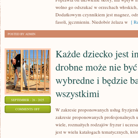
NASTĘPUJE
wolno go odszukać w orzechach włoskich,
NASTĘPNA
Dodatkowym czynnikiem jest magnez, odna
PORA
fasoli, jęczmieniu. Niedobór żelaza w
[ Re
ROKU,
POSTED BY ADMIN
TO
WÓWCZAS
Każde dziecko jest i
drobne może nie być
wybredne i będzie ba
wszystkimi
SEPTEMBER - 26 - 2025
ON
W zakresie proponowanych usług fryzjers
COMMENTS OFF
zakresie proponowanych profesjonalnych u
KAŻDE
wiele, rozmaitych rodzajów fryzur i ucze
DZIECKO
jest w wielu katalogach tematycznych, kt
JEST