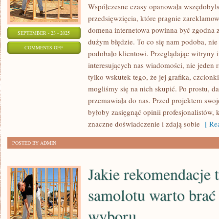
Współczesne czasy opanowała wszędobyls
przedsięwzięcia, które pragnie zareklamow
domena internetowa powinna być zgodna z
SEPTEMBER - 23 - 2025
dużym błędzie. To co się nam podoba, nie 
ON
COMMENTS OFF
podobało klientowi. Przeglądając witryny
NOWOCZESNE
interesujących nas wiadomości, nie jeden r
CZASY
tylko wskutek tego, że jej grafika, czcionk
OKIEŁZNAŁA
mogliśmy się na nich skupić. Po prostu, d
WSZĘDOBYLSKA
przemawiała do nas. Przed projektem swo
REKLAMA
byłoby zasięgnąć opinii profesjonalistów, 
znaczne doświadczenie i zdają sobie
[ Rea
POSTED BY ADMIN
Jakie rekomendacje 
samolotu warto brać
wyboru