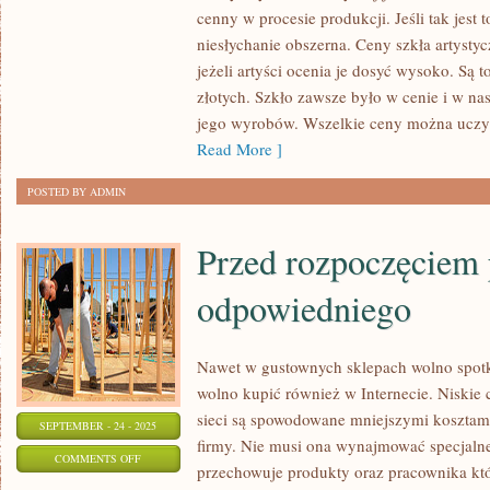
WBREW
cenny w procesie produkcji. Jeśli tak jest t
NAZWIE
niesłychanie obszerna. Ceny szkła artyst
WOLNO
jeżeli artyści ocenia je dosyć wysoko. Są to
ZAMIENIĆ
złotych. Szkło zawsze było w cenie i w nas
jego wyrobów. Wszelkie ceny można uczy
RÓWNIEŻ
Read More ]
W
MALOWNICZĄ
POSTED BY ADMIN
MINIATURKĘ
PUSTYNI
Przed rozpoczęciem
odpowiedniego
Nawet w gustownych sklepach wolno spot
wolno kupić również w Internecie. Niski
sieci są spowodowane mniejszymi kosztam
SEPTEMBER - 24 - 2025
firmy. Nie musi ona wynajmować specjalne
ON
COMMENTS OFF
przechowuje produkty oraz pracownika któ
PRZED