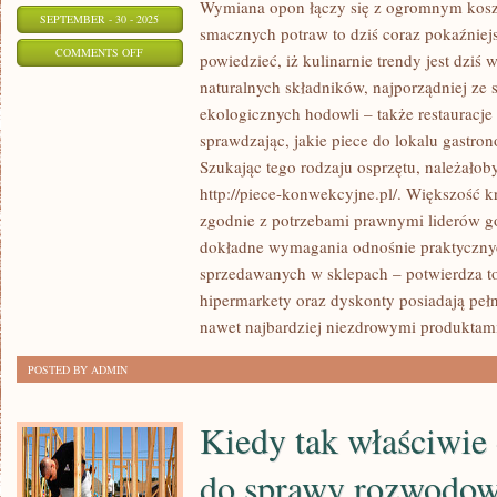
Wymiana opon łączy się z ogromnym kos
SEPTEMBER - 30 - 2025
smacznych potraw to dziś coraz pokaźnie
ON
COMMENTS OFF
powiedzieć, iż kulinarnie trendy jest dziś
FAWORYZOWANIE
naturalnych składników, najporządniej ze
ZDROWEGO
ekologicznych hodowli – także restauracje
STYLU
sprawdzając, jakie piece do lokalu gastro
ŻYCIA
Szukając tego rodzaju osprzętu, należałob
JEST
http://piece-konwekcyjne.pl/. Większość 
zgodnie z potrzebami prawnymi liderów g
DZIŚ
dokładne wymagania odnośnie praktyczn
CZYMŚ
sprzedawanych w sklepach – potwierdza to
CAŁKIEM
hipermarkety oraz dyskonty posiadają pe
NORMALNYM
nawet najbardziej niezdrowymi produktam
POSTED BY ADMIN
Kiedy tak właściwie
do sprawy rozwodow