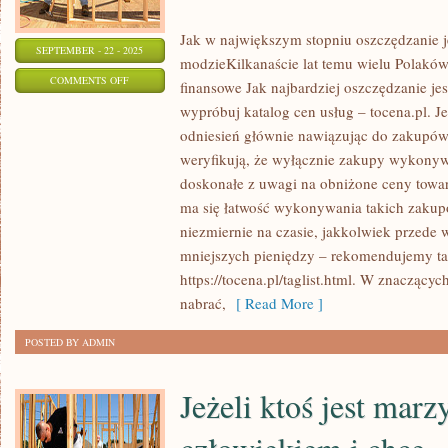
Jak w największym stopniu oszczędzanie j
SEPTEMBER - 22 - 2025
modzieKilkanaście lat temu wielu Polakó
ON
COMMENTS OFF
finansowe Jak najbardziej oszczędzanie je
WSZELCY
wypróbuj katalog cen usług – tocena.pl. J
MIŁOŚNICY
odniesień głównie nawiązując do zakupó
DOMOWYCH
weryfikują, że wyłącznie zakupy wykonyw
ZWIERZĄT
doskonałe z uwagi na obniżone ceny towa
TAKICH
ma się łatwość wykonywania takich zakup
niezmiernie na czasie, jakkolwiek przede 
JAK
mniejszych pieniędzy – rekomendujemy ta
PSY
https://tocena.pl/taglist.html. W znaczącyc
POWINNI
nabrać,
[ Read More ]
MIEĆ
NA
POSTED BY ADMIN
UWADZE
TO
Jeżeli ktoś jest marz