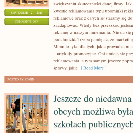
zwiększaniu skuteczności danej firmy. Jak
kwestie reklamowania typu upominki rekl
SEPTEMBER - 21 - 2025
reklamowe oraz z całych sił staramy się do
ON
COMMENTS OFF
zaadaptować. Wtedy bez przeszkód jesteśm
KOMINEK
reklamę w naszym mniemaniu. Nie da się p
W
podchodzić. Trzeba pamiętać, że marketin
DOMU
Mimo to tyko dla tych, jakie prowadzą mia
TO
– artykuły promocyjne. Oni umieją się pr
NIESŁYCHANIE
reklamowania, a tym samym jeszcze popra
NIEZBĘDNE
sprawy, jakie
[ Read More ]
URZĄDZENIE
POSTED BY ADMIN
Jeszcze do niedawna
obcych możliwa była
szkołach publicznyc