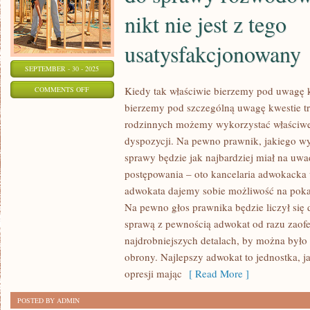
nikt nie jest z tego
usatysfakcjonowany
SEPTEMBER - 30 - 2025
ON
Kiedy tak właściwie bierzemy pod uwagę k
COMMENTS OFF
bierzemy pod szczególną uwagę kwestie tr
KIEDY
rodzinnych możemy wykorzystać właściwe
TAK
dyspozycji. Na pewno prawnik, jakiego 
WŁAŚCIWIE
sprawy będzie jak najbardziej miał na uw
DOCHODZI
postępowania – oto kancelaria adwokack
JUŻ
adwokata dajemy sobie możliwość na poka
DO
Na pewno głos prawnika będzie liczył się 
SPRAWY
sprawą z pewnością adwokat od razu zaof
ROZWODOWEJ
najdrobniejszych detalach, by można było
Z
obrony. Najlepszy adwokat to jednostka, j
PEWNOŚCIĄ
opresji mając
[ Read More ]
NIKT
NIE
POSTED BY ADMIN