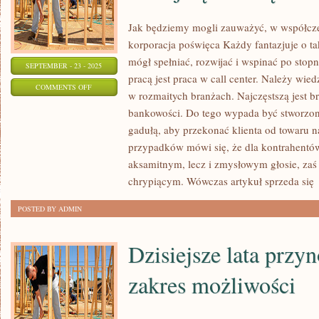
Jak będziemy mogli zauważyć, w współcz
korporacja poświęca Każdy fantazjuje o tak
mógł spełniać, rozwijać i wspinać po stopn
SEPTEMBER - 23 - 2025
pracą jest praca w call center. Należy wiedz
ON
COMMENTS OFF
w rozmaitych branżach. Najczęstszą jest b
KAŻDY
bankowości. Do tego wypada być stworzo
MARZY
gadułą, aby przekonać klienta od towaru n
O
przypadków mówi się, że dla kontrahentów
TAKIEJ
aksamitnym, lecz i zmysłowym głosie, zaś
PRACY,
chrypiącym. Wówczas artykuł sprzeda się
W
POSTED BY ADMIN
KTÓREJ
BĘDZIE
Dzisiejsze lata przy
SIĘ
W
zakres możliwości
STANIE
SPEŁNIAĆ