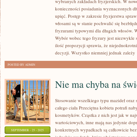
wybranych zakładach fryzjerskich. W now
INNE.
konieczności posiadania wyznaczonych dł
GDY
upięć. Postęp w zakresie fryzjerstwa spra
JEST
włosami są w stanie pochwalić się bezbłę
DROBNE
fryzurami typowymi dla długich włosów. Wy
MOŻE
Wybór wobec tego fryzury jest niezwykl
NIE
ilość propozycji sprawia, że niejednokrot
BYĆ
decyzji. Wszystko niemniej jednak zależy
ZBYTNIO
WYBREDNE
POSTED BY ADMIN
I
BĘDZIE
Nie ma chyba na świ
BAWIŁO
SIĘ
Stosowanie wszelkiego typu mazideł oraz 
WSZYSTKIMI
całego ciała Przeciętna kobieta potrafi na
kosmetyków. Cząstka z nich jest jak w na
wartościowych, inne mają nas jedynie dop
konkretnych wypadkach są całkowicie bez
SEPTEMBER - 25 - 2025