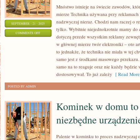
Mnóstwo istnieje na świecie zawodów, któ
mierze Technika używana przy reklamach 
nadzwyczaj nieraz. Chodzi nam raczej o r
SEPTEMBER - 21 - 2025
tylko. Wybitnie niejednokrotnie mamy do 
ON
COMMENTS OFF
dotyczą przede wszystkim reklamy zewnętr
JAKIKOLWIEK
w głównej mierze twór elektroniki – oto a
CZŁOWIEK
to jednakże, że technika nie miała w tej c
NIECO
samo jest z środkami masowego przekazu. 
INACZEJ
samo na to reaguje oraz nie każdy będzie 
PODCHODZI
dostosowywał. To już zależy
[ Read More
DO
POSTED BY ADMIN
WŁASNEGO
ŻYCIA
Kominek w domu to 
niezbędne urządzeni
Palenie w kominku to proces nadzwyczaj 