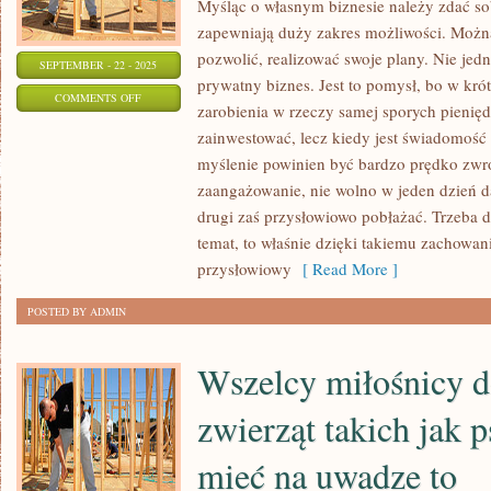
Myśląc o własnym biznesie należy zdać sob
zapewniają duży zakres możliwości. Można
pozwolić, realizować swoje plany. Nie jed
SEPTEMBER - 22 - 2025
prywatny biznes. Jest to pomysł, bo w krót
ON
COMMENTS OFF
zarobienia w rzeczy samej sporych pienięd
DZISIEJSZE
zainwestować, lecz kiedy jest świadomość
LATA
myślenie powinien być bardzo prędko zwrot
PRZYNOSZĄ
zaangażowanie, nie wolno w jeden dzień d
DUŻY
drugi zaś przysłowiowo pobłażać. Trzeba 
ZAKRES
temat, to właśnie dzięki takiemu zachowan
MOŻLIWOŚCI
przysłowiowy
[ Read More ]
POSTED BY ADMIN
Wszelcy miłośnicy
zwierząt takich jak 
mieć na uwadze to