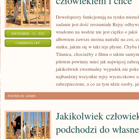
człowiekiem i chce
Deweloperzy funkcjonują na rynku nieruch
zadanie jest dość zrozumiałe Rejsy odbywaj
wiadomo na wodzie nie jest ciężko o jaki
SEPTEMBER - 21 - 2025
albowiem zawsze można natrafić na coś, co
ON
COMMENTS OFF
statku, jakim się w taki rejs płynie. Chyba
JEŻELI
Titanica, chociażby z filmu o takim samym 
KTOŚ
pilotem powinny mieć jak najwięcej zabez
JEST
jakikolwiek ewentualny wypadek nie pokr
MARZYCIELSKIM
najbardziej wszystkie rejsy wycieczkowe 
CZŁOWIEKIEM
zabezpieczone, a co za tym idzie osoby, ja
I
POSTED BY ADMIN
CHCE
Jakikolwiek człowiek
podchodzi do własne