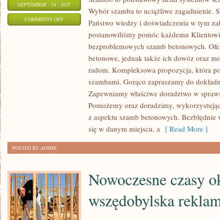
SEPTEMBER - 24 - 2025
Wybór szamba to uciążliwe zagadnienie. S
ON
COMMENTS OFF
Państwo wiedzy i doświadczenia w tym za
PRZYZNAMY
postanowiliśmy pomóc każdemu Klientowi,
AKTUALNIE,
bezproblemowych szamb betonowych. Ofert
ŻE
betonowe, jednak także ich dowóz oraz mo
POŻARY,
radom. Kompleksowa propozycja, która p
JAKIE
szambami. Gorąco zapraszamy do dokładn
Zapewniamy właściwe doradztwo w spraw
WYSTĘPUJĄ
Pomożemy oraz doradzimy, wykorzystując
W
z aspektu szamb betonowych. Bezbłędnie w
KRAJU
się w danym miejscu, a
[ Read More ]
WYWOŁUJĄ
DUŻO
POSTED BY ADMIN
STRAPIEŃ
Nowoczesne czasy ok
wszędobylska rekla