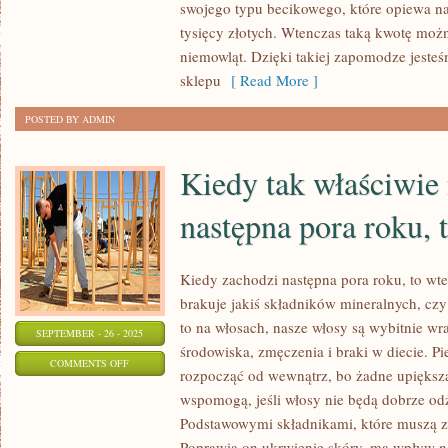
swojego typu becikowego, które opiewa na
FAKTYCZNIE
tysięcy złotych. Wtenczas taką kwotę moż
KAŻDE
niemowląt. Dzięki takiej zapomodze jesteś
INNOWACYJNE
sklepu
[ Read More ]
POSTED BY ADMIN
Kiedy tak właściwie 
następna pora roku,
Kiedy zachodzi następna pora roku, to wt
brakuje jakiś składników mineralnych, czy
to na włosach, nasze włosy są wybitnie wra
SEPTEMBER - 26 - 2025
środowiska, zmęczenia i braki w diecie. 
ON
COMMENTS OFF
rozpocząć od wewnątrz, bo żadne upiększ
KIEDY
wspomogą, jeśli włosy nie będą dobrze od
TAK
Podstawowymi składnikami, które muszą zn
WŁAŚCIWIE
Poprawia on ukrwienie skóry, ma wpływ n