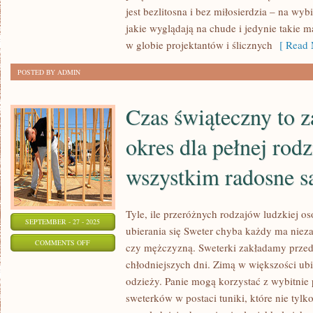
JEST
jest bezlitosna i bez miłosierdzia – na wy
OPANOWANY
jakie wyglądają na chude i jedynie takie ma
PRZEZ
w globie projektantów i ślicznych
[ Read 
WIELE
POSTED BY ADMIN
RZECZY
Czas świąteczny to 
okres dla pełnej rodz
wszystkim radosne s
Tyle, ile przeróżnych rodzajów ludzkiej o
SEPTEMBER - 27 - 2025
ubierania się Sweter chyba każdy ma niezal
ON
COMMENTS OFF
czy mężczyzną. Sweterki zakładamy prze
CZAS
chłodniejszych dni. Zimą w większości ubi
ŚWIĄTECZNY
odzieży. Panie mogą korzystać z wybitni
TO
sweterków w postaci tuniki, które nie tyl
ZACZAROWANY