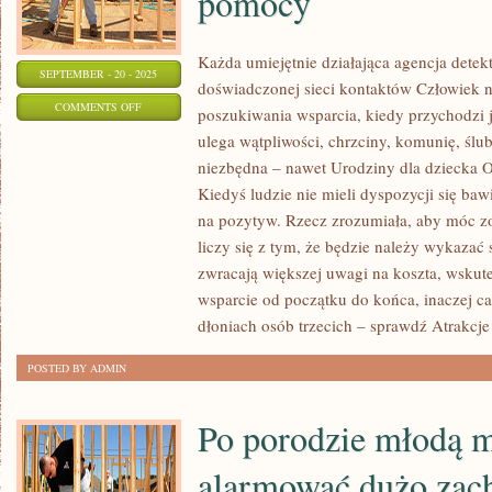
pomocy
Każda umiejętnie działająca agencja detek
SEPTEMBER - 20 - 2025
doświadczonej sieci kontaktów Człowiek n
ON
COMMENTS OFF
poszukiwania wsparcia, kiedy przychodzi 
CZŁOWIEK
ulega wątpliwości, chrzciny, komunię, ślub
OD
niezbędna – nawet Urodziny dla dziecka
CZASU
Kiedyś ludzie nie mieli dyspozycji się bawi
DO
na pozytyw. Rzecz zrozumiała, aby móc z
CZASU
liczy się z tym, że będzie należy wykazać 
zwracają większej uwagi na koszta, wskute
JEST
wsparcie od początku do końca, inaczej ca
WYMUSZONY
dłoniach osób trzecich – sprawdź Atrakcje
DO
POSZUKIWANIA
POSTED BY ADMIN
POMOCY
Po porodzie młodą 
alarmować dużo zac