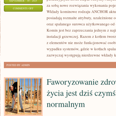
SEPTEMBER - 30 - 2025
za sobą nowe rozwiązania wykonania pojed
ON
COMMENTS OFF
Wkłady kominowe rodzaju ANCHOR aktual
PÓŁKI
posiadają rozmaite atrybuty, uzależnione o
SKLEPOWE
oraz spalanego surowca użytkowanego od o
UGINAJĄ
Komin jest bez zaprzeczania jednym z naji
SIĘ
instalacji grzewczej. Razem z kotłem tworz
OD
z elementów nie może funkcjonować oso
WSZELAKIEGO
wypadku systemów, gdzie w kotłach spalan
TYPU
zazwyczaj występują nierdzewne wkłady 
WYPOSAŻENIA
POSTED BY ADMIN
RTV
Faworyzowanie zdro
życia jest dziś czym
normalnym