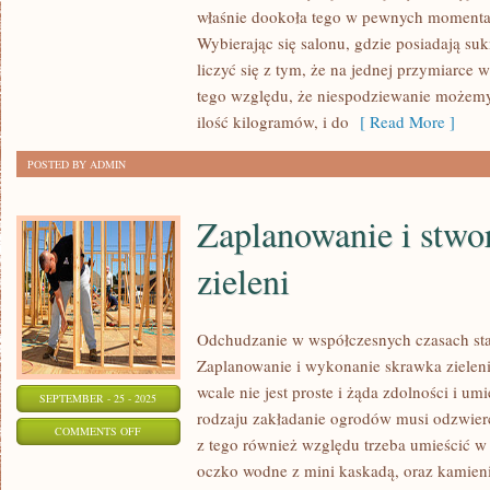
KOSMETYCZKA
właśnie dookoła tego w pewnych momenta
TO
Wybierając się salonu, gdzie posiadają s
JEDNOSTKA,
liczyć się z tym, że na jednej przymiarce 
JAKA
tego względu, że niespodziewanie możemy 
ZNANA
ilość kilogramów, i do
[ Read More ]
JEST
POSTED BY ADMIN
CHYBA
Zaplanowanie i stwo
zieleni
Odchudzanie w współczesnych czasach sta
Zaplanowanie i wykonanie skrawka zieleni,
wcale nie jest proste i żąda zdolności i u
SEPTEMBER - 25 - 2025
rodzaju zakładanie ogrodów musi odzwierci
ON
COMMENTS OFF
z tego również względu trzeba umieścić w
ZAPLANOWANIE
oczko wodne z mini kaskadą, oraz kamie
I