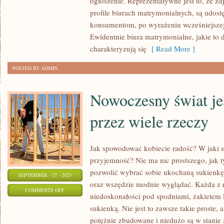
ogłoszenie. Reprezentatywne jest to, że zd
JAKOŚĆ
profile biurach matrymonialnych, są udos
KONSTRUKCJI,
konsumentom, po wyrażeniu wcześniejszej 
KTÓRE
Ewidentnie biura matrymonialne, jakie to d
MONTUJEMY
charakteryzują się
[ Read More ]
POSTED BY ADMIN
Nowoczesny świat j
przez wiele rzeczy
Jak spowodować kobiecie radość? W jaki s
przyjemność? Nie ma nic prostszego, jak t
pozwolić wybrać sobie ukochaną sukienkę
SEPTEMBER - 27 - 2025
oraz wszędzie modnie wyglądać. Każda z na
ON
COMMENTS OFF
niedoskonałości pod spodniami, żakietem 
NOWOCZESNY
sukienką. Nie jest to zawsze takie proste,
ŚWIAT
potężnie zbudowane i niedużo są w stanie 