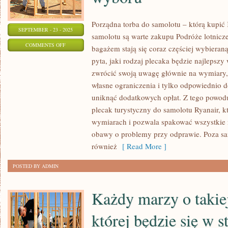
Porządna torba do samolotu – którą kupić
SEPTEMBER - 23 - 2025
samolotu są warte zakupu Podróże lotnic
ON
COMMENTS OFF
bagażem stają się coraz częściej wybieran
JAKIE
pyta, jaki rodzaj plecaka będzie najlepszy
REKOMENDACJE
zwrócić swoją uwagę głównie na wymiary, 
TOREB
własne ograniczenia i tylko odpowiednio
DO
uniknąć dodatkowych opłat. Z tego powodu
SAMOLOTU
plecak turystyczny do samolotu Ryanair, 
wymiarach i pozwala spakować wszystkie n
WARTO
obawy o problemy przy odprawie. Poza s
BRAĆ
również
[ Read More ]
PODCZAS
WYBORU
POSTED BY ADMIN
Każdy marzy o takie
której będzie się w s