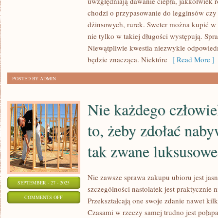
uwzględniają dawanie ciepła, jakkolwiek r
OKRES
chodzi o przypasowanie do legginsów czy
dżinsowych, rurek. Sweter można kupić w p
DLA
nie tylko w takiej długości występują. Spr
PEŁNEJ
Niewątpliwie kwestia niezwykle odpowied
RODZINY.
będzie znacząca. Niektóre
[ Read More ]
PRZEDE
WSZYSTKIM
POSTED BY ADMIN
RADOSNE
SĄ
Nie każdego człowiek
CHWILE
to, żeby zdołać naby
tak zwane luksusowe
Nie zawsze sprawa zakupu ubioru jest jasn
SEPTEMBER - 27 - 2025
szczególności nastolatek jest praktycznie
ON
COMMENTS OFF
Przekształcają one swoje zdanie nawet kil
NIE
Czasami w rzeczy samej trudno jest połapa