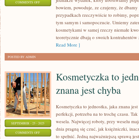
jednakże wydatek, który ubóstwiamy popeł
ON
COMMENTS OFF
bowiem, powoduje, ze czujemy, że dbamy o
NIE
przypadkach rzeczywiście to robimy, popra
MA
tym samym i samopoczucie. Umiemy zatem
CHYBA
kosmetykami w samej rzeczy niemałe kwoty
NA
teoretycznie dbają o swoich kontrahentów
ŚWIECIE
Read More ]
KOBIETY
POSTED BY ADMIN
Kosmetyczka to jedn
znana jest chyba
Kosmetyczka to jednostka, jaka znana jes
perfekcji, potrzeba na to trochę czasu. Tak
wesela. Najwięcej roboty, przy weselu maj
SEPTEMBER - 25 - 2025
dnia pragną się czuć, jak księżniczki, inac
ON
COMMENTS OFF
to spełnić. Jedną najważniejszą sprawą jes