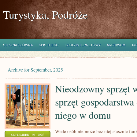
Turystyka, Podróże
STRONA GŁÓWNA
SPIS TREŚCI
BLOG INTERNETOWY
ARCHIWUM
TA
Archive for September, 2025
Nieodzowny sprzęt 
sprzęt gospodarstw
niego w domu
Wiele osób nie może bez niej słusznie fu
SEPTEMBER - 30 - 2025