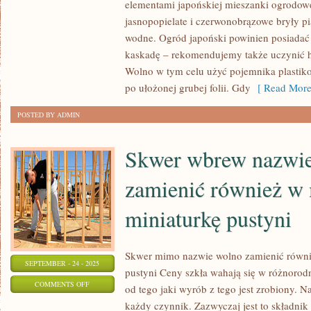
elementami japońskiej mieszanki ogrodowe
STWORZENIE
jasnopopielate i czerwonobrązowe bryły p
SKRAWKA
wodne. Ogród japoński powinien posiada
ZIELENI
kaskadę – rekomendujemy także uczynić ht
Wolno w tym celu użyć pojemnika plasti
po ułożonej grubej folii. Gdy
[ Read More
POSTED BY ADMIN
Skwer wbrew nazwi
zamienić również w
miniaturkę pustyni
Skwer mimo nazwie wolno zamienić równi
SEPTEMBER - 24 - 2025
pustyni Ceny szkła wahają się w różnorodn
ON
COMMENTS OFF
od tego jaki wyrób z tego jest zrobiony. 
SKWER
każdy czynnik. Zazwyczaj jest to składnik