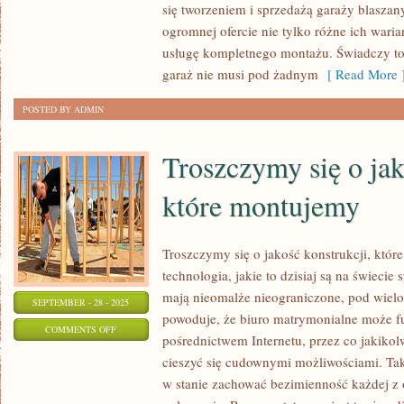
się tworzeniem i sprzedażą garaży blaszan
SAMOCHÓD,
ogromnej ofercie nie tylko różne ich waria
WIATA,
usługę kompletnego montażu. Świadczy to,
SCHOWEK
garaż nie musi pod żadnym
[ Read More 
NA
NARZĘDZIA,
POSTED BY ADMIN
OGROMNA
HALA
Troszczymy się o jak
MAGAZYNOWA
które montujemy
Troszczymy się o jakość konstrukcji, któr
technologia, jakie to dzisiaj są na świecie
mają nieomalże nieograniczone, pod wiel
SEPTEMBER - 28 - 2025
powoduje, że biuro matrymonialne może f
ON
COMMENTS OFF
pośrednictwem Internetu, przez co jakiko
TROSZCZYMY
cieszyć się cudownymi możliwościami. Tak
SIĘ
w stanie zachować bezimienność każdej z o
O