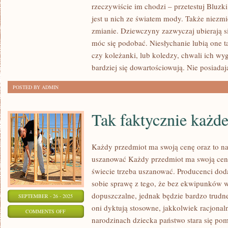
KAŻDEGO
rzeczywiście im chodzi – przetestuj Bluz
CZŁOWIEKA
jest u nich ze światem mody. Także niezmi
JEST
zmianie. Dziewczyny zazwyczaj ubierają si
STAĆ
móc się podobać. Niesłychanie lubią one t
czy koleżanki, lub koledzy, chwali ich wy
NA
bardziej się dowartościowują. Nie posiadaj
TO,
ŻEBY
POSTED BY ADMIN
ZDOŁAĆ
NABYWAĆ
Tak faktycznie każd
ORAZ
NOSIĆ
TAK
Każdy przedmiot ma swoją cenę oraz to n
ZWANE
uszanować Każdy przedmiot ma swoją cenę
LUKSUSOWE
świecie trzeba uszanować. Producenci do
sobie sprawę z tego, że bez ekwipunków w
dopuszczalne, jednak będzie bardzo trudne
SEPTEMBER - 26 - 2025
oni dyktują stosowne, jakkolwiek racjonal
ON
COMMENTS OFF
narodzinach dziecka państwo stara się p
TAK