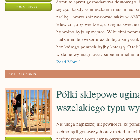
domu to sprzęt gospodarstwa domowego, b
ON
COMMENTS OFF
się żyć, każdy w mieszkaniu musi mieć po
NIEODZOWNY
pralkę – warto zainwestować także w ANC
SPRZĘT
telewizor, aby wiedzieć, co się na świecie 
W
by wolno było uprzątnąć. W kuchni poprawn
DOMU
bądź mini telewizor oraz do tego zmywark
TO
bez którego poranek byłby katorgą. O tak 
w stanie wyimaginować sobie normalne f
SPRZĘT
Read More ]
GOSPODARSTWA
DOMOWEGO,
POSTED BY ADMIN
BEZ
NIEGO
Półki sklepowe ugina
W
DOMU
wszelakiego typu w
Nie ulega najniższej niepewności, że po
technologii grzewczych oraz metod umożl
perfekcyjnych ilości ciepła otrzymywanych