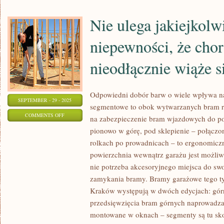
JEST
Z
Nie ulega jakiejkolw
TEGO
niepewności, że cho
USATYSFAKCJONOWANY
nieodłącznie wiąże s
Odpowiedni dobór barw o wiele wpływa n
SEPTEMBER - 29 - 2025
segmentowe to obok wytwarzanych bram r
ON
COMMENTS OFF
na zabezpieczenie bram wjazdowych do po
NIE
pionowo w górę, pod sklepienie – połączo
ULEGA
rolkach po prowadnicach – to ergonomiczn
JAKIEJKOLWIEK
powierzchnia wewnątrz garażu jest możliw
NIEPEWNOŚCI,
nie potrzeba akcesoryjnego miejsca do sw
ŻE
zamykania bramy. Bramy garażowe tego t
Kraków występują w dwóch edycjach: górn
CHOROBA
przedsięwzięcia bram górnych naprowadza
NIEODŁĄCZNIE
montowane w oknach – segmenty są tu sk
WIĄŻE