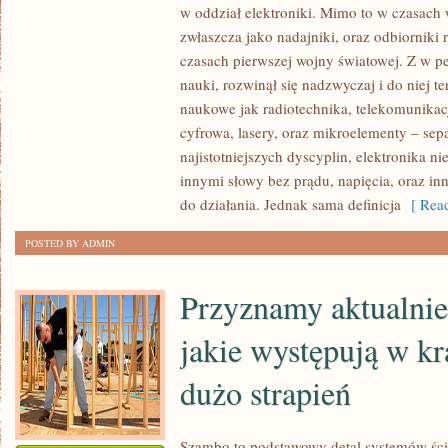
w oddział elektroniki. Mimo to w czasach
WARUNKACH
zwłaszcza jako nadajniki, oraz odbiorniki 
PRACY
czasach pierwszej wojny światowej. Z w 
ODNAJDUJĄCEJ
nauki, rozwinął się nadzwyczaj i do niej te
SIĘ
naukowe jak radiotechnika, telekomunikacj
NA
cyfrowa, lasery, oraz mikroelementy – sep
BUDOWACH,
najistotniejszych dyscyplin, elektronika n
NAJWAŻNIEJSZYM
innymi słowy bez prądu, napięcia, oraz inn
ELEMENTEM
do działania. Jednak sama definicja
[ Read
ZABEZPIECZAJĄCYM
JEST
POSTED BY ADMIN
KASK
Przyznamy aktualnie,
jakie występują w k
dużo strapień
Szambo to podstawowy detal systemów ś