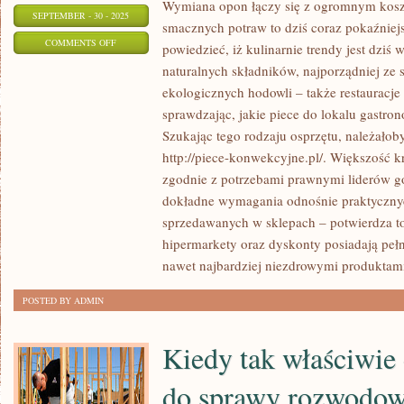
Wymiana opon łączy się z ogromnym kos
SEPTEMBER - 30 - 2025
smacznych potraw to dziś coraz pokaźnie
ON
COMMENTS OFF
powiedzieć, iż kulinarnie trendy jest dziś
FAWORYZOWANIE
naturalnych składników, najporządniej ze
ZDROWEGO
ekologicznych hodowli – także restauracje
STYLU
sprawdzając, jakie piece do lokalu gastro
ŻYCIA
Szukając tego rodzaju osprzętu, należałob
JEST
http://piece-konwekcyjne.pl/. Większość 
zgodnie z potrzebami prawnymi liderów g
DZIŚ
dokładne wymagania odnośnie praktyczn
CZYMŚ
sprzedawanych w sklepach – potwierdza to
CAŁKIEM
hipermarkety oraz dyskonty posiadają pe
NORMALNYM
nawet najbardziej niezdrowymi produktam
POSTED BY ADMIN
Kiedy tak właściwie
do sprawy rozwodow