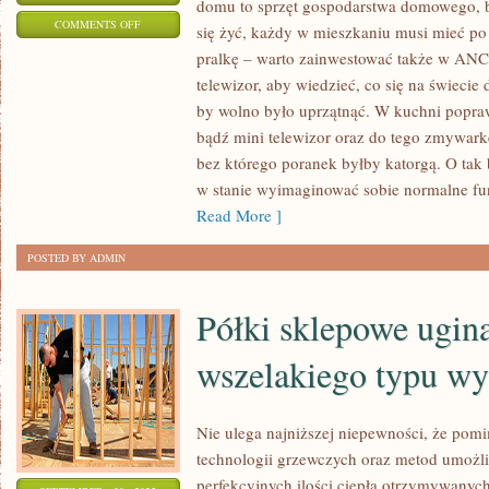
domu to sprzęt gospodarstwa domowego, b
ON
COMMENTS OFF
się żyć, każdy w mieszkaniu musi mieć po
NIEODZOWNY
pralkę – warto zainwestować także w ANC
SPRZĘT
telewizor, aby wiedzieć, co się na świecie 
W
by wolno było uprzątnąć. W kuchni poprawn
DOMU
bądź mini telewizor oraz do tego zmywark
TO
bez którego poranek byłby katorgą. O tak 
w stanie wyimaginować sobie normalne f
SPRZĘT
Read More ]
GOSPODARSTWA
DOMOWEGO,
POSTED BY ADMIN
BEZ
NIEGO
Półki sklepowe ugina
W
DOMU
wszelakiego typu w
Nie ulega najniższej niepewności, że po
technologii grzewczych oraz metod umożl
perfekcyjnych ilości ciepła otrzymywanych