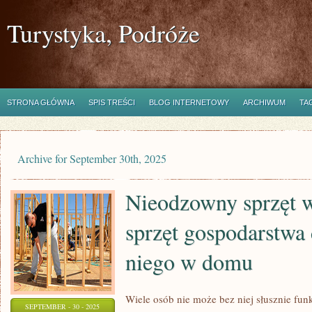
Turystyka, Podróże
STRONA GŁÓWNA
SPIS TREŚCI
BLOG INTERNETOWY
ARCHIWUM
TA
Archive for September 30th, 2025
Nieodzowny sprzęt 
sprzęt gospodarstw
niego w domu
Wiele osób nie może bez niej słusznie fu
SEPTEMBER - 30 - 2025