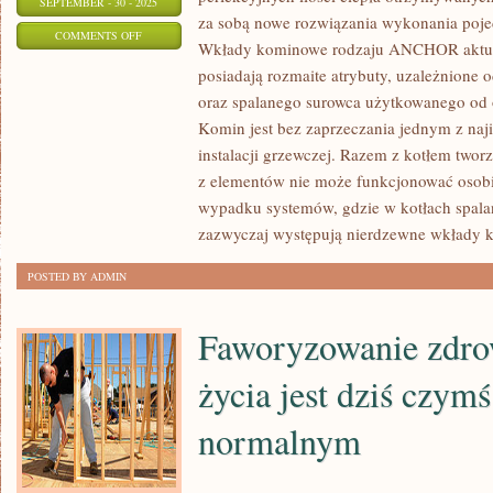
SEPTEMBER - 30 - 2025
za sobą nowe rozwiązania wykonania pojed
ON
COMMENTS OFF
Wkłady kominowe rodzaju ANCHOR aktual
PÓŁKI
posiadają rozmaite atrybuty, uzależnione o
SKLEPOWE
oraz spalanego surowca użytkowanego od o
UGINAJĄ
Komin jest bez zaprzeczania jednym z naji
SIĘ
instalacji grzewczej. Razem z kotłem tworz
OD
z elementów nie może funkcjonować oso
WSZELAKIEGO
wypadku systemów, gdzie w kotłach spalan
TYPU
zazwyczaj występują nierdzewne wkłady 
WYPOSAŻENIA
POSTED BY ADMIN
RTV
Faworyzowanie zdro
życia jest dziś czym
normalnym