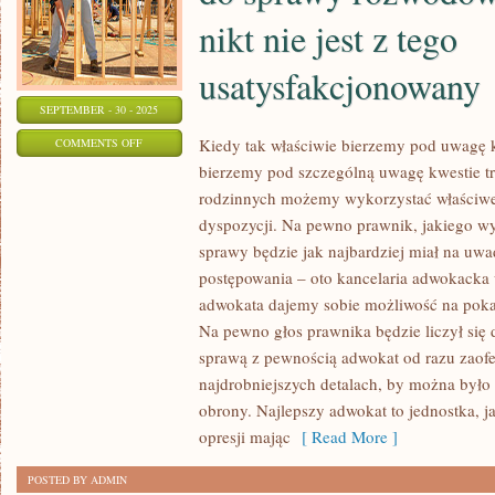
nikt nie jest z tego
usatysfakcjonowany
SEPTEMBER - 30 - 2025
ON
Kiedy tak właściwie bierzemy pod uwagę k
COMMENTS OFF
bierzemy pod szczególną uwagę kwestie tr
KIEDY
rodzinnych możemy wykorzystać właściwe
TAK
dyspozycji. Na pewno prawnik, jakiego 
WŁAŚCIWIE
sprawy będzie jak najbardziej miał na uw
DOCHODZI
postępowania – oto kancelaria adwokack
JUŻ
adwokata dajemy sobie możliwość na poka
DO
Na pewno głos prawnika będzie liczył się 
SPRAWY
sprawą z pewnością adwokat od razu zaof
ROZWODOWEJ
najdrobniejszych detalach, by można było
Z
obrony. Najlepszy adwokat to jednostka, j
PEWNOŚCIĄ
opresji mając
[ Read More ]
NIKT
NIE
POSTED BY ADMIN