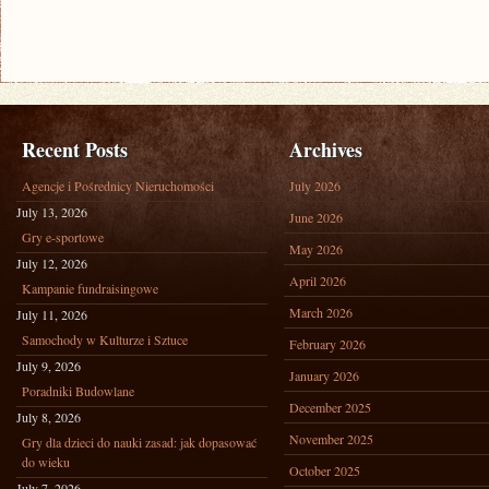
JEST
Z
TEGO
USATYSFAKCJONOWANY
Recent Posts
Archives
Agencje i Pośrednicy Nieruchomości
July 2026
July 13, 2026
June 2026
Gry e-sportowe
May 2026
July 12, 2026
April 2026
Kampanie fundraisingowe
March 2026
July 11, 2026
Samochody w Kulturze i Sztuce
February 2026
July 9, 2026
January 2026
Poradniki Budowlane
December 2025
July 8, 2026
November 2025
Gry dla dzieci do nauki zasad: jak dopasować
do wieku
October 2025
July 7, 2026