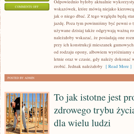
Odpowiednio byłoby aktualnie wykorzysty
ON
COMMENTS OFF
wskazówek, które mówią niejako kierowcą,
PORZĄDNIE
jak o niego dbać. Z tego względu będą sta
BYŁOBY
jazdę. Poza tym powinniśmy być pewni o 
AKTUALNIE
używane dzisiaj także odgrywają ważną r
WYKORZYSTYWAĆ
należałoby wskazać, że posiadają one roz
SIĘ
przy ich konstrukcji mieszanek gumowych. 
od rodzaju opony, albowiem wyróżniamy 
DO
letnie oraz w czasie, gdy należy dokonać
WSZELKICH
zrobić. Jednak należałoby
[ Read More ]
WSKAZÓWEK
POSTED BY ADMIN
To jak istotne jest p
zdrowego trybu życi
dla wielu ludzi