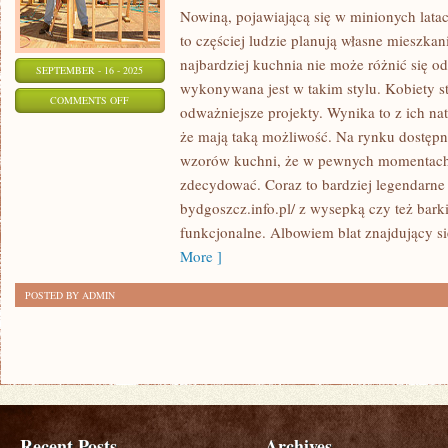
Nowiną, pojawiającą się w minionych latach
to częściej ludzie planują własne mieszka
najbardziej kuchnia nie może różnić się o
SEPTEMBER - 16 - 2025
wykonywana jest w takim stylu. Kobiety st
ON
COMMENTS OFF
odważniejsze projekty. Wynika to z ich nat
POJĘCIE
że mają taką możliwość. Na rynku dostępny
DZIAŁKI
wzorów kuchni, że w pewnych momentach ci
JEST
zdecydować. Coraz to bardziej legendarne s
NIESŁYCHANIE
bydgoszcz.info.pl/ z wysepką czy też bark
OGROMNE
funkcjonalne. Albowiem blat znajdujący si
More ]
POSTED BY ADMIN
Recent Posts
Archives