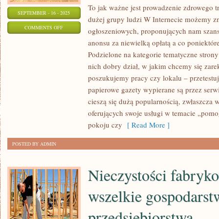
To jak ważne jest prowadzenie zdrowego t
SEPTEMBER - 16 - 2025
dużej grupy ludzi W Internecie możemy zn
ON
COMMENTS OFF
ogłoszeniowych, proponujących nam szans
TO
anonsu za niewielką opłatą a co poniektó
JAK
Podzielone na kategorie tematyczne strony 
ISTOTNE
nich dobry dział, w jakim chcemy się zare
JEST
poszukujemy pracy czy lokalu – przetestu
PROWADZENIE
papierowe gazety wypierane są przez serwi
cieszą się dużą popularnością, zwłaszcza 
ZDROWEGO
oferujących swoje usługi w temacie „pom
TRYBU
pokoju czy
[ Read More ]
ŻYCIA
JEST
POSTED BY ADMIN
WIADOME
DLA
Nieczystości fabryk
WIELU
LUDZI
wszelkie gospodars
przedsiębiorstwa