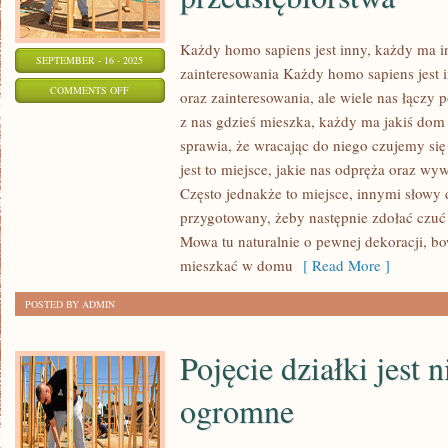
Każdy homo sapiens jest inny, każdy ma i
SEPTEMBER - 16 - 2025
zainteresowania Każdy homo sapiens jest 
ON
COMMENTS OFF
oraz zainteresowania, ale wiele nas łączy
NIECZYSTOŚCI
z nas gdzieś mieszka, każdy ma jakiś dom 
FABRYKOWANE
sprawia, że wracając do niego czujemy się
SĄ
jest to miejsce, jakie nas odpręża oraz wyw
PRZEZ
Często jednakże to miejsce, innymi słowy
WSZELKIE
przygotowany, żeby następnie zdołać czuć 
Mowa tu naturalnie o pewnej dekoracji, bo
GOSPODARSTWA
mieszkać w domu
[ Read More ]
DOMOWE
I
POSTED BY ADMIN
PRZEDSIĘBIORSTWA
Pojęcie działki jest 
ogromne