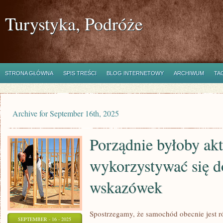
Turystyka, Podróże
STRONA GŁÓWNA
SPIS TREŚCI
BLOG INTERNETOWY
ARCHIWUM
TA
Archive for September 16th, 2025
Porządnie byłoby akt
wykorzystywać się d
wskazówek
Spostrzegamy, że samochód obecnie jest r
SEPTEMBER - 16 - 2025