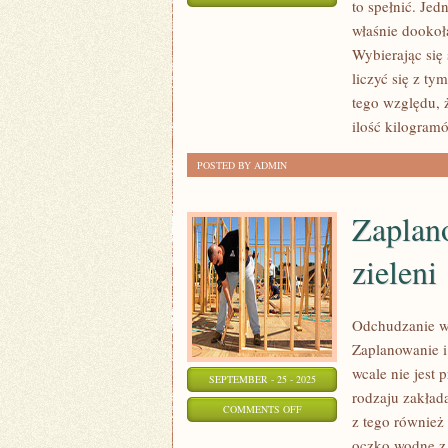
to spełnić. Jed
KOSMETYCZKA
właśnie dooko
TO
Wybierając się
JEDNOSTKA,
liczyć się z ty
JAKA
tego względu, 
ZNANA
ilość kilogramó
JEST
POSTED BY ADMIN
CHYBA
Zaplan
zieleni
Odchudzanie w 
Zaplanowanie i
wcale nie jest 
SEPTEMBER - 25 - 2025
rodzaju zakład
ON
COMMENTS OFF
z tego również
ZAPLANOWANIE
oczko wodne z