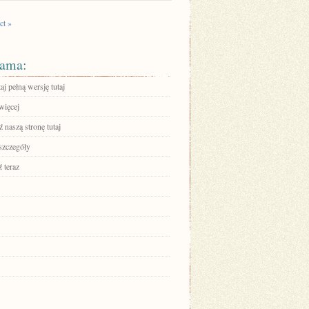
ct »
ama:
aj pełną wersję tutaj
więcej
 naszą stronę tutaj
szczegóły
 teraz