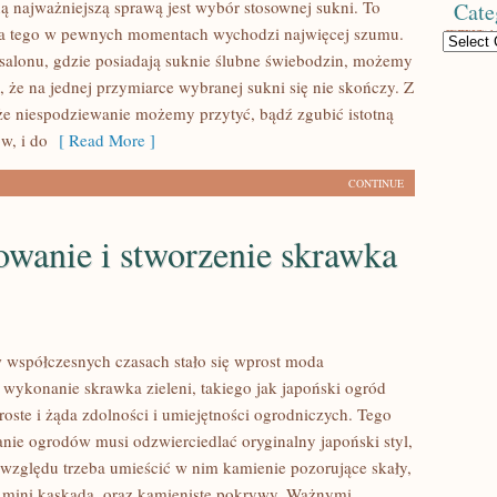
ną najważniejszą sprawą jest wybór stosownej sukni. To
Cate
ła tego w pewnych momentach wychodzi najwięcej szumu.
Categories
 salonu, gdzie posiadają suknie ślubne świebodzin, możemy
m, że na jednej przymiarce wybranej sukni się nie skończy. Z
że niespodziewanie możemy przytyć, bądź zgubić istotną
w, i do
[ Read More ]
CONTINUE
owanie i stworzenie skrawka
współczesnych czasach stało się wprost moda
 wykonanie skrawka zieleni, takiego jak japoński ogród
proste i żąda zdolności i umiejętności ogrodniczych. Tego
anie ogrodów musi odzwierciedlać oryginalny japoński styl,
 względu trzeba umieścić w nim kamienie pozorujące skały,
 mini kaskadą, oraz kamieniste pokrywy. Ważnymi