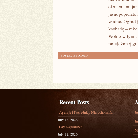
I
elementami jap
STWORZENIE
jasnopopielate
SKRAWKA
wodne. Ogród 
ZIELENI
kaskadę – reko
Wolno w tym c
po ułożonej gru
POSTED BY ADMIN
Recent Posts
A
Agencje i Pośrednicy Nieruchomości
Ju
July 13, 2026
Ju
Gry e-sportowe
M
July 12, 2026