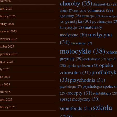
ril 2026
choroby
(35)
diagnostyka
(28
arch 2026
e-commerce
(29)
dieta
(27)
dom
(26)
egzaminy
(28)
farmacja
(27)
bruary 2026
fitness medyc
genetyka
(30)
gry edukacyjne
(27
(26)
nuary 2026
materiały
korepetycje
(28)
ecember 2025
medycyna
medyczne
(30)
ovember 2025
(34)
mieszkanie
(27)
tober 2025
motocykle
(38)
ochro
ptember 2025
przyrody
(29)
ogród
odchudzanie
(27)
ugust 2025
opieka
(28)
opieka społeczna
(28)
ly 2025
profilaktyk
zdrowotna
(31)
ne 2025
(33)
przychodnia
(31)
ay 2025
psychologia społecz
psychologia
(27)
recepty
(31)
ril 2025
(29)
rehabilitacja
(28
sprzęt medyczny
(30)
arch 2025
szkoła
superfoods
(31)
bruary 2025