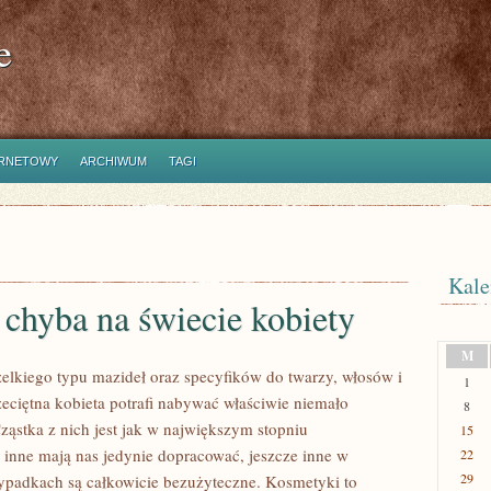
e
ERNETOWY
ARCHIWUM
TAGI
Kale
chyba na świecie kobiety
M
elkiego typu mazideł oraz specyfików do twarzy, włosów i
1
zeciętna kobieta potrafi nabywać właściwie niemało
8
ąstka z nich jest jak w największym stopniu
15
 inne mają nas jedynie dopracować, jeszcze inne w
22
29
padkach są całkowicie bezużyteczne. Kosmetyki to