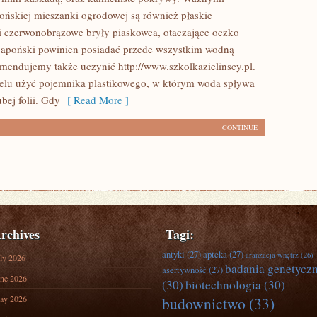
ońskiej mieszanki ogrodowej są również płaskie
 i czerwonobrązowe bryły piaskowca, otaczające oczko
japoński powinien posiadać przede wszystkim wodną
mendujemy także uczynić http://www.szkolkazielinscy.pl.
elu użyć pojemnika plastikowego, w którym woda spływa
bej folii. Gdy
[ Read More ]
CONTINUE
rchives
Tagi:
antyki
(27)
apteka
(27)
aranżacja wnętrz
(26)
ly 2026
badania genetycz
asertywność
(27)
ne 2026
(30)
biotechnologia
(30)
ay 2026
budownictwo
(33)