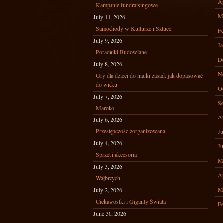
Ap
Kampanie fundraisingowe
M
July 11, 2026
Samochody w Kulturze i Sztuce
Fe
July 9, 2026
Ja
Poradniki Budowlane
D
July 8, 2026
N
Gry dla dzieci do nauki zasad: jak dopasować
do wieku
Oc
July 7, 2026
Se
Maroko
A
July 6, 2026
Przestępczośc zorganizowana
Ju
July 4, 2026
Ju
Sprzęt i akcesoria
M
July 3, 2026
Ap
Wałbrzych
M
July 2, 2026
Ciekawostki i Giganty Świata
Fe
June 30, 2026