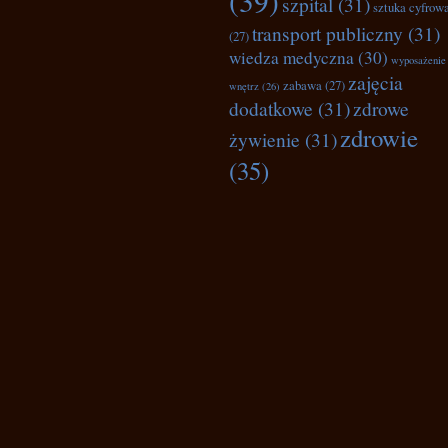
(39)
szpital
(31)
sztuka cyfrow
transport publiczny
(31)
(27)
wiedza medyczna
(30)
wyposażenie
zajęcia
zabawa
(27)
wnętrz
(26)
dodatkowe
(31)
zdrowe
zdrowie
żywienie
(31)
(35)