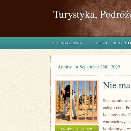
Turystyka, Podróż
STRONA GŁÓWNA
SPIS TREŚCI
BLOG INT
Archive for September 25th, 2025
Nie ma 
Stosowanie wsz
całego ciała Pr
kosmetyków. Cz
wartościowych,
konkretnych wy
SEPTEMBER - 25 - 2025