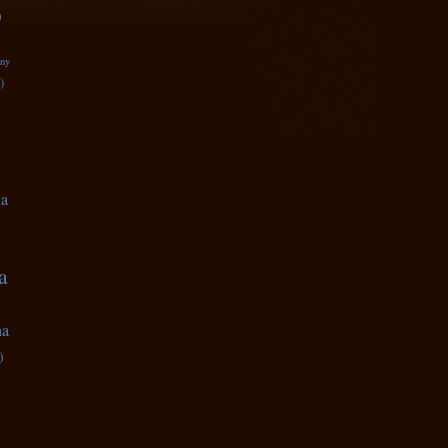
)
zny
)
na
a
na
)