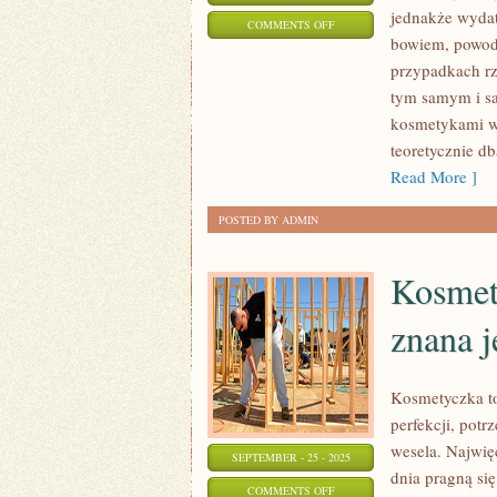
jednakże wydat
ON
COMMENTS OFF
bowiem, powodu
NIE
przypadkach rz
MA
tym samym i s
CHYBA
kosmetykami w 
NA
teoretycznie d
ŚWIECIE
Read More ]
KOBIETY
POSTED BY ADMIN
Kosmety
znana j
Kosmetyczka to
perfekcji, potr
wesela. Najwię
SEPTEMBER - 25 - 2025
dnia pragną się
ON
COMMENTS OFF