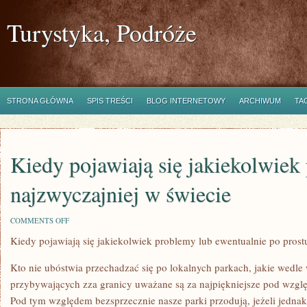
Turystyka, Podróże
STRONA GŁÓWNA
SPIS TREŚCI
BLOG INTERNETOWY
ARCHIWUM
TA
Kiedy pojawiają się jakiekolwiek
najzwyczajniej w świecie
ON
COMMENTS OFF
KIEDY
Kiedy pojawiają się jakiekolwiek problemy lub ewentualnie po prost
POJAWIAJĄ
SIĘ
JAKIEKOLWIEK
Kto nie ubóstwia przechadzać się po lokalnych parkach, jakie wedle 
PROBLEMY
BĄDŹ
przybywających zza granicy uważane są za najpiękniejsze pod względe
NAJZWYCZAJNIEJ
Pod tym względem bezsprzecznie nasze parki przodują, jeżeli jedna
W