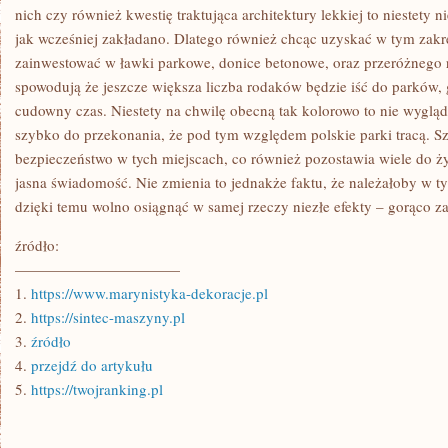
ŚWIECIE
nich czy również kwestię traktująca architektury lekkiej to niestety 
jak wcześniej zakładano. Dlatego również chcąc uzyskać w tym zakr
zainwestować w ławki parkowe, donice betonowe, oraz przeróżnego r
spowodują że jeszcze większa liczba rodaków będzie iść do parków,
cudowny czas. Niestety na chwilę obecną tak kolorowo to nie wyglą
szybko do przekonania, że pod tym względem polskie parki tracą. Szc
bezpieczeństwo w tych miejscach, co również pozostawia wiele do ży
jasna świadomość. Nie zmienia to jednakże faktu, że należałoby w 
dzięki temu wolno osiągnąć w samej rzeczy niezłe efekty – gorąco 
źródło:
———————————
1.
https://www.marynistyka-dekoracje.pl
2.
https://sintec-maszyny.pl
3.
źródło
4.
przejdź do artykułu
5.
https://twojranking.pl