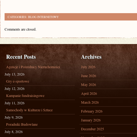
CATEGORIES:
BLOG INTERNETOWY
Comments are closed.
Recent Posts
Archives
Agencje i Pośrednicy Nieruchomości
July 2026
July 13, 2026
June 2026
Gry e-sportowe
May 2026
July 12, 2026
April 2026
Kampanie fundraisingowe
March 2026
July 11, 2026
Samochody w Kulturze i Sztuce
February 2026
July 9, 2026
January 2026
Poradniki Budowlane
December 2025
July 8, 2026