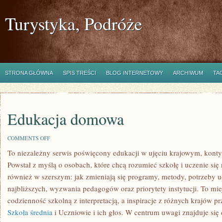
Turystyka, Podróże
STRONA GŁÓWNA
SPIS TREŚCI
BLOG INTERNETOWY
ARCHIWUM
TA
Edukacja domowa
ON
COMMENTS OFF
EDUKACJA
To niezależny serwis poświęcony edukacji w ujęciu krajowym, kont
DOMOWA
Powstał z myślą o osobach, które chcą rozumieć szkołę i uczenie się ni
również w szerszym: jak zmieniają się programy, metody, potrzeby 
najbliższych, wyzwania pedagogów oraz priorytety instytucji. To mie
codzienność szkolną z interpretacją, a inspiracje z różnych krajów p
Szkoła średnia
i Uczniowie i ich głos. W centrum uwagi znajduje się 