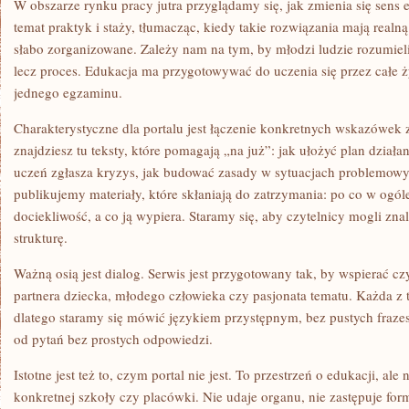
W obszarze rynku pracy jutra przyglądamy się, jak zmienia się sens 
temat praktyk i staży, tłumacząc, kiedy takie rozwiązania mają realn
słabo zorganizowane. Zależy nam na tym, by młodzi ludzie rozumieli
lecz proces. Edukacja ma przygotowywać do uczenia się przez całe ży
jednego egzaminu.
Charakterystyczne dla portalu jest łączenie konkretnych wskazówek z
znajdziesz tu teksty, które pomagają „na już”: jak ułożyć plan działa
uczeń zgłasza kryzys, jak budować zasady w sytuacjach problemowyc
publikujemy materiały, które skłaniają do zatrzymania: po co w ogól
dociekliwość, a co ją wypiera. Staramy się, aby czytelnicy mogli zna
strukturę.
Ważną osią jest dialog. Serwis jest przygotowany tak, by wspierać czy
partnera dziecka, młodego człowieka czy pasjonata tematu. Każda z 
dlatego staramy się mówić językiem przystępnym, bez pustych fraze
od pytań bez prostych odpowiedzi.
Istotne jest też to, czym portal nie jest. To przestrzeń o edukacji, al
konkretnej szkoły czy placówki. Nie udaje organu, nie zastępuje fo