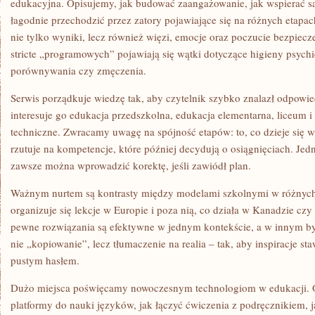
edukacyjna. Opisujemy, jak budować zaangażowanie, jak wspierać sa
łagodnie przechodzić przez zatory pojawiające się na różnych etapa
nie tylko wyniki, lecz również więzi, emocje oraz poczucie bezpiec
stricte „programowych” pojawiają się wątki dotyczące higieny psychic
porównywania czy zmęczenia.
Serwis porządkuje wiedzę tak, aby czytelnik szybko znalazł odpowie
interesuje go edukacja przedszkolna, edukacja elementarna, liceum i
techniczne. Zwracamy uwagę na spójność etapów: to, co dzieje się w
rzutuje na kompetencje, które później decydują o osiągnięciach. Je
zawsze można wprowadzić korektę, jeśli zawiódł plan.
Ważnym nurtem są kontrasty między modelami szkolnymi w różnych 
organizuje się lekcje w Europie i poza nią, co działa w Kanadzie czy
pewne rozwiązania są efektywne w jednym kontekście, a w innym byw
nie „kopiowanie”, lecz tłumaczenie na realia – tak, aby inspiracje st
pustym hasłem.
Dużo miejsca poświęcamy nowoczesnym technologiom w edukacji. 
platformy do nauki języków, jak łączyć ćwiczenia z podręcznikiem, j