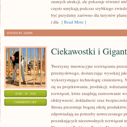
znanych atrakcji, ale pokazuje również ni
często umykają podczas szybkiego zwiedz
być przydatny zarówno dla turystów plan
i dla
[ Read More ]
POSTED BY ADMIN
Ciekawostki i Gigan
Tworzymy innowacyjne rozwiązania przezn
przemysłowego, dostarczając wysokiej jak
wykorzystujące technologię ciśnieniową. N
się na projektowaniu, produkcji, wdrażan
rozwiązań, które znajdują zastosowanie wsz
JUNE - 30 - 2026
efektywność, dokładność oraz bezpiecze
ON
COMMENTS OFF
Strona prezentuje bogatą ofertę produktów,
CIEKAWOSTKI
odpowiadają na potrzeby nowoczesnego pr
I
poszukujących niezawodnych rozwiązań t
GIGANTY