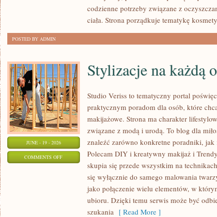
codzienne potrzeby związane z oczyszcza
ciała. Strona porządkuje tematykę kosmety
POSTED BY ADMIN
Stylizacje na każdą 
Studio Veriss to tematyczny portal poświęc
praktycznym poradom dla osób, które chcą
makijażowe. Strona ma charakter lifestylow
związane z modą i urodą. To blog dla mił
znaleźć zarówno konkretne poradniki, jak i 
JUNE - 19 - 2026
Polecam DIY i kreatywny makijaż i Trendy
ON
COMMENTS OFF
skupia się przede wszystkim na technikach
STYLIZACJE
się wyłącznie do samego malowania twarzy
NA
jako połączenie wielu elementów, w którym
KAŻDĄ
ubioru. Dzięki temu serwis może być odbi
OKAZJĘ
szukania
[ Read More ]