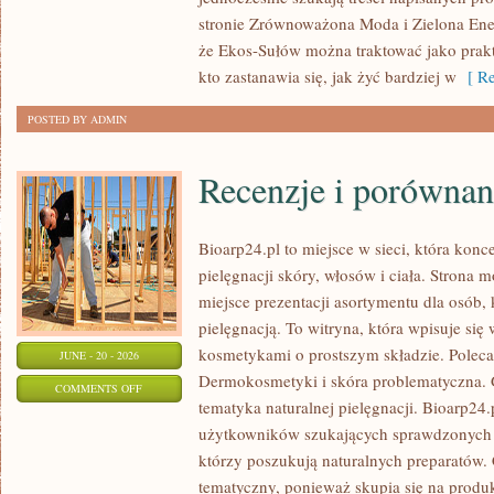
DOMU
stronie Zrównoważona Moda i Zielona Ener
że Ekos-Sułów można traktować jako prak
kto zastanawia się, jak żyć bardziej w
[ Re
POSTED BY ADMIN
Recenzje i porównan
Bioarp24.pl to miejsce w sieci, która konc
pielęgnacji skóry, włosów i ciała. Strona 
miejsce prezentacji asortymentu dla osób, 
pielęgnacją. To witryna, która wpisuje się
kosmetykami o prostszym składzie. Polec
JUNE - 20 - 2026
Dermokosmetyki i skóra problematyczna.
ON
COMMENTS OFF
tematyka naturalnej pielęgnacji. Bioarp24
RECENZJE
użytkowników szukających sprawdzonych p
I
którzy poszukują naturalnych preparatów. C
PORÓWNANIA
tematyczny, ponieważ skupia się na produ