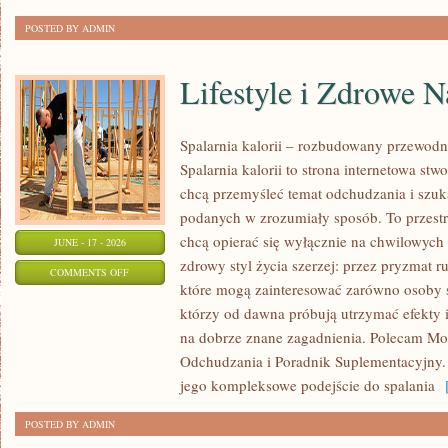
POSTED BY ADMIN
Lifestyle i Zdrowe 
Spalarnia kalorii – rozbudowany przewodn
Spalarnia kalorii to strona internetowa st
chcą przemyśleć temat odchudzania i szuk
podanych w zrozumiały sposób. To przestrz
chcą opierać się wyłącznie na chwilowych 
JUNE - 17 - 2026
zdrowy styl życia szerzej: przez pryzmat r
ON
COMMENTS OFF
które mogą zainteresować zarówno osoby sz
LIFESTYLE
którzy od dawna próbują utrzymać efekty i
I
na dobrze znane zagadnienia. Polecam Mo
ZDROWE
Odchudzania i Poradnik Suplementacyjny. 
NAWYKI
jego kompleksowe podejście do spalania
[
POSTED BY ADMIN