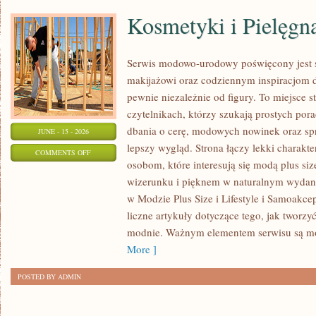
Kosmetyki i Pielęgn
Serwis modowo-urodowy poświęcony jest s
makijażowi oraz codziennym inspiracjom d
pewnie niezależnie od figury. To miejsce 
czytelnikach, którzy szukają prostych por
dbania o cerę, modowych nowinek oraz s
JUNE - 15 - 2026
lepszy wygląd. Strona łączy lekki charakte
ON
COMMENTS OFF
osobom, które interesują się modą plus 
KOSMETYKI
wizerunku i pięknem w naturalnym wydan
I
w Modzie Plus Size i Lifestyle i Samoakce
PIELĘGNACJA
liczne artykuły dotyczące tego, jak tworzy
modnie. Ważnym elementem serwisu są 
More ]
POSTED BY ADMIN