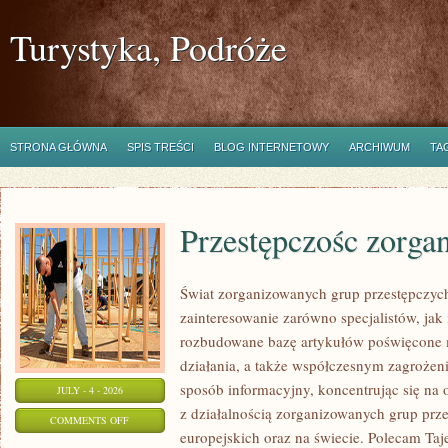
Turystyka, Podróże
STRONA GŁÓWNA
SPIS TREŚCI
BLOG INTERNETOWY
ARCHIWUM
TA
Przestępczośc zorga
Świat zorganizowanych grup przestępczych
zainteresowanie zarówno specjalistów, jak 
rozbudowane bazę artykułów poświęcone m
działania, a także współczesnym zagrożen
sposób informacyjny, koncentrując się na
JULY - 4 - 2026
z działalnością zorganizowanych grup prz
ON
COMMENTS OFF
europejskich oraz na świecie. Polecam Ta
PRZESTĘPCZOŚC