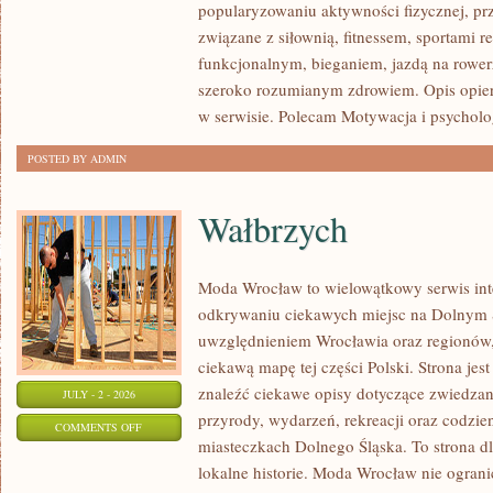
popularyzowaniu aktywności fizycznej, pr
I
związane z siłownią, fitnessem, sportami r
AKCESORIA
funkcjonalnym, bieganiem, jazdą na rowerz
szeroko rozumianym zdrowiem. Opis opier
w serwisie. Polecam Motywacja i psycholog
POSTED BY ADMIN
Wałbrzych
Moda Wrocław to wielowątkowy serwis in
odkrywaniu ciekawych miejsc na Dolnym 
uwzględnieniem Wrocławia oraz regionów,
ciekawą mapę tej części Polski. Strona je
znaleźć ciekawe opisy dotyczące zwiedzania,
JULY - 2 - 2026
przyrody, wydarzeń, rekreacji oraz codzie
ON
COMMENTS OFF
miasteczkach Dolnego Śląska. To strona dl
WAŁBRZYCH
lokalne historie. Moda Wrocław nie ograni