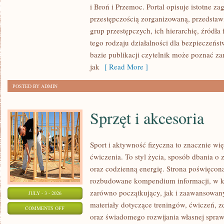
i Broń i Przemoc. Portal opisuje istotne z
ZORGANIZOWANA
przestępczością zorganizowaną, przedsta
grup przestępczych, ich hierarchię, źródła
tego rodzaju działalności dla bezpieczeńs
bazie publikacji czytelnik może poznać z
jak
[ Read More ]
POSTED BY ADMIN
Sprzęt i akcesoria
Sport i aktywność fizyczna to znacznie wię
ćwiczenia. To styl życia, sposób dbania o
oraz codzienną energię. Strona poświęcona
rozbudowane kompendium informacji, w k
zarówno początkujący, jak i zaawansowan
JULY - 3 - 2026
materiały dotyczące treningów, ćwiczeń, z
ON
COMMENTS OFF
oraz świadomego rozwijania własnej sprawn
SPRZĘT