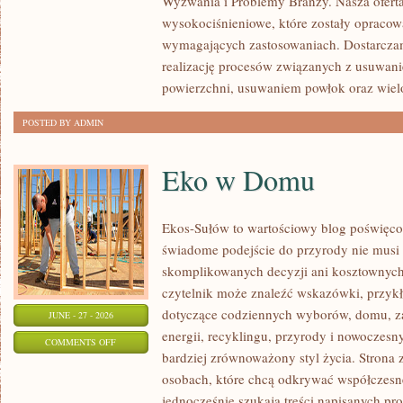
Wyzwania i Problemy Branży. Nasza oferta
ŚWIATA
wysokociśnieniowe, które zostały opracow
wymagających zastosowaniach. Dostarcza
realizację procesów związanych z usuwan
powierzchni, usuwaniem powłok oraz wie
POSTED BY ADMIN
Eko w Domu
Ekos-Sułów to wartościowy blog poświęcon
świadome podejście do przyrody nie musi
skomplikowanych decyzji ani kosztownych
czytelnik może znaleźć wskazówki, przykł
dotyczące codziennych wyborów, domu, z
JUNE - 27 - 2026
energii, recyklingu, przyrody i nowoczes
ON
COMMENTS OFF
bardziej zrównoważony styl życia. Strona 
EKO
osobach, które chcą odkrywać współczesn
W
jednocześnie szukają treści napisanych p