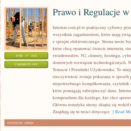
Prawo i Regulacje w 
Internat.com.pl to praktyczny cyfrowy pr
wszystkim zagadnieniom, które mają zwią
z sprzętu elektronicznego. Strona może b
które chcą opanować świecie internetu, s
światłowodów, 5G, chmury, hostingu, cyb
JUNE - 17 - 2026
domowych rozwiązań technologicznych. No
ON
COMMENTS OFF
Temacie i Poradniki Użytkownika. To miej
PRAWO
rzeczywistość zostaje pokazana w sposób 
I
niepotrzebnego komplikowania, czytelnik
REGULACJE
które pomagają zabezpieczyć dane. Intern
W
kompendium dla każdego, kto chce sprawni
INTERNECIE
Główna tematyka strony skupia się wokół 
Znajdują się tu treści dotyczące
[ Read Mo
POSTED BY ADMIN