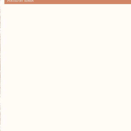
POSTED BY ADMIN
PO
KROKU:
BUDOWA
UROCZEGO
STAWU
OGRODOWEGO