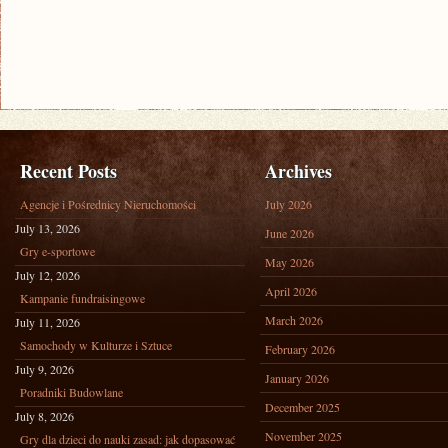
Recent Posts
Archives
Agencje i Pośrednicy Nieruchomości
July 2026
July 13, 2026
June 2026
Gry e-sportowe
May 2026
July 12, 2026
April 2026
Kampanie fundraisingowe
March 2026
July 11, 2026
Samochody w Kulturze i Sztuce
February 2026
July 9, 2026
January 2026
Poradniki Budowlane
December 2025
July 8, 2026
November 2025
Gry dla dzieci do nauki zasad: jak dopasować