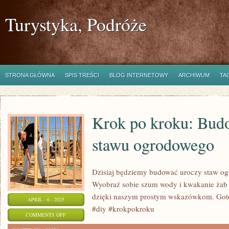
Turystyka, Podróże
STRONA GŁÓWNA
SPIS TREŚCI
BLOG INTERNETOWY
ARCHIWUM
TA
Krok po kroku: Bud
stawu ogrodowego
Dzisiaj będziemy budować uroczy staw o
Wyobraź sobie szum wody i kwakanie żab 
dzięki naszym prostym wskazówkom. Goto
APRIL - 6 - 2025
#diy #krokpokroku
ON
COMMENTS OFF
KROK