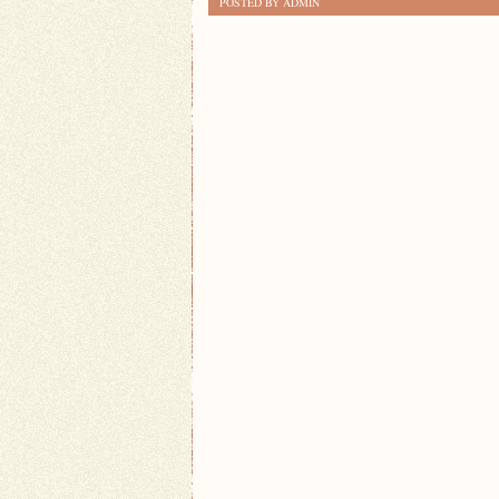
POSTED BY ADMIN
ŚWIAT
TWORZENIA
BIŻUTERII