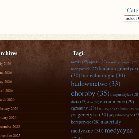
Cate
Categories
rchives
Tagi:
antyki
(27)
apteka
(27)
aranżacja wnętrz
(26)
ly 2026
badania genetycz
asertywność
(27)
ne 2026
(30)
biotechnologia
(30)
ay 2026
budownictwo
(33)
ril 2026
choroby
(35)
diagnostyka
(28
arch 2026
e-commerce
(29)
dieta
(27)
dom
(26)
egzaminy
(28)
farmacja
(27)
bruary 2026
fitness medyc
genetyka
(30)
gry edukacyjne
(27
(26)
nuary 2026
materiały
korepetycje
(28)
ecember 2025
medycyna
medyczne
(30)
ovember 2025