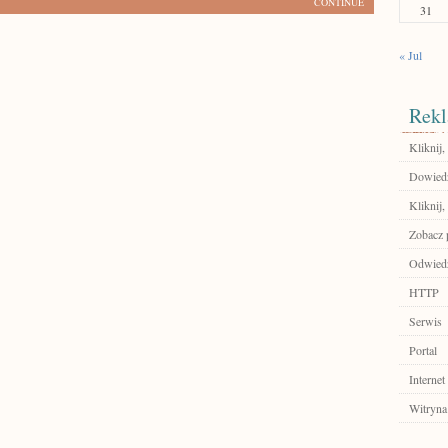
CONTINUE
31
« Jul
Rekl
Kliknij,
Dowiedz
Kliknij,
Zobacz p
Odwied
HTTP
Serwis
Portal
Internet
Witryna