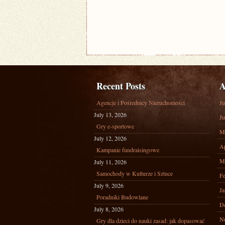
Recent Posts
A
Agencje i Pośrednicy Nieruchomości
Ju
July 13, 2026
Ju
Gry e-sportowe
M
July 12, 2026
Ap
Kampanie fundraisingowe
M
July 11, 2026
Samochody w Kulturze i Sztuce
Fe
July 9, 2026
Ja
Poradniki Budowlane
D
July 8, 2026
N
Gry dla dzieci do nauki zasad: jak dopasować