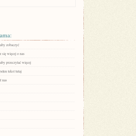
ama:
 aby zobaczyć
 się więcej o nas
 aby przeczytać więcej
ełen tekst tutaj
ź nas