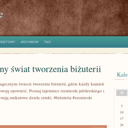
e
ERNETOWY
ARCHIWUM
TAGI
y świat tworzenia biżuterii
Kale
agicznym świecie tworzenia biżuterii, gdzie każdy kamień
swoją opowieść. Poznaj tajemnice rzemiosła jubilerskiego i
M
stają unikatowe dzieła sztuki. #biżuteria #rzemiosło
3
10
17
24