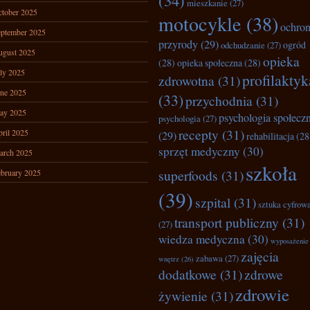
(34)
mieszkanie
(27)
tober 2025
motocykle
(38)
ochro
ptember 2025
przyrody
(29)
ogród
odchudzanie
(27)
ugust 2025
opieka
(28)
opieka społeczna
(28)
ly 2025
profilaktyk
zdrowotna
(31)
ne 2025
(33)
przychodnia
(31)
ay 2025
psychologia społecz
psychologia
(27)
recepty
(31)
ril 2025
(29)
rehabilitacja
(28
sprzęt medyczny
(30)
arch 2025
szkoła
superfoods
(31)
bruary 2025
(39)
szpital
(31)
sztuka cyfrow
transport publiczny
(31)
(27)
wiedza medyczna
(30)
wyposażenie
zajęcia
zabawa
(27)
wnętrz
(26)
dodatkowe
(31)
zdrowe
zdrowie
żywienie
(31)