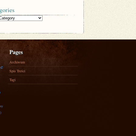
gories
Pages
Archiwum
ne
Spis Treści
Tagi
)
zny
)