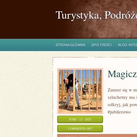
Turystyka, Podróż
STRONA GŁÓWNA
SPIS TREŚCI
BLOG INT
Magiczn
Zanurz się w m
szlachetny ma 
odkryj, jak pow
#jubilerstwo
JUNE - 12 - 2025
ON
COMMENTS OFF
MAGICZNY