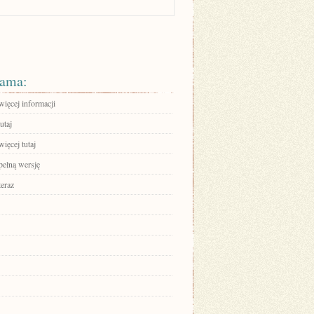
ama:
więcej informacji
utaj
ięcej tutaj
pełną wersję
teraz