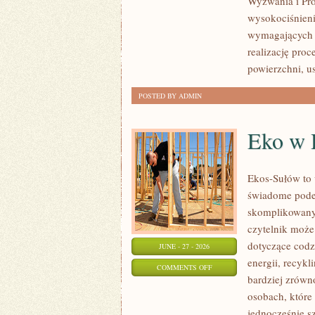
Wyzwania i Pro
ŚWIATA
wysokociśnieni
wymagających 
realizację pro
powierzchni, 
POSTED BY ADMIN
Eko w
Ekos-Sułów to 
świadome podej
skomplikowanyc
czytelnik może
dotyczące cod
JUNE - 27 - 2026
energii, recyk
ON
COMMENTS OFF
bardziej zrówn
EKO
osobach, które
W
jednocześnie s