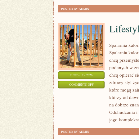
POSTED BY ADMIN
Lifesty
Spalarnia kalo
Spalarnia kalor
chcą przemyśle
podanych w zro
chcą opierać s
JUNE - 17 - 2026
zdrowy styl życ
ON
COMMENTS OFF
które mogą zai
LIFESTYLE
którzy od dawn
I
na dobrze znan
ZDROWE
Odchudzania i 
NAWYKI
jego komplekso
POSTED BY ADMIN