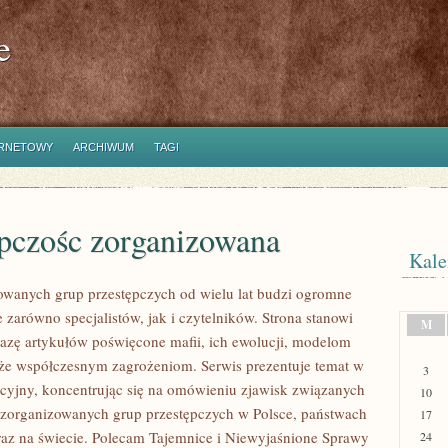
e
ERNETOWY
ARCHIWUM
TAGI
ępczośc zorganizowana
Kale
owanych grup przestępczych od wielu lat budzi ogromne
 zarówno specjalistów, jak i czytelników. Strona stanowi
M
zę artykułów poświęcone mafii, ich ewolucji, modelom
akże współczesnym zagrożeniom. Serwis prezentuje temat w
3
cyjny, koncentrując się na omówieniu zjawisk związanych
10
ą zorganizowanych grup przestępczych w Polsce, państwach
17
raz na świecie. Polecam Tajemnice i Niewyjaśnione Sprawy
24