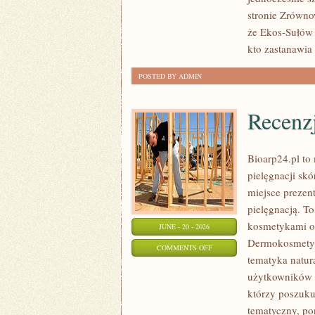
DOMU
stronie Zrówno
że Ekos-Sułów 
kto zastanawia 
POSTED BY ADMIN
Recenz
Bioarp24.pl to 
pielęgnacji skó
miejsce prezent
pielęgnacją. To
kosmetykami o 
JUNE - 20 - 2026
Dermokosmetyk
ON
COMMENTS OFF
tematyka natur
RECENZJE
użytkowników s
I
którzy poszukuj
PORÓWNANIA
tematyczny, po