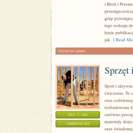
i Broń i Przemo
ZORGANIZOWANA
przestępczości
grup przestępcz
tego rodzaju d
bazie publikac
jak
[ Read Mor
POSTED BY ADMIN
Sprzęt 
Sport i aktywno
ćwiczenia. To 
oraz codzienną
rozbudowane k
zarówno począt
JULY - 3 - 2026
materiały doty
ON
COMMENTS OFF
oraz świadomeg
SPRZĘT