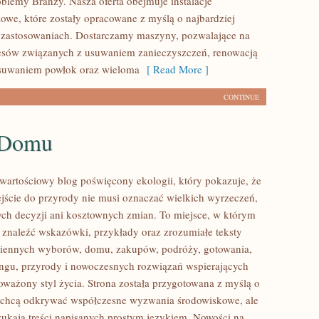
blemy Branży. Nasza oferta obejmuje instalacje
owe, które zostały opracowane z myślą o najbardziej
zastosowaniach. Dostarczamy maszyny, pozwalające na
cesów związanych z usuwaniem zanieczyszczeń, renowacją
usuwaniem powłok oraz wieloma
[ Read More ]
CONTINUE
 Domu
wartościowy blog poświęcony ekologii, który pokazuje, że
ście do przyrody nie musi oznaczać wielkich wyrzeczeń,
h decyzji ani kosztownych zmian. To miejsce, w którym
 znaleźć wskazówki, przykłady oraz zrozumiałe teksty
ziennych wyborów, domu, zakupów, podróży, gotowania,
lingu, przyrody i nowoczesnych rozwiązań wspierających
oważony styl życia. Strona została przygotowana z myślą o
 chcą odkrywać współczesne wyzwania środowiskowe, ale
zukają treści napisanych prostym językiem. Nowości na