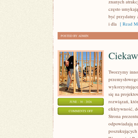
znanych atrakc
często umykają
być przydatny 
i dla
[ Read Mo
POSTED BY ADMIN
Ciekawo
Tworzymy innow
przemysłowego,
wykorzystujące
się na projekt
rozwiązań, któr
JUNE - 30 - 2026
efektywność, 
ON
COMMENTS OFF
Strona prezentu
CIEKAWOSTKI
odpowiadają na
I
poszukujących
GIGANTY