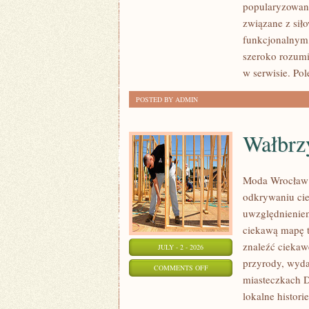
popularyzowani
I
związane z siło
AKCESORIA
funkcjonalnym,
szeroko rozumi
w serwisie. Po
POSTED BY ADMIN
Wałbrz
Moda Wrocław 
odkrywaniu ci
uwzględnieniem
ciekawą mapę t
znaleźć ciekawe
JULY - 2 - 2026
przyrody, wyda
ON
COMMENTS OFF
miasteczkach D
WAŁBRZYCH
lokalne histor