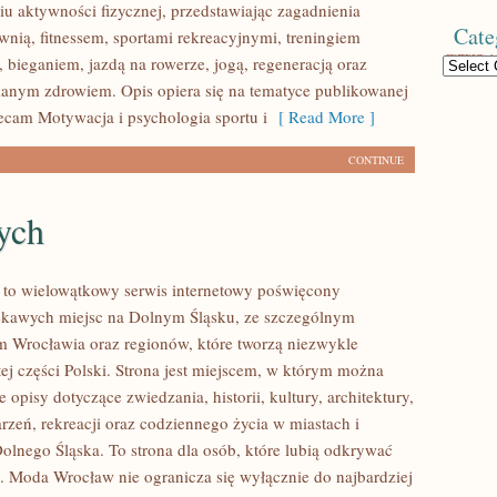
u aktywności fizycznej, przedstawiając zagadnienia
Cate
wnią, fitnessem, sportami rekreacyjnymi, treningiem
 bieganiem, jazdą na rowerze, jogą, regeneracją oraz
Categories
anym zdrowiem. Opis opiera się na tematyce publikowanej
lecam Motywacja i psychologia sportu i
[ Read More ]
CONTINUE
ych
to wielowątkowy serwis internetowy poświęcony
ekawych miejsc na Dolnym Śląsku, ze szczególnym
 Wrocławia oraz regionów, które tworzą niezwykle
ej części Polski. Strona jest miejscem, w którym można
 opisy dotyczące zwiedzania, historii, kultury, architektury,
rzeń, rekreacji oraz codziennego życia w miastach i
olnego Śląska. To strona dla osób, które lubią odkrywać
ie. Moda Wrocław nie ogranicza się wyłącznie do najbardziej