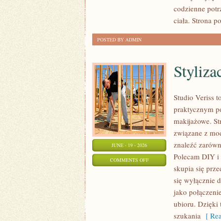
codzienne potr
ciała. Strona 
POSTED BY ADMIN
Styliza
Studio Veriss t
praktycznym po
makijażowe. Str
związane z mod
znaleźć zarówno
JUNE - 19 - 2026
Polecam DIY i 
ON
COMMENTS OFF
skupia się prz
STYLIZACJE
się wyłącznie 
NA
jako połączeni
KAŻDĄ
ubioru. Dzięki
OKAZJĘ
szukania
[ Rea