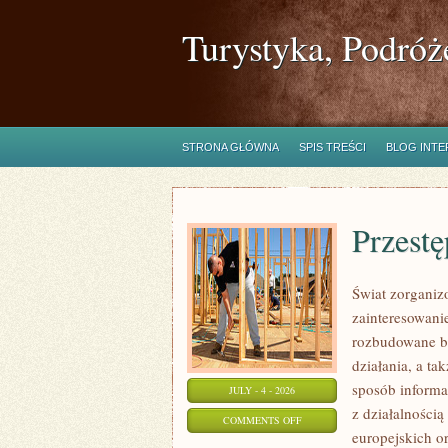
Turystyka, Podróż
STRONA GŁÓWNA
SPIS TREŚCI
BLOG INT
Przest
Świat zorganiz
zainteresowanie
rozbudowane ba
działania, a t
sposób informa
JULY - 4 - 2026
z działalności
ON
COMMENTS OFF
europejskich o
PRZESTĘPCZOŚC