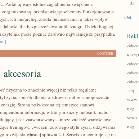
31
c. Portal opisuje istotne zagadnienia związane z
ą zorganizowaną, przedstawiając schematy funkcjonowania
« Jul
ych, ich hierarchię, źródła finansowania, a także wpływ
ziałalności dla bezpieczeństwa publicznego. Dzięki bogatej
ji czytelnik może poznać zarówno najważniejsze przypadki,
Rekl
e ]
Zobacz 
CONTINUE
Kliknij t
Zobacz w
i akcesoria
Zobacz 
Zobacz 
ść fizyczna to znacznie więcej niż tylko regularne
Tutaj
styl życia, sposób dbania o zdrowie, dobre samopoczucie
WWW
 energię. Strona poświęcona tej tematyce stanowi
Blog
ompendium informacji, w którym każdy miłośnik ruchu –
Serwis
kujący, jak i zaawansowany – może znaleźć wartościowe
czące treningów, ćwiczeń, zdrowego stylu życia, odżywiania
Blog
o rozwijania własnej sprawności. Serwis koncentruje się na