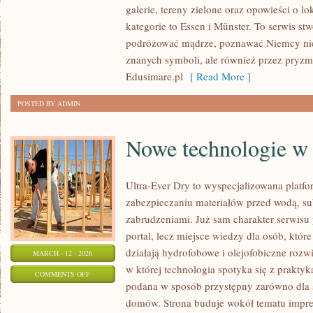
galerie, tereny zielone oraz opowieści o l
(DRESDEN)
kategorie to Essen i Münster. To serwis st
podróżować mądrze, poznawać Niemcy nie 
znanych symboli, ale również przez pryzm
Edusimare.pl
[ Read More ]
POSTED BY ADMIN
Nowe technologie w
Ultra-Ever Dry to wyspecjalizowana platfor
zabezpieczaniu materiałów przed wodą, su
zabrudzeniami. Już sam charakter serwisu 
portal, lecz miejsce wiedzy dla osób, które
działają hydrofobowe i olejofobiczne rozw
MARCH - 12 - 2026
w której technologia spotyka się z praktyk
ON
COMMENTS OFF
podana w sposób przystępny zarówno dla spe
NOWE
domów. Strona buduje wokół tematu impreg
TECHNOLOGIE