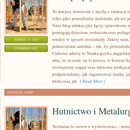
To miejsce stworzone z myślą o edukacji r
tylko jako przerabianie materiału, ale te
Nasz blog edukacyjny łączy sprawdzone ro
pomagają dzieciom, rodzicom oraz pedago
wiedzy w sposób zrozumiały. Zależy nam, 
MARCH - 8 - 2026
jednocześnie ambitna – tak, by prowadziła
ON
COMMENTS OFF
Ciekawe adresy to Nauka języka angielskie
KOREPETYCJE
ideę, że uczenie się to proces, w którym li
wewnętrzny napęd oraz właściwe podejście
podpowiadamy, jak organizować naukę, jak
bloki oraz jak
[ Read More ]
POSTED BY ADMIN
Hutnictwo i Metalur
Techneau to serwis o wytwórczości – prze