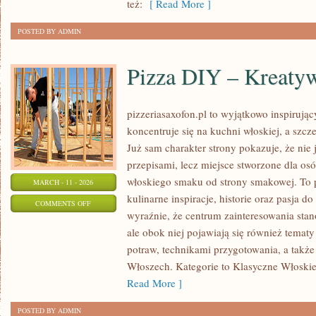
też:
[ Read More ]
POSTED BY ADMIN
Pizza DIY – Kreaty
pizzeriasaxofon.pl to wyjątkowo inspirując
koncentruje się na kuchni włoskiej, a szcz
Już sam charakter strony pokazuje, że nie 
przepisami, lecz miejsce stworzone dla os
włoskiego smaku od strony smakowej. To pr
MARCH - 11 - 2026
kulinarne inspiracje, historie oraz pasja d
ON
COMMENTS OFF
wyraźnie, że centrum zainteresowania stan
PIZZA
ale obok niej pojawiają się również temat
DIY
potraw, technikami przygotowania, a także
–
Włoszech. Kategorie to Klasyczne Włoskie 
KREATYWNE
Read More ]
WARSZTATY
POSTED BY ADMIN