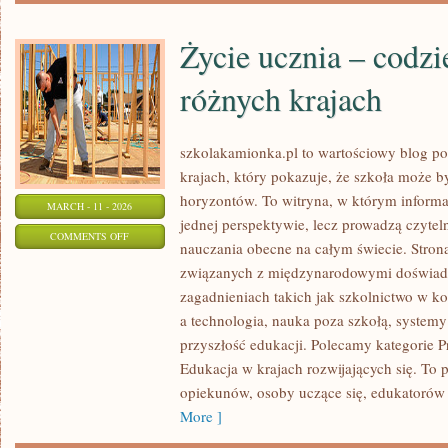
Życie ucznia – codz
różnych krajach
szkolakamionka.pl to wartościowy blog p
krajach, który pokazuje, że szkoła może 
horyzontów. To witryna, w którym informa
MARCH - 11 - 2026
jednej perspektywie, lecz prowadzą czytel
ON
COMMENTS OFF
nauczania obecne na całym świecie. Strona
ŻYCIE
związanych z międzynarodowymi doświadc
UCZNIA
zagadnieniach takich jak szkolnictwo w k
–
a technologia, nauka poza szkołą, systemy
CODZIENNOŚĆ
przyszłość edukacji. Polecamy kategorie P
W
Edukacja w krajach rozwijających się. To p
RÓŻNYCH
opiekunów, osoby uczące się, edukatorów 
KRAJACH
More ]