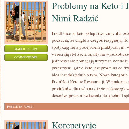
Problemy na Keto i J
Nimi Radzić
FoodForce to keto sklep stworzony dla osó
poczucia, że ciągle z czegoś rezygnują. T
spotykają się z podejściem praktycznym: w
MARCH - 8 - 2026
wspierają styl życia oparty na wysokotłus
ON
COMMENTS OFF
jednocześnie pomagają utrzymać kontrolę 
PROBLEMY
przestrzeni, gdzie keto jest proste na co dz
NA
idea jest dokładnie o tym. Nowe kategorie 
KETO
Podróże i Keto w Restauracji. W praktyce 
I
produktów dla osób na diecie niskowęglo
JAK
deserów, przez rozwiązania do kuchni i spi
SOBIE
POSTED BY ADMIN
Z
NIMI
Korepetycje
RADZIĆ