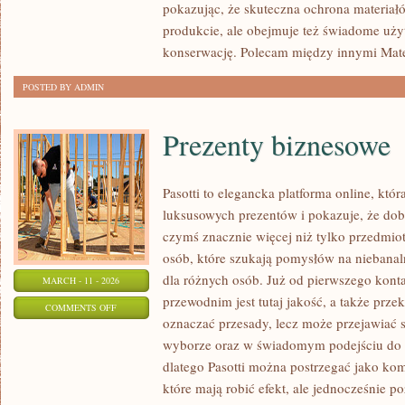
pokazując, że skuteczna ochrona materiał
W
produkcie, ale obejmuje też świadome uży
BUDOWNICTWIE
konserwację. Polecam między innymi Mate
POSTED BY ADMIN
Prezenty biznesowe
Pasotti to elegancka platforma online, któr
luksusowych prezentów i pokazuje, że do
czymś znacznie więcej niż tylko przedmiot
osób, które szukają pomysłów na niebanaln
dla różnych osób. Już od pierwszego kon
MARCH - 11 - 2026
przewodnim jest tutaj jakość, a także przek
ON
COMMENTS OFF
oznaczać przesady, lecz może przejawiać 
PREZENTY
wyborze oraz w świadomym podejściu do 
BIZNESOWE
dlatego Pasotti można postrzegać jako ko
które mają robić efekt, ale jednocześnie 