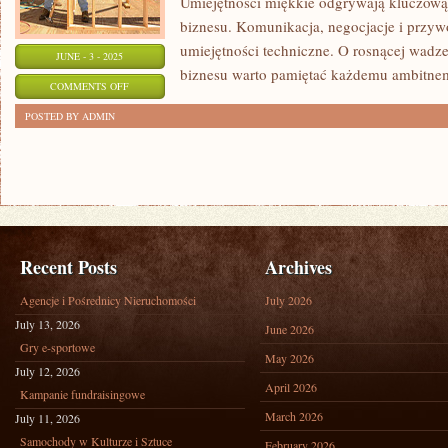
Umiejętności miękkie odgrywają kluczową
biznesu. Komunikacja, negocjacje i przywó
umiejętności techniczne. O rosnącej wadze
JUNE - 3 - 2025
biznesu warto pamiętać każdemu ambitnemu
ON
COMMENTS OFF
ZNACZENIE
POSTED BY ADMIN
UMIEJĘTNOŚCI
MIĘKKICH
W
ŚWIECIE
BIZNESU
Recent Posts
Archives
Agencje i Pośrednicy Nieruchomości
July 2026
July 13, 2026
June 2026
Gry e-sportowe
May 2026
July 12, 2026
April 2026
Kampanie fundraisingowe
March 2026
July 11, 2026
Samochody w Kulturze i Sztuce
February 2026