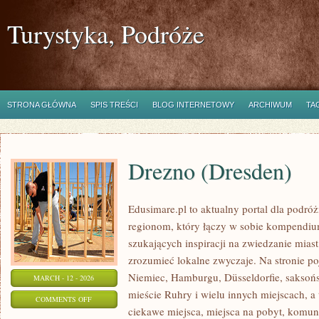
Turystyka, Podróże
STRONA GŁÓWNA
SPIS TREŚCI
BLOG INTERNETOWY
ARCHIWUM
TA
Drezno (Dresden)
Edusimare.pl to aktualny portal dla podr
regionom, który łączy w sobie kompendiu
szukających inspiracji na zwiedzanie miast
zrozumieć lokalne zwyczaje. Na stronie poja
Niemiec, Hamburgu, Düsseldorfie, saksońs
MARCH - 12 - 2026
mieście Ruhry i wielu innych miejscach, 
ON
COMMENTS OFF
ciekawe miejsca, miejsca na pobyt, komuni
DREZNO