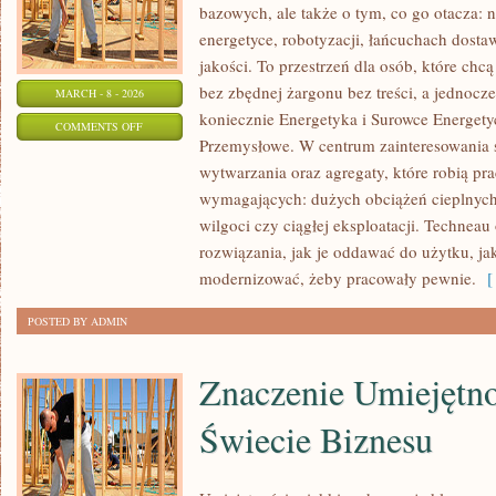
bazowych, ale także o tym, co go otacza: n
energetyce, robotyzacji, łańcuchach dostaw
jakości. To przestrzeń dla osób, które ch
bez zbędnej żargonu bez treści, a jednocz
MARCH - 8 - 2026
koniecznie Energetyka i Surowce Energetyc
ON
COMMENTS OFF
Przemysłowe. W centrum zainteresowania 
HUTNICTWO
wytwarzania oraz agregaty, które robią pr
I
wymagających: dużych obciążeń cieplnych
METALURGIA
wilgoci czy ciągłej eksploatacji. Techneau 
rozwiązania, jak je oddawać do użytku, ja
modernizować, żeby pracowały pewnie.
[ 
POSTED BY ADMIN
Znaczenie Umiejętn
Świecie Biznesu