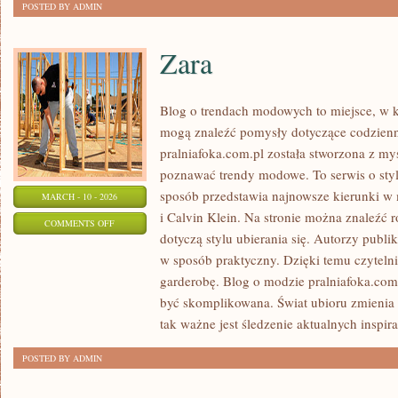
POSTED BY ADMIN
Zara
Blog o trendach modowych to miejsce, w kt
mogą znaleźć pomysły dotyczące codzienny
pralniafoka.com.pl została stworzona z my
poznawać trendy modowe. To serwis o styl
sposób przedstawia najnowsze kierunki w
MARCH - 10 - 2026
i Calvin Klein. Na stronie można znaleźć 
ON
COMMENTS OFF
dotyczą stylu ubierania się. Autorzy publika
ZARA
w sposób praktyczny. Dzięki temu czytelni
garderobę. Blog o modzie pralniafoka.com
być skomplikowana. Świat ubioru zmienia 
tak ważne jest śledzenie aktualnych inspira
POSTED BY ADMIN