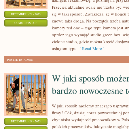
nakręcić reklamówkę, a później na przykła
Przecież aktualnie wcale nie trzeba być w
się w taki sposób. Zwłaszcza, że w końcu t
DECEMBER - 28 - 2025
znowu taka droga. Na początek trzeba nat
ON
COMMENTS OFF
kamery red one – tego typu kamera jest st
ZAKUP
oprócz tego wynająć studio green box, wi
LAPTOPA
zielone studio, gdzie można kręcić dosłow
DROGĄ
usługom typu
[ Read More ]
INTERNETOWĄ
POSTED BY ADMIN
W jaki sposób może
bardzo nowoczesne t
W jaki sposób możemy znacząco usprawni
firmy? Cóż, dzisiaj coraz powszechniej p
zbyt niska wydajność pracowników w Polsc
DECEMBER - 28 - 2025
polskich pracowników faktycznie mogłaby