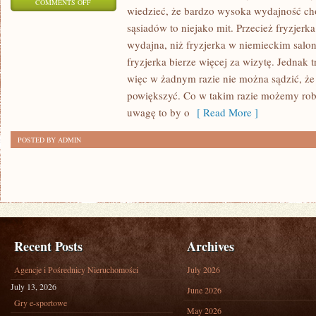
ON
COMMENTS OFF
wiedzieć, że bardzo wysoka wydajność ch
W
sąsiadów to niejako mit. Przecież fryzjerka
JAKI
wydajna, niż fryzjerka w niemieckim salon
SPOSÓB
fryzjerka bierze więcej za wizytę. Jednak 
MOŻEMY
więc w żadnym razie nie można sądzić, że
WYKORZYSTAĆ
powiększyć. Co w takim razie możemy ro
BARDZO
uwagę to by o
[ Read More ]
NOWOCZESNE
POSTED BY ADMIN
TECHNOLOGIE?
Recent Posts
Archives
Agencje i Pośrednicy Nieruchomości
July 2026
July 13, 2026
June 2026
Gry e-sportowe
May 2026