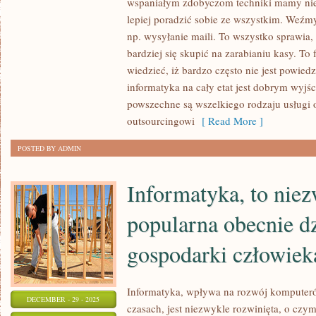
wspaniałym zdobyczom techniki mamy nie
TAK
lepiej poradzić sobie ze wszystkim. Weźm
NAPRAWDĘ
np. wysyłanie maili. To wszystko sprawia, 
TRACI
bardziej się skupić na zarabianiu kasy. To 
TAKA
wiedzieć, iż bardzo często nie jest powied
informatyka na cały etat jest dobrym wyjś
FIRMA,
powszechne są wszelkiego rodzaju usługi 
KTÓRA
outsourcingowi
[ Read More ]
NIE
POSIADA
POSTED BY ADMIN
STRONY
W
Informatyka, to nie
INTERNECIE?
popularna obecnie d
gospodarki człowiek
Informatyka, wpływa na rozwój komputer
DECEMBER - 29 - 2025
czasach, jest niezwykle rozwinięta, o czym