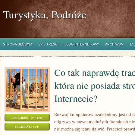
Turystyka, Podróże
STRONA GŁÓWNA
SPIS TREŚCI
BLOG INTERNETOWY
ARCHIWUM
TA
Co tak naprawdę trac
która nie posiada st
Internecie?
Rozwój komputerów uzależniony jest od ro
DECEMBER - 29 - 2025
odgrywa w nawet niedużych firemkach nies
ON
COMMENTS OFF
nie można się temu dziwić. Przecież prawda
CO