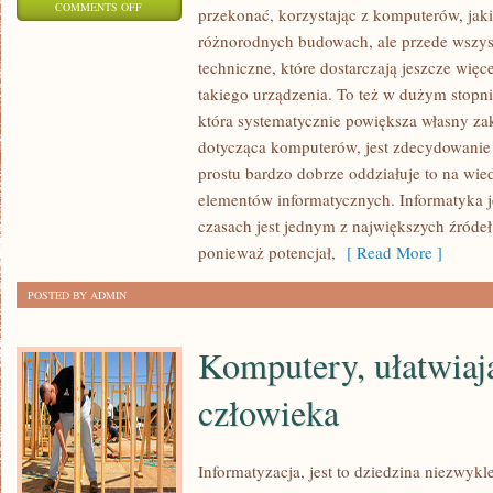
ON
COMMENTS OFF
przekonać, korzystając z komputerów, jaki
INFORMATYKA,
różnorodnych budowach, ale przede wszy
TO
techniczne, które dostarczają jeszcze więc
NIEZWYKLE
takiego urządzenia. To też w dużym stopni
POPULARNA
która systematycznie powiększa własny za
OBECNIE
dotycząca komputerów, jest zdecydowanie 
prostu bardzo dobrze oddziałuje to na wied
DZIEDZINA
elementów informatycznych. Informatyka j
GOSPODARKI
czasach jest jednym z największych źróde
CZŁOWIEKA
ponieważ potencjał,
[ Read More ]
POSTED BY ADMIN
Komputery, ułatwiaj
człowieka
Informatyzacja, jest to dziedzina niezwykl