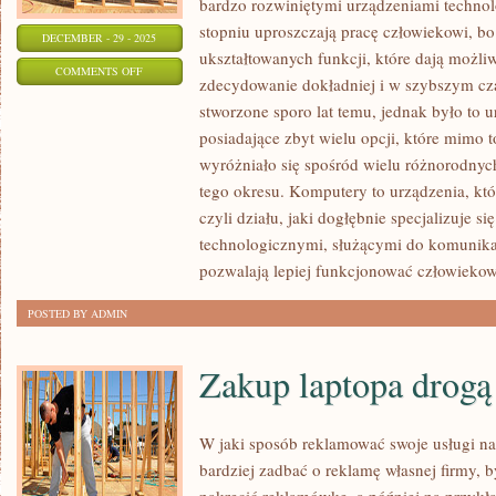
bardzo rozwiniętymi urządzeniami technol
stopniu uproszczają pracę człowiekowi, b
DECEMBER - 29 - 2025
ukształtowanych funkcji, które dają moż
ON
COMMENTS OFF
zdecydowanie dokładniej i w szybszym cz
KOMPUTERY,
stworzone sporo lat temu, jednak było to u
UŁATWIAJĄ
posiadające zbyt wielu opcji, które mimo 
ŻYCIE
wyróżniało się spośród wielu różnorodny
CZŁOWIEKA
tego okresu. Komputery to urządzenia, któ
czyli działu, jaki dogłębnie specjalizuje s
technologicznymi, służącymi do komunikacj
pozwalają lepiej funkcjonować człowiekow
POSTED BY ADMIN
Zakup laptopa drogą
W jaki sposób reklamować swoje usługi na
bardziej zadbać o reklamę własnej firmy, 