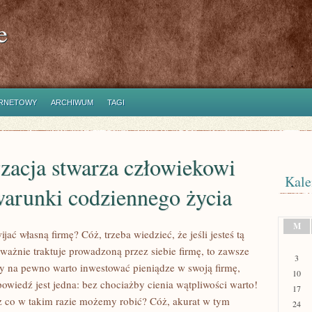
e
ERNETOWY
ARCHIWUM
TAGI
zacja stwarza człowiekowi
Kale
warunki codziennego życia
M
jać własną firmę? Cóż, trzeba wiedzieć, że jeśli jesteś tą
ważnie traktuje prowadzoną przez siebie firmę, to zawsze
3
zy na pewno warto inwestować pieniądze w swoją firmę,
10
powiedź jest jedna: bez chociażby cienia wątpliwości warto!
17
z co w takim razie możemy robić? Cóż, akurat w tym
24