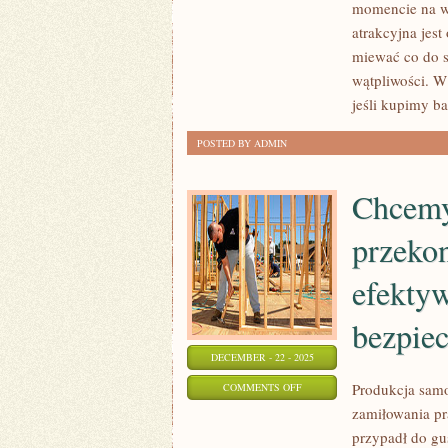
momencie na wi
STWARZA
atrakcyjna jest
CZŁOWIEKOWI
miewać co do s
DOBRE
wątpliwości. W 
WARUNKI
jeśli kupimy b
CODZIENNEGO
POSTED BY ADMIN
ŻYCIA
Chcemy
przekon
efekty
bezpie
DECEMBER - 22 - 2025
ON
Produkcja samo
COMMENTS OFF
zamiłowania pr
CHCEMY
przypadł do gu
POSIADAĆ