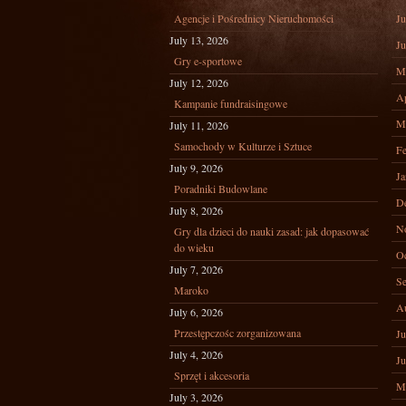
Agencje i Pośrednicy Nieruchomości
Ju
July 13, 2026
Ju
Gry e-sportowe
M
July 12, 2026
Ap
Kampanie fundraisingowe
M
July 11, 2026
Samochody w Kulturze i Sztuce
Fe
July 9, 2026
Ja
Poradniki Budowlane
D
July 8, 2026
N
Gry dla dzieci do nauki zasad: jak dopasować
do wieku
Oc
July 7, 2026
Se
Maroko
A
July 6, 2026
Przestępczośc zorganizowana
Ju
July 4, 2026
Ju
Sprzęt i akcesoria
M
July 3, 2026