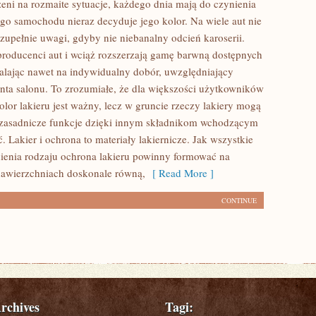
żeni na rozmaite sytuacje, każdego dnia mają do czynienia
go samochodu nieraz decyduje jego kolor. Na wiele aut nie
zupełnie uwagi, gdyby nie niebanalny odcień karoserii.
roducenci aut i wciąż rozszerzają gamę barwną dostępnych
alając nawet na indywidualny dobór, uwzględniający
ienta salonu. To zrozumiałe, że dla większości użytkowników
or lakieru jest ważny, lecz w gruncie rzeczy lakiery mogą
 zasadnicze funkcje dzięki innym składnikom wchodzącym
. Lakier i ochrona to materiały lakiernicze. Jak wszystkie
ienia rodzaju ochrona lakieru powinny formować na
awierzchniach doskonale równą,
[ Read More ]
CONTINUE
rchives
Tagi: