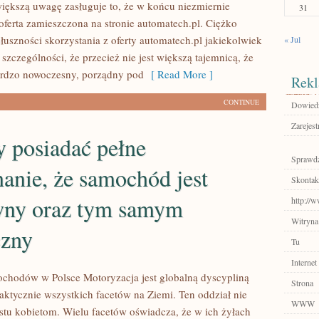
ększą uwagę zasługuje to, że w końcu niezmiernie
31
 oferta zamieszczona na stronie automatech.pl. Ciężko
łuszności skorzystania z oferty automatech.pl jakiekolwiek
« Jul
szczególności, że przecież nie jest większą tajemnicą, że
ardzo nowoczesny, porządny pod
[ Read More ]
Rekl
CONTINUE
Dowiedz 
Zarejest
 posiadać pełne
Sprawdź
anie, że samochód jest
Skontakt
wny oraz tym samym
http://w
Witryna
czny
Tu
Internet
chodów w Polsce Motoryzacja jest globalną dyscypliną
Strona
aktycznie wszystkich facetów na Ziemi. Ten oddział nie
WWW
stu kobietom. Wielu facetów oświadcza, że w ich żyłach