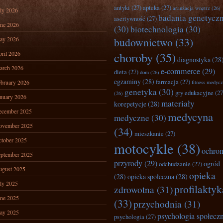
antyki
(27)
apteka
(27)
aranżacja wnętrz
(26)
ly 2026
badania genetycz
asertywność
(27)
ne 2026
(30)
biotechnologia
(30)
ay 2026
budownictwo
(33)
ril 2026
choroby
(35)
diagnostyka
(28
arch 2026
e-commerce
(29)
dieta
(27)
dom
(26)
egzaminy
(28)
farmacja
(27)
bruary 2026
fitness medyc
genetyka
(30)
gry edukacyjne
(27
(26)
nuary 2026
materiały
korepetycje
(28)
ecember 2025
medycyna
medyczne
(30)
ovember 2025
(34)
mieszkanie
(27)
tober 2025
motocykle
(38)
ochro
ptember 2025
przyrody
(29)
ogród
odchudzanie
(27)
ugust 2025
opieka
(28)
opieka społeczna
(28)
ly 2025
profilaktyk
zdrowotna
(31)
ne 2025
(33)
przychodnia
(31)
ay 2025
psychologia społecz
psychologia
(27)