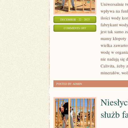
Uniwersalnie tw
wpływa na funk
ilości wody ko
DECEMBER - 22 - 2025
fabrykant wody
ON
COMMENTS OFF
jest tak samo 
JAK
mamy kłopoty z
ROZUMIE
wielka zawarto
SIĘ
wodę w organiz
SAMO
nie nadają się
PRZEZ
Calivita, żeby
SIĘ,
minerałów, wo
DZISIAJ
POSTED BY ADMIN
WIELE
OSÓB
Niesłyc
I
służb 