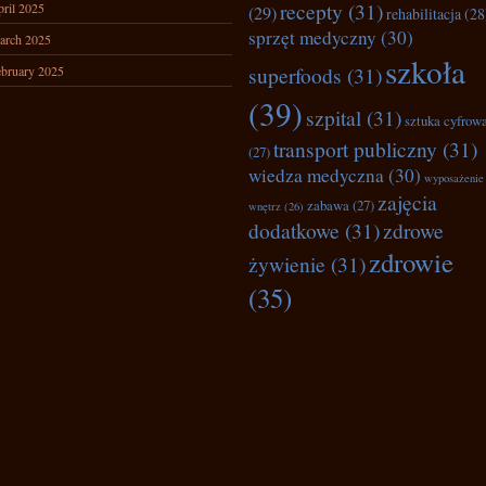
recepty
(31)
ril 2025
(29)
rehabilitacja
(28
sprzęt medyczny
(30)
arch 2025
szkoła
superfoods
(31)
bruary 2025
(39)
szpital
(31)
sztuka cyfrow
transport publiczny
(31)
(27)
wiedza medyczna
(30)
wyposażenie
zajęcia
zabawa
(27)
wnętrz
(26)
dodatkowe
(31)
zdrowe
zdrowie
żywienie
(31)
(35)