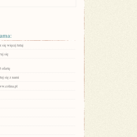
ama:
się więcej tutaj
ruj się
 ofertę
uj się z nami
ww.colina.pl