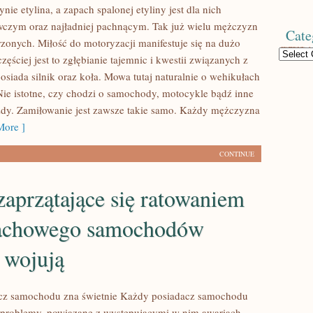
ynie etylina, a zapach spalonej etyliny jest dla nich
czym oraz najładniej pachnącym. Tak już wielu mężczyzn
Cate
rzonych. Miłość do motoryzacji manifestuje się na dużo
Categories
ęściej jest to zgłębianie tajemnic i kwestii związanych z
osiada silnik oraz koła. Mowa tutaj naturalnie o wehikułach
ie istotne, czy chodzi o samochody, motocykle bądź inne
zdy. Zamiłowanie jest zawsze takie samo. Każdy mężczyzna
ore ]
CONTINUE
aprzątające się ratowaniem
fachowego samochodów
 wojują
cz samochodu zna świetnie Każdy posiadacz samochodu
 problemy, powiązane z występującymi w nim awariach.