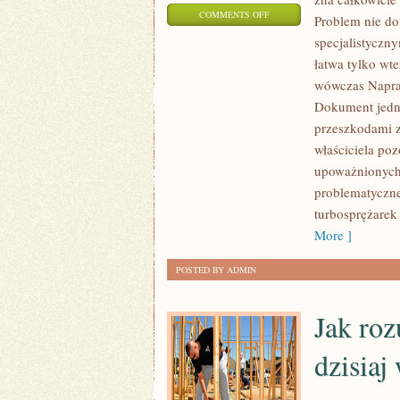
ON
COMMENTS OFF
Problem nie dot
OSOBY
specjalistyczn
ZAPRZĄTAJĄCE
łatwa tylko w
SIĘ
wówczas Napra
RATOWANIEM
Dokument jedna
STANU
przeszkodami z
właściciela poz
FACHOWEGO
upoważnionych 
SAMOCHODÓW
problematyczne
UPARCIE
turbosprężarek
WOJUJĄ
More ]
POSTED BY ADMIN
Jak roz
dzisiaj