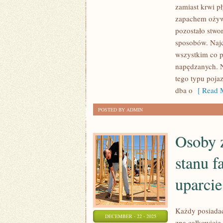
zamiast krwi pł
PEŁNE
zapachem ożyw
PRZEKONANIE,
pozostało stwo
ŻE
sposobów. Najcz
SAMOCHÓD
wszystkim co p
JEST
napędzanych. N
EFEKTYWNY
tego typu poja
ORAZ
dba o
[ Read M
TYM
SAMYM
POSTED BY ADMIN
BEZPIECZNY
Osoby z
stanu 
uparcie
Każdy posiada
DECEMBER - 22 - 2025
zna całkowicie