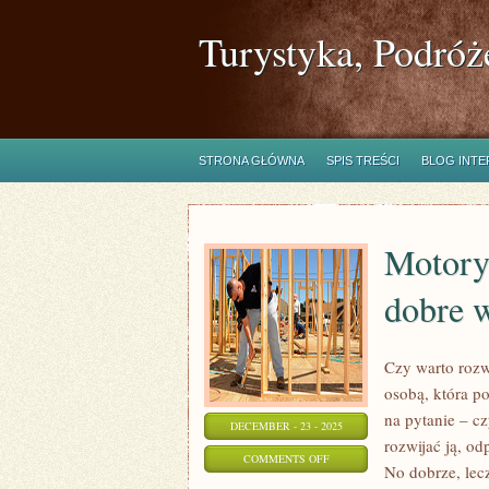
Turystyka, Podróż
STRONA GŁÓWNA
SPIS TREŚCI
BLOG INT
Motory
dobre 
Czy warto rozwi
osobą, która po
na pytanie – c
DECEMBER - 23 - 2025
rozwijać ją, od
ON
COMMENTS OFF
No dobrze, lec
MOTORYZACJA