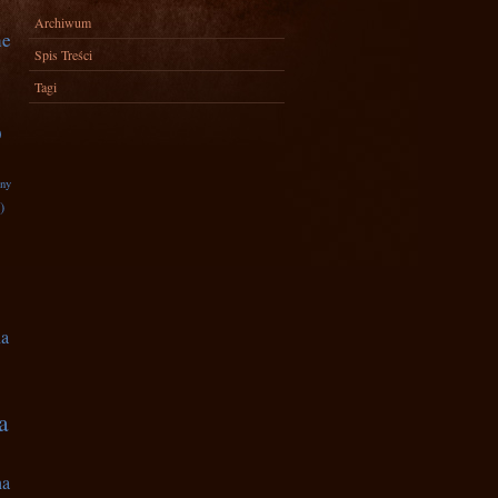
Archiwum
ne
Spis Treści
Tagi
)
zny
)
na
a
na