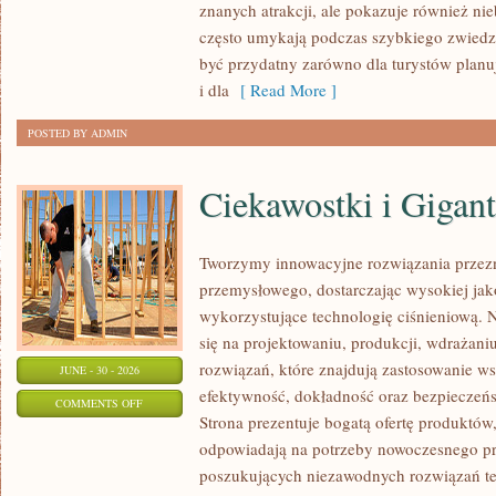
znanych atrakcji, ale pokazuje również ni
często umykają podczas szybkiego zwiedz
być przydatny zarówno dla turystów plan
i dla
[ Read More ]
POSTED BY ADMIN
Ciekawostki i Gigan
Tworzymy innowacyjne rozwiązania przezn
przemysłowego, dostarczając wysokiej jak
wykorzystujące technologię ciśnieniową. N
się na projektowaniu, produkcji, wdrażan
rozwiązań, które znajdują zastosowanie wsz
JUNE - 30 - 2026
efektywność, dokładność oraz bezpiecze
ON
COMMENTS OFF
Strona prezentuje bogatą ofertę produktów,
CIEKAWOSTKI
odpowiadają na potrzeby nowoczesnego pr
I
poszukujących niezawodnych rozwiązań t
GIGANTY