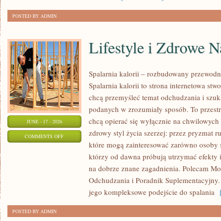
POSTED BY ADMIN
Lifestyle i Zdrowe 
Spalarnia kalorii – rozbudowany przewodn
Spalarnia kalorii to strona internetowa st
chcą przemyśleć temat odchudzania i szuk
podanych w zrozumiały sposób. To przestrz
chcą opierać się wyłącznie na chwilowych 
JUNE - 17 - 2026
zdrowy styl życia szerzej: przez pryzmat r
ON
COMMENTS OFF
które mogą zainteresować zarówno osoby sz
LIFESTYLE
którzy od dawna próbują utrzymać efekty i
I
na dobrze znane zagadnienia. Polecam Mo
ZDROWE
Odchudzania i Poradnik Suplementacyjny. 
NAWYKI
jego kompleksowe podejście do spalania
[
POSTED BY ADMIN