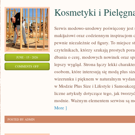
Kosmetyki i Pielęgn
Serwis modowo-urodowy poświęcony jest s
makijażowi oraz codziennym inspiracjom d
pewnie niezależnie od figury. To miejsce 
czytelnikach, którzy szukają prostych por
dbania o cerę, modowych nowinek oraz s
JUNE - 15 - 2026
lepszy wygląd. Strona łączy lekki charakte
ON
COMMENTS OFF
osobom, które interesują się modą plus 
KOSMETYKI
wizerunku i pięknem w naturalnym wydan
I
w Modzie Plus Size i Lifestyle i Samoakce
PIELĘGNACJA
liczne artykuły dotyczące tego, jak tworzy
modnie. Ważnym elementem serwisu są 
More ]
POSTED BY ADMIN