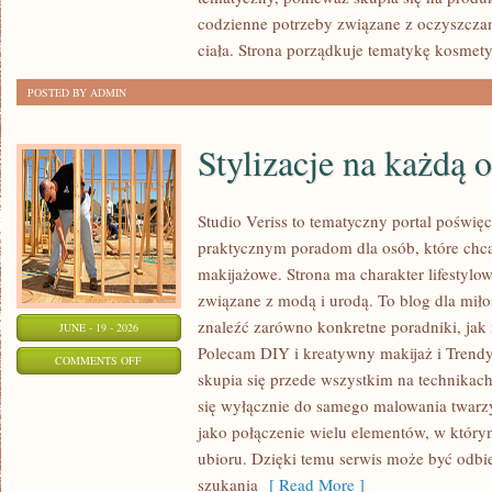
codzienne potrzeby związane z oczyszcza
ciała. Strona porządkuje tematykę kosmety
POSTED BY ADMIN
Stylizacje na każdą 
Studio Veriss to tematyczny portal poświęc
praktycznym poradom dla osób, które chcą
makijażowe. Strona ma charakter lifestylow
związane z modą i urodą. To blog dla mił
znaleźć zarówno konkretne poradniki, jak i 
JUNE - 19 - 2026
Polecam DIY i kreatywny makijaż i Trendy
ON
COMMENTS OFF
skupia się przede wszystkim na technikach
STYLIZACJE
się wyłącznie do samego malowania twarzy
NA
jako połączenie wielu elementów, w którym
KAŻDĄ
ubioru. Dzięki temu serwis może być odbi
OKAZJĘ
szukania
[ Read More ]