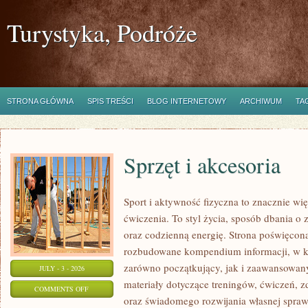
Turystyka, Podróże
STRONA GŁÓWNA
SPIS TREŚCI
BLOG INTERNETOWY
ARCHIWUM
TA
Sprzęt i akcesoria
Sport i aktywność fizyczna to znacznie wię
ćwiczenia. To styl życia, sposób dbania o
oraz codzienną energię. Strona poświęcona
rozbudowane kompendium informacji, w k
zarówno początkujący, jak i zaawansowan
JULY - 3 - 2026
materiały dotyczące treningów, ćwiczeń, z
ON
COMMENTS OFF
oraz świadomego rozwijania własnej sprawn
SPRZĘT