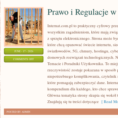
Prawo i Regulacje w 
Internat.com.pl to praktyczny cyfrowy pr
wszystkim zagadnieniom, które mają zwią
z sprzętu elektronicznego. Strona może b
które chcą opanować świecie internetu, s
światłowodów, 5G, chmury, hostingu, cyb
JUNE - 17 - 2026
domowych rozwiązań technologicznych. No
ON
COMMENTS OFF
Temacie i Poradniki Użytkownika. To miej
PRAWO
rzeczywistość zostaje pokazana w sposób 
I
niepotrzebnego komplikowania, czytelnik
REGULACJE
które pomagają zabezpieczyć dane. Intern
W
kompendium dla każdego, kto chce sprawni
INTERNECIE
Główna tematyka strony skupia się wokół 
Znajdują się tu treści dotyczące
[ Read Mo
POSTED BY ADMIN