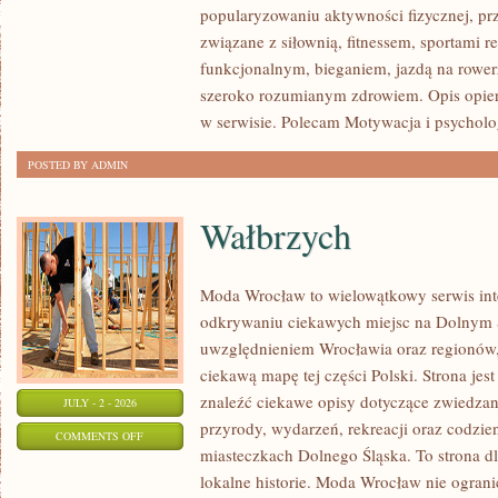
popularyzowaniu aktywności fizycznej, pr
I
związane z siłownią, fitnessem, sportami r
AKCESORIA
funkcjonalnym, bieganiem, jazdą na rowerz
szeroko rozumianym zdrowiem. Opis opier
w serwisie. Polecam Motywacja i psycholog
POSTED BY ADMIN
Wałbrzych
Moda Wrocław to wielowątkowy serwis in
odkrywaniu ciekawych miejsc na Dolnym 
uwzględnieniem Wrocławia oraz regionów,
ciekawą mapę tej części Polski. Strona je
znaleźć ciekawe opisy dotyczące zwiedzania,
JULY - 2 - 2026
przyrody, wydarzeń, rekreacji oraz codzie
ON
COMMENTS OFF
miasteczkach Dolnego Śląska. To strona dl
WAŁBRZYCH
lokalne historie. Moda Wrocław nie ograni