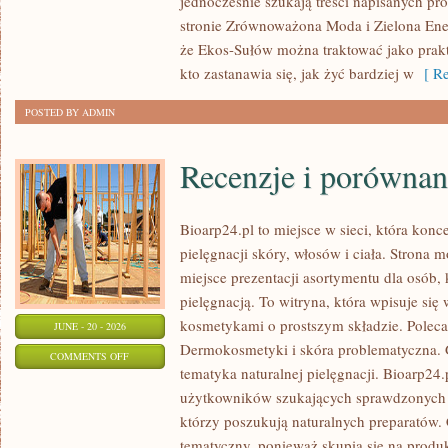
jednocześnie szukają treści napisanych p
DOMU
stronie Zrównoważona Moda i Zielona Ener
że Ekos-Sułów można traktować jako prak
kto zastanawia się, jak żyć bardziej w
[ Re
POSTED BY ADMIN
Recenzje i porównan
Bioarp24.pl to miejsce w sieci, która konc
pielęgnacji skóry, włosów i ciała. Strona 
miejsce prezentacji asortymentu dla osób, 
pielęgnacją. To witryna, która wpisuje się
kosmetykami o prostszym składzie. Polec
JUNE - 20 - 2026
Dermokosmetyki i skóra problematyczna.
ON
COMMENTS OFF
tematyka naturalnej pielęgnacji. Bioarp24
RECENZJE
użytkowników szukających sprawdzonych p
I
którzy poszukują naturalnych preparatów. C
PORÓWNANIA
tematyczny, ponieważ skupia się na produ