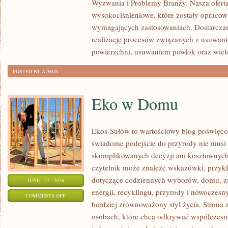
Wyzwania i Problemy Branży. Nasza oferta
ŚWIATA
wysokociśnieniowe, które zostały opracow
wymagających zastosowaniach. Dostarcza
realizację procesów związanych z usuwan
powierzchni, usuwaniem powłok oraz wie
POSTED BY ADMIN
Eko w Domu
Ekos-Sułów to wartościowy blog poświęcon
świadome podejście do przyrody nie musi
skomplikowanych decyzji ani kosztownych
czytelnik może znaleźć wskazówki, przykł
dotyczące codziennych wyborów, domu, z
JUNE - 27 - 2026
energii, recyklingu, przyrody i nowoczes
ON
COMMENTS OFF
bardziej zrównoważony styl życia. Strona 
EKO
osobach, które chcą odkrywać współczesn
W