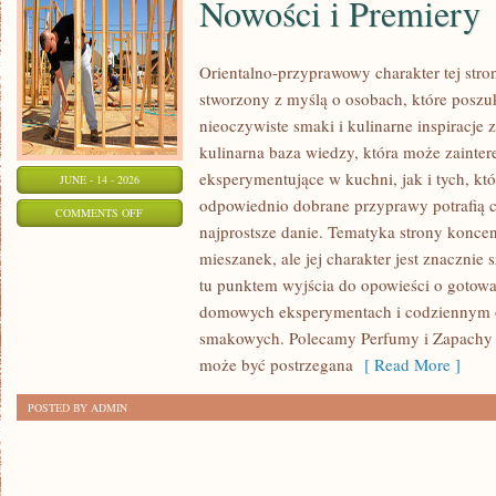
Nowości i Premiery
Orientalno-przyprawowy charakter tej stron
stworzony z myślą o osobach, które poszu
nieoczywiste smaki i kulinarne inspiracje 
kulinarna baza wiedzy, która może zaint
eksperymentujące w kuchni, jak i tych, kt
JUNE - 14 - 2026
odpowiednio dobrane przyprawy potrafią 
ON
COMMENTS OFF
najprostsze danie. Tematyka strony konce
NOWOŚCI
mieszanek, ale jej charakter jest znacznie
I
tu punktem wyjścia do opowieści o gotowani
PREMIERY
domowych eksperymentach i codziennym 
smakowych. Polecamy Perfumy i Zapachy i
może być postrzegana
[ Read More ]
POSTED BY ADMIN