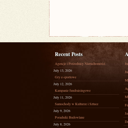
Recent Posts
A
Agencje i Pośrednicy Nieruchomości
Ju
July 13, 2026
Ju
Gry e-sportowe
M
July 12, 2026
Ap
Kampanie fundraisingowe
M
July 11, 2026
Samochody w Kulturze i Sztuce
Fe
July 9, 2026
Ja
Poradniki Budowlane
D
July 8, 2026