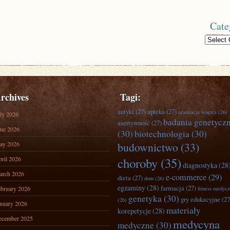
Cate
Categories
rchives
Tagi:
antyki
(27)
apteka
(27)
aranżacja wnętrz
(26)
ly 2026
badania genetycz
asertywność
(27)
ne 2026
(30)
biotechnologia
(30)
ay 2026
budownictwo
(33)
ril 2026
choroby
(35)
diagnostyka
(28
arch 2026
e-commerce
(29)
dieta
(27)
dom
(26)
egzaminy
(28)
farmacja
(27)
bruary 2026
fitness medyc
genetyka
(30)
gry edukacyjne
(27
(26)
nuary 2026
materiały
korepetycje
(28)
ecember 2025
medycyna
medyczne
(30)