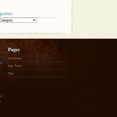
gories
Pages
Archiwum
ne
Spis Treści
Tagi
)
zny
)