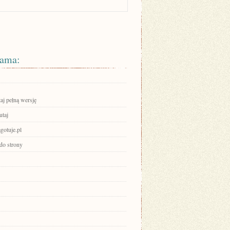
ama:
aj pełną wersję
utaj
agotuje.pl
 do strony