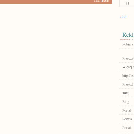
CONTINUE
31
« Jul
Rekl
Pobierz
Przeczyt
Więcej t
http://iz
Przejdź
Tutaj
Blog
Portal
Serwis
Portal