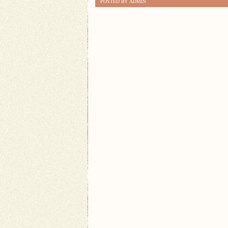
POSTED BY ADMIN
SPOKÓJ
KONTRA
MIEJSKI
ZGIEŁK:
GDZIE
WARTO
MIESZKAĆ?