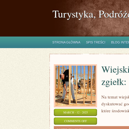
Turystyka, Podróż
STRONA GŁÓWNA
SPIS TREŚCI
BLOG INT
Wiejski
zgiełk:
Na temat wiejs
dyskutować go
które środowis
MARCH - 12 - 2025
ON
COMMENTS OFF
WIEJSKIE