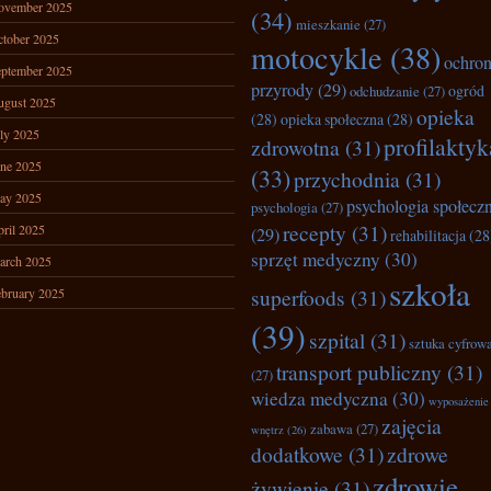
ovember 2025
(34)
mieszkanie
(27)
tober 2025
motocykle
(38)
ochro
ptember 2025
przyrody
(29)
ogród
odchudzanie
(27)
ugust 2025
opieka
(28)
opieka społeczna
(28)
ly 2025
profilaktyk
zdrowotna
(31)
ne 2025
(33)
przychodnia
(31)
ay 2025
psychologia społecz
psychologia
(27)
recepty
(31)
ril 2025
(29)
rehabilitacja
(28
sprzęt medyczny
(30)
arch 2025
szkoła
superfoods
(31)
bruary 2025
(39)
szpital
(31)
sztuka cyfrow
transport publiczny
(31)
(27)
wiedza medyczna
(30)
wyposażenie
zajęcia
zabawa
(27)
wnętrz
(26)
dodatkowe
(31)
zdrowe
zdrowie
żywienie
(31)