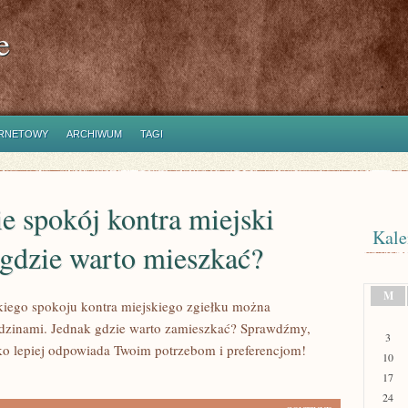
e
ERNETOWY
ARCHIWUM
TAGI
e spokój kontra miejski
Kale
 gdzie warto mieszkać?
M
kiego spokoju kontra miejskiego zgiełku można
dzinami. Jednak gdzie warto zamieszkać? Sprawdźmy,
3
ko lepiej odpowiada Twoim potrzebom i preferencjom!
10
17
24