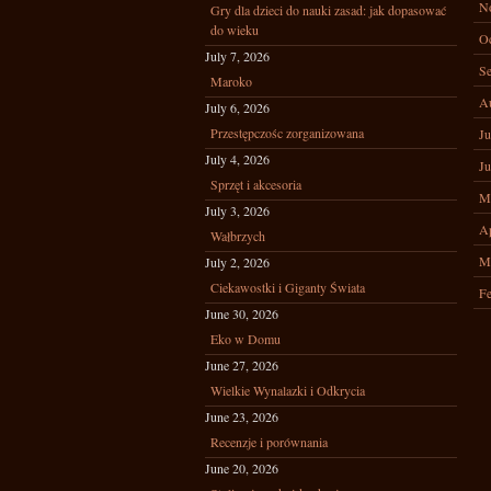
N
Gry dla dzieci do nauki zasad: jak dopasować
do wieku
Oc
July 7, 2026
Se
Maroko
A
July 6, 2026
Przestępczośc zorganizowana
Ju
July 4, 2026
Ju
Sprzęt i akcesoria
M
July 3, 2026
Ap
Wałbrzych
M
July 2, 2026
Ciekawostki i Giganty Świata
Fe
June 30, 2026
Eko w Domu
June 27, 2026
Wielkie Wynalazki i Odkrycia
June 23, 2026
Recenzje i porównania
June 20, 2026