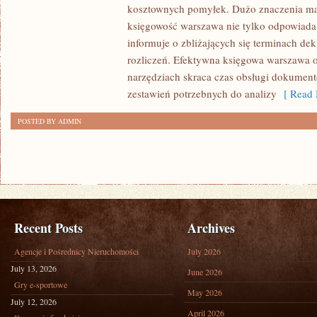
TECHNOLOGIE
kosztownych pomyłek. Dużo znaczenia ma 
STOSOWANE
księgowość warszawa nie tylko odpowiada 
W
informuje o zbliżających się terminach dek
BIURACH
rozliczeń. Efektywna księgowa warszawa 
KSIĘGOWYCH
narzędziach skraca czas obsługi dokument
zestawień potrzebnych do analizy
[ Read 
POSTED BY ADMIN
Recent Posts
Archives
Agencje i Pośrednicy Nieruchomości
July 2026
July 13, 2026
June 2026
Gry e-sportowe
May 2026
July 12, 2026
April 2026