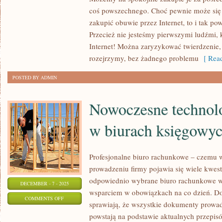
CO
coś powszechnego. Choć pewnie może się w
ZROBIĆ,
zakupić obuwie przez Internet, to i tak po
ABY
Przecież nie jesteśmy pierwszymi ludźmi, 
KUPIĆ
Internet! Można zaryzykować twierdzenie, 
SPORO
rozejrzymy, bez żadnego problemu
[ Read
TAŃSZE
POSTED BY ADMIN
BUTY
SPORTOWE?
Nowoczesne technol
w biurach księgowy
Profesjonalne biuro rachunkowe – czemu w
prowadzeniu firmy pojawia się wiele kwest
odpowiednio wybrane biuro rachunkowe wa
DECEMBER - 7 - 2025
wsparciem w obowiązkach na co dzień. Do
ON
COMMENTS OFF
sprawiają, że wszystkie dokumenty prowadz
NOWOCZESNE
powstają na podstawie aktualnych przepisó