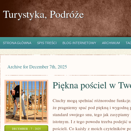
Turystyka, Podróże
STRONA GŁÓWNA
SPIS TREŚCI
BLOG INTERNETOWY
ARCHIWUM
TA
Archive for December 7th, 2025
Piękna pościel w Two
Ciuchy mogą spełniać różnorodne funkcje
że pragniemy spać pod piękną i wygodną p
standard swojego snu, tego jak zasypiamy 
istotnym. I z tego powodu trzeba podejść 
pościeli. Co każdy z moich czytelników p
DECEMBER - 7 - 2025