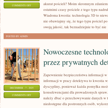
akurat pościeli? Moim skromnym zdaniem 
ON
COMMENTS OFF
ostatnimi czasy pościele z tego typu nadr
PIĘKNA
Wiadoma kwestia: technologia 3D to niewąt
POŚCIEL
nie obawiajmy się, że tego typu pościel po
W
swoją jakość, tak beznadziejnie to być nie
TWOJEJ
SYPIALNI
POSTED BY ADMIN
Nowoczesne technol
przez prywatnych d
Zapewnienie bezpieczeństwa informacji w
informacji w pracy detektywa to kwestia 
dyscypliny, ponieważ każda pomyłka mo
DECEMBER - 7 - 2025
konsekwencjami dla prowadzonych spraw.
ON
COMMENTS OFF
należy dbać o przechowywanie danych w t
NOWOCZESNE
niedostępne dla postronnych osób, wykorzy
TECHNOLOGIE