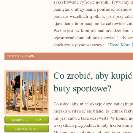
zaszyfrowane cyfrowe nośniki. Prywatny 
STOSOWANE
pamiętać o utrzymaniu poufności rozmów
PRZEZ
podczas wszelkich spotkań, jak i przy zda
PRYWATNYCH
ujawnienie informacji może całkowicie zn
DETEKTYWÓW
Ważna jest też kontrola nad urządzeniami 
rejestrować dane lub pozostawiać ślady uży
detektywistyczne warszawa
[ Read More 
POSTED BY ADMIN
Co zrobić, aby kupić
buty sportowe?
Co robić, aby mieć okazję dużo taniej ku
niejako wydawać się błahe, to jednak fakty
nie jest znowu taka oczywista. W końcu n
DECEMBER - 7 - 2025
wszystkich przypadkach buty trzeba konie
ON
COMMENTS OFF
Możemy na spokojnie zakupić je za pośred