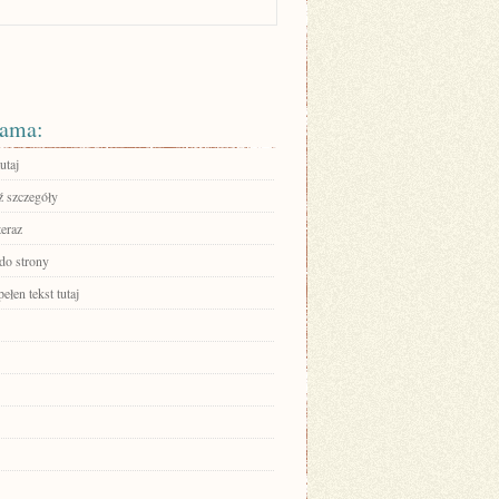
ama:
utaj
 szczegóły
teraz
 do strony
ełen tekst tutaj