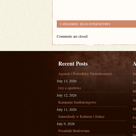
CATEGORIES:
BLOG INTERNETOWY
Comments are closed.
Recent Posts
A
Agencje i Pośrednicy Nieruchomości
Ju
July 13, 2026
Ju
Gry e-sportowe
M
July 12, 2026
Ap
Kampanie fundraisingowe
M
July 11, 2026
Samochody w Kulturze i Sztuce
Fe
July 9, 2026
Ja
Poradniki Budowlane
D