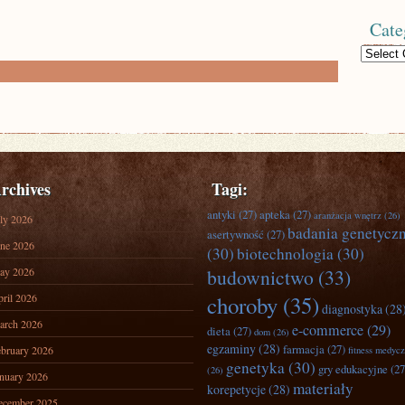
Cate
Categories
rchives
Tagi:
antyki
(27)
apteka
(27)
aranżacja wnętrz
(26)
ly 2026
badania genetycz
asertywność
(27)
ne 2026
(30)
biotechnologia
(30)
ay 2026
budownictwo
(33)
ril 2026
choroby
(35)
diagnostyka
(28
arch 2026
e-commerce
(29)
dieta
(27)
dom
(26)
egzaminy
(28)
farmacja
(27)
bruary 2026
fitness medyc
genetyka
(30)
gry edukacyjne
(27
(26)
nuary 2026
materiały
korepetycje
(28)
ecember 2025