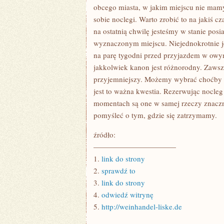
TO
obcego miasta, w jakim miejscu nie mam
GLOBALNE
sobie noclegi. Warto zrobić to na jakiś 
na ostatnią chwilę jesteśmy w stanie pos
wyznaczonym miejscu. Niejednokrotnie je
na parę tygodni przed przyjazdem w ow
jakkolwiek kanon jest różnorodny. Zaws
przyjemniejszy. Możemy wybrać choćby to
jest to ważna kwestia. Rezerwując nocleg
momentach są one w samej rzeczy znaczn
pomyśleć o tym, gdzie się zatrzymamy.
źródło:
———————————
1.
link do strony
2.
sprawdź to
3.
link do strony
4.
odwiedź witrynę
5.
http://weinhandel-liske.de