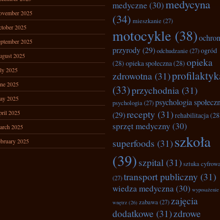
medycyna
medyczne
(30)
ovember 2025
(34)
mieszkanie
(27)
tober 2025
motocykle
(38)
ochro
ptember 2025
przyrody
(29)
ogród
odchudzanie
(27)
ugust 2025
opieka
(28)
opieka społeczna
(28)
ly 2025
profilaktyk
zdrowotna
(31)
ne 2025
(33)
przychodnia
(31)
ay 2025
psychologia społecz
psychologia
(27)
recepty
(31)
ril 2025
(29)
rehabilitacja
(28
sprzęt medyczny
(30)
arch 2025
szkoła
superfoods
(31)
bruary 2025
(39)
szpital
(31)
sztuka cyfrow
transport publiczny
(31)
(27)
wiedza medyczna
(30)
wyposażenie
zajęcia
zabawa
(27)
wnętrz
(26)
dodatkowe
(31)
zdrowe