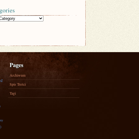
gories
Pages
Archiwum
ne
Spis Treści
Tagi
)
zny
)