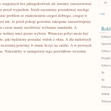
31
y znajomych bez jakiegokolwiek ale musimy zarezerwować
czas przed wyjazdem. Jeżeli zaczniemy poszukiwać noclegi
« Jul
iadać problem ze znalezieniem czegoś dobrego, czegoś w
st tak, że jeżeli pokoje gościnne zakopane zarezerwujemy
ym czasie mamy możliwość wybrania standardu. A
Rekl
ze wolimy mieć prawo wyboru. Wtenczas pobyt może być
Kliknij t
, jaki będziemy posiadać widok z okna. A dla niektórych
Sprawdź
 wcześniej jesteśmy w stanie liczyć na zniżki. A w pewnych
e. Należałoby w następstwie tego prawidłowo wcześnie
Zobacz 
Przejdź
Zobacz p
Tu
Tu
Witryna
WWW
Witryna