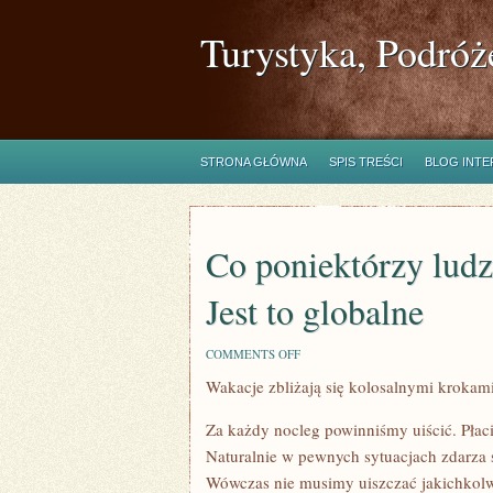
Turystyka, Podróż
STRONA GŁÓWNA
SPIS TREŚCI
BLOG INT
Co poniektórzy ludz
Jest to globalne
ON
COMMENTS OFF
CO
Wakacje zbliżają się kolosalnymi krokam
PONIEKTÓRZY
LUDZIE
ZATRZYMUJĄ
Za każdy nocleg powinniśmy uiścić. Płac
SIĘ
W
Naturalnie w pewnych sytuacjach zdarza 
HOTELACH.
Wówczas nie musimy uiszczać jakichkolw
JEST