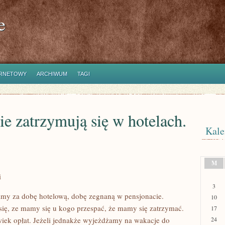
e
ERNETOWY
ARCHIWUM
TAGI
ie zatrzymują się w hotelach.
Kale
M
i
3
imy za dobę hotelową, dobę zegnaną w pensjonacie.
10
się, ze mamy się u kogo przespać, że mamy się zatrzymać.
17
iek opłat. Jeżeli jednakże wyjeżdżamy na wakacje do
24