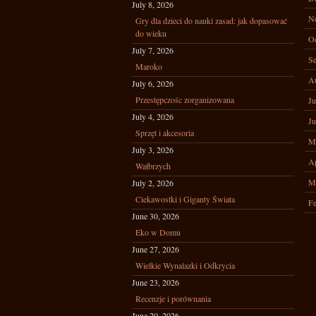
July 8, 2026
N
Gry dla dzieci do nauki zasad: jak dopasować
do wieku
Oc
July 7, 2026
Se
Maroko
A
July 6, 2026
Przestępczośc zorganizowana
Ju
July 4, 2026
Ju
Sprzęt i akcesoria
M
July 3, 2026
Ap
Wałbrzych
M
July 2, 2026
Ciekawostki i Giganty Świata
Fe
June 30, 2026
Eko w Domu
June 27, 2026
Wielkie Wynalazki i Odkrycia
June 23, 2026
Recenzje i porównania
June 20, 2026