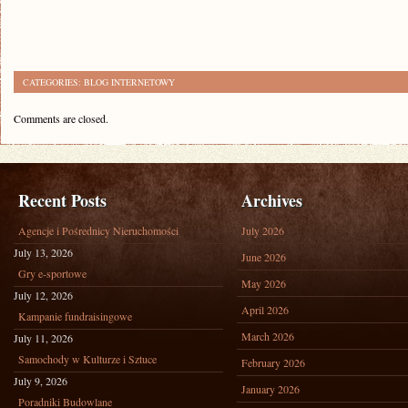
CATEGORIES:
BLOG INTERNETOWY
Comments are closed.
Recent Posts
Archives
Agencje i Pośrednicy Nieruchomości
July 2026
July 13, 2026
June 2026
Gry e-sportowe
May 2026
July 12, 2026
April 2026
Kampanie fundraisingowe
March 2026
July 11, 2026
Samochody w Kulturze i Sztuce
February 2026
July 9, 2026
January 2026
Poradniki Budowlane