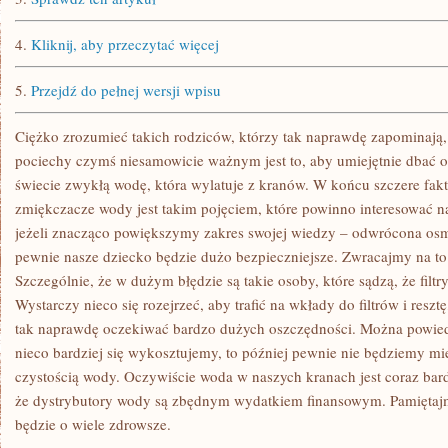
4.
Kliknij, aby przeczytać więcej
5.
Przejdź do pełnej wersji wpisu
Ciężko zrozumieć takich rodziców, którzy tak naprawdę zapominają,
pociechy czymś niesamowicie ważnym jest to, aby umiejętnie dbać
świecie zwykłą wodę, która wylatuje z kranów. W końcu szczere fakt
zmiękczacze wody jest takim pojęciem, które powinno interesować n
jeżeli znacząco powiększymy zakres swojej wiedzy – odwrócona os
pewnie nasze dziecko będzie dużo bezpieczniejsze. Zwracajmy na t
Szczególnie, że w dużym błędzie są takie osoby, które sądzą, że fil
Wystarczy nieco się rozejrzeć, aby trafić na wkłady do filtrów i reszt
tak naprawdę oczekiwać bardzo dużych oszczędności. Można powied
nieco bardziej się wykosztujemy, to później pewnie nie będziemy m
czystością wody. Oczywiście woda w naszych kranach jest coraz bardz
że dystrybutory wody są zbędnym wydatkiem finansowym. Pamiętajm
będzie o wiele zdrowsze.