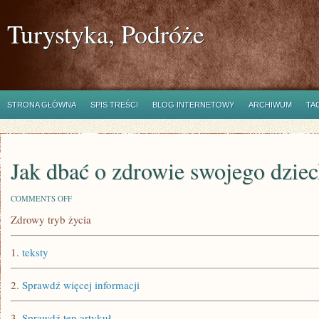
Turystyka, Podróże
STRONA GŁÓWNA
SPIS TREŚCI
BLOG INTERNETOWY
ARCHIWUM
TA
Jak dbać o zdrowie swojego dzie
ON
COMMENTS OFF
JAK
Zdrowy tryb życia
DBAĆ
O
ZDROWIE
1.
teksty
SWOJEGO
DZIECKA?
2.
Sprawdź więcej informacji
3.
Sprawdź ten artykuł