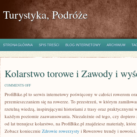
Turystyka, Podróże
STRONA GŁÓWNA
SPIS TREŚCI
BLOG INTERNETOWY
ARCHIWUM
TA
Kolarstwo torowe i Zawody i wyś
ON
COMMENTS OFF
KOLARSTWO
ProfiBike.pl to serwis internetowy poświęcony w całości rowerom or
TOROWE
I
przemieszczaniem się na rowerze. To przestrzeń, w którym zamiłowan
ZAWODY
I
rzetelną wiedzą, inspirującymi historiami z trasy oraz praktycznym
WYŚCIGI
każdym poziomie zaawansowania. Niezależnie od tego, czy dopiero 
ROWEROWE
od lat trenujesz kolarstwo, na ProfiBike.pl znajdziesz materiały, któr
Zobacz koniecznie
Zdrowie rowerzysty
i Rowerowe trendy i nowości. 