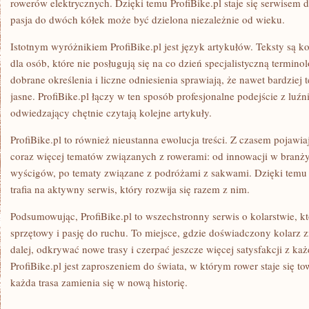
rowerów elektrycznych. Dzięki temu ProfiBike.pl staje się serwisem 
pasja do dwóch kółek może być dzielona niezależnie od wieku.
Istotnym wyróżnikiem ProfiBike.pl jest język artykułów. Teksty są ko
dla osób, które nie posługują się na co dzień specjalistyczną termin
dobrane określenia i liczne odniesienia sprawiają, że nawet bardziej 
jasne. ProfiBike.pl łączy w ten sposób profesjonalne podejście z luźn
odwiedzający chętnie czytają kolejne artykuły.
ProfiBike.pl to również nieustanna ewolucja treści. Z czasem pojawia
coraz więcej tematów związanych z rowerami: od innowacji w branż
wyścigów, po tematy związane z podróżami z sakwami. Dzięki temu
trafia na aktywny serwis, który rozwija się razem z nim.
Podsumowując, ProfiBike.pl to wszechstronny serwis o kolarstwie, k
sprzętowy i pasję do ruchu. To miejsce, gdzie doświadczony kolarz z
dalej, odkrywać nowe trasy i czerpać jeszcze więcej satysfakcji z ka
ProfiBike.pl jest zaproszeniem do świata, w którym rower staje się t
każda trasa zamienia się w nową historię.