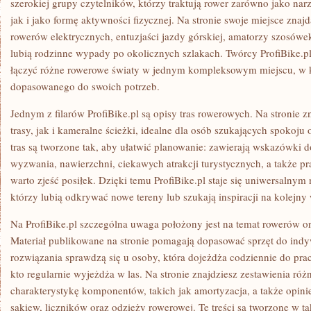
szerokiej grupy czytelników, którzy traktują rower zarówno jako nar
jak i jako formę aktywności fizycznej. Na stronie swoje miejsce znaj
rowerów elektrycznych, entuzjaści jazdy górskiej, amatorzy szosówek
lubią rodzinne wypady po okolicznych szlakach. Twórcy ProfiBike.pl
łączyć różne rowerowe światy w jednym kompleksowym miejscu, w 
dopasowanego do swoich potrzeb.
Jednym z filarów ProfiBike.pl są opisy tras rowerowych. Na stronie 
trasy, jak i kameralne ścieżki, idealne dla osób szukających spokoju 
tras są tworzone tak, aby ułatwić planowanie: zawierają wskazówki do
wyzwania, nawierzchni, ciekawych atrakcji turystycznych, a także p
warto zjeść posiłek. Dzięki temu ProfiBike.pl staje się uniwersalnym
którzy lubią odkrywać nowe tereny lub szukają inspiracji na kolejny
Na ProfiBike.pl szczególna uwaga położony jest na temat rowerów 
Materiał publikowane na stronie pomagają dopasować sprzęt do indy
rozwiązania sprawdzą się u osoby, która dojeżdża codziennie do prac
kto regularnie wyjeżdża w las. Na stronie znajdziesz zestawienia ró
charakterystykę komponentów, takich jak amortyzacja, a także opinie
sakiew, liczników oraz odzieży rowerowej. Te treści są tworzone w 