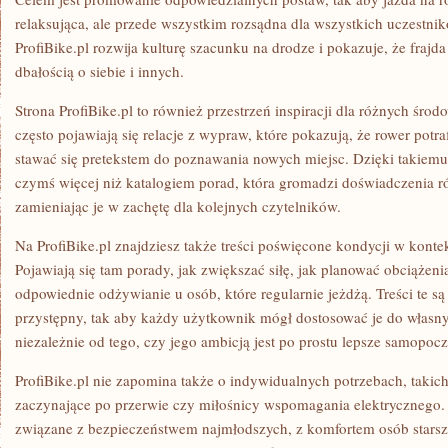
relaksująca, ale przede wszystkim rozsądna dla wszystkich uczestni
ProfiBike.pl rozwija kulturę szacunku na drodze i pokazuje, że frajd
dbałością o siebie i innych.
Strona ProfiBike.pl to również przestrzeń inspiracji dla różnych śro
często pojawiają się relacje z wypraw, które pokazują, że rower potr
stawać się pretekstem do poznawania nowych miejsc. Dzięki takiemu p
czymś więcej niż katalogiem porad, która gromadzi doświadczenia r
zamieniając je w zachętę dla kolejnych czytelników.
Na ProfiBike.pl znajdziesz także treści poświęcone kondycji w konte
Pojawiają się tam porady, jak zwiększać siłę, jak planować obciążenia
odpowiednie odżywianie u osób, które regularnie jeżdżą. Treści te 
przystępny, tak aby każdy użytkownik mógł dostosować je do własny
niezależnie od tego, czy jego ambicją jest po prostu lepsze samopocz
ProfiBike.pl nie zapomina także o indywidualnych potrzebach, takich
zaczynające po przerwie czy miłośnicy wspomagania elektrycznego. N
związane z bezpieczeństwem najmłodszych, z komfortem osób starszy