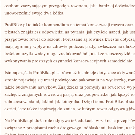
osobom zaczynającym przygodę z rowerem, jak i bardziej doświadcz
unowocześnić swoje dwa kółka.
ProfiBike.pl to także kompendium na temat konserwacji roweru oraz
tekstach znajdziesz odpowiedzi na pytania, jak czyścić napęd, jak us
przygotować rower do sezonu. Poruszane są również kwestie dotycząc
mają ogromny wpływ na zdrowie podczas jazdy, zwłaszcza na dłuższ
treściom użytkownicy mogą zredukować ból, a także zaoszczędzić na 
wykonywania prostszych czynności konserwacyjnych samodzielnie.
Istotną częścią ProfiBike.pl są również inspiracje dotyczące aktyw
stronie pojawiają się treści poświęcone pakowaniu na wycieczkę, ro
także budowaniu nawyków. Znajdziesz tu pomysły na rowerowe wypad
zachęcić znajomych rowerową pasją, oraz podpowiedzi, jak łączyć r
zainteresowaniami, takimi jak fotografia. Dzięki temu ProfiBike.pl sta
części, lecz także inspiracją do zmian, w którym rower odgrywa głó
Na ProfiBike.pl dużą rolę odgrywa też edukacja w zakresie przepisó
związane z przepisami ruchu drogowego, odblaskami, kaskiem, a ta
Celem jest promowanie odpowiedzialnych postaw, tak aby jazda na ro