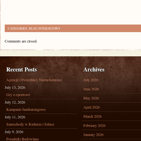
CATEGORIES:
BLOG INTERNETOWY
Comments are closed.
Recent Posts
Archives
Agencje i Pośrednicy Nieruchomości
July 2026
July 13, 2026
June 2026
Gry e-sportowe
May 2026
July 12, 2026
April 2026
Kampanie fundraisingowe
March 2026
July 11, 2026
Samochody w Kulturze i Sztuce
February 2026
July 9, 2026
January 2026
Poradniki Budowlane