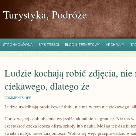
Turystyka, Podróże
STRONA GŁÓWNA
SPIS TREŚCI
BLOG INTERNETOWY
ARCHIWUM
TA
Ludzie kochają robić zdjęcia, ni
ciekawego, dlatego że
ON
COMMENTS OFF
LUDZIE
Ludzie uwielbiają produkować fotki, nie ma w tym nic ciekawego, a
KOCHAJĄ
ROBIĆ
ZDJĘCIA,
Coraz więcej osób obecnie wyjeżdża aktualnie za granicę. Nie ma w 
NIE
MA
częstokroć czeka lepsza oferta szkoły lub nauki. Można też dzięki 
W
świata i nabyć nowe znajomości. Wolno się więc przeprowadzić w sa
TYM