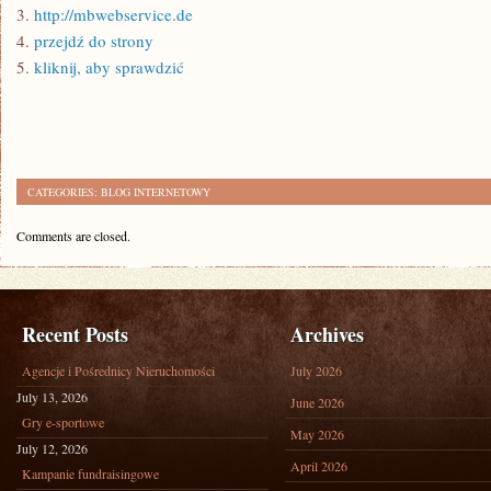
3.
http://mbwebservice.de
4.
przejdź do strony
5.
kliknij, aby sprawdzić
CATEGORIES:
BLOG INTERNETOWY
Comments are closed.
Recent Posts
Archives
Agencje i Pośrednicy Nieruchomości
July 2026
July 13, 2026
June 2026
Gry e-sportowe
May 2026
July 12, 2026
April 2026
Kampanie fundraisingowe