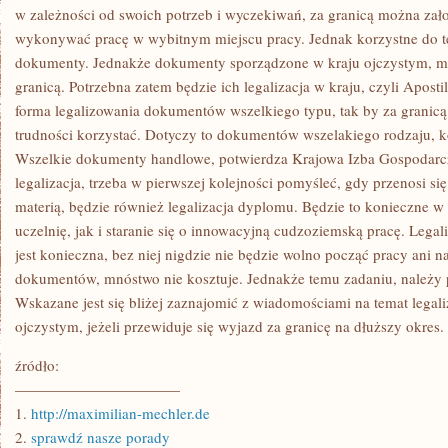
NIC
w zależności od swoich potrzeb i wyczekiwań, za granicą można zało
CIEKAWEGO,
wykonywać pracę w wybitnym miejscu pracy. Jednak korzystne do 
DLATEGO
ŻE
dokumenty. Jednakże dokumenty sporządzone w kraju ojczystym, mo
granicą. Potrzebna zatem będzie ich legalizacja w kraju, czyli Apost
forma legalizowania dokumentów wszelkiego typu, tak by za granicą
trudności korzystać. Dotyczy to dokumentów wszelakiego rodzaju, k
Wszelkie dokumenty handlowe, potwierdza Krajowa Izba Gospodarcz
legalizacja, trzeba w pierwszej kolejności pomyśleć, gdy przenosi się
materią, będzie również legalizacja dyplomu. Będzie to konieczne w s
uczelnię, jak i staranie się o innowacyjną cudzoziemską pracę. Lega
jest konieczna, bez niej nigdzie nie będzie wolno począć pracy ani n
dokumentów, mnóstwo nie kosztuje. Jednakże temu zadaniu, należy p
Wskazane jest się bliżej zaznajomić z wiadomościami na temat legal
ojczystym, jeżeli przewiduje się wyjazd za granicę na dłuższy okres.
źródło:
———————————
1.
http://maximilian-mechler.de
2.
sprawdź nasze porady