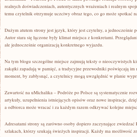
realnych doświadczeniach, autentycznych wrażeniach i realnym spojr
temu czytelnik otrzymuje uczciwy obraz tego, co go może spotkać na 
Dużym atutem strony jest język, który jest czytelny, a jednocześnie 
Autor stara się łączone były klimat miejsca z konkretami. Przeglądan
ale jednocześnie organizacją konkretnego wyjazdu.
Na tym blogu szczególne miejsce zajmują teksty o nieoczywistych ki
zakątki zapadają w pamięć, a tradycyjne przewodniki poświęcają im 
moment, by zabłysnąć, a czytelnicy mogą uwzględnić w planie wypra
Zawartość na uMichalika – Podróże po Polsce są systematycznie rozw
artykuły, uzupełnienia istniejących opisów oraz nowe inspiracje, dzi
a odbiorca może wracać i za każdym razem odkrywać kolejne miejsc
Adresatami strony są zarówno osoby dopiero zaczynające zwiedzać Po
szlakach, którzy szukają świeżych inspiracji. Każdy ma możliwość z