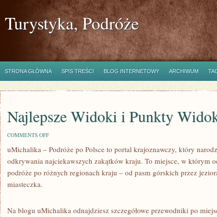
Turystyka, Podróże
STRONA GŁÓWNA
SPIS TREŚCI
BLOG INTERNETOWY
ARCHIWUM
TA
Najlepsze Widoki i Punkty Wido
ON
COMMENTS OFF
NAJLEPSZE
uMichalika – Podróże po Polsce to portal krajoznawczy, który narodz
WIDOKI
I
odkrywania najciekawszych zakątków kraju. To miejsce, w którym o
PUNKTY
WIDOKOWE
podróże po różnych regionach kraju – od pasm górskich przez jezior
miasteczka.
Na blogu uMichalika odnajdziesz szczegółowe przewodniki po miejsc