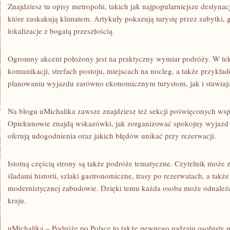
Znajdziesz tu opisy metropolii, takich jak najpopularniejsze destynacj
które zaskakują klimatem. Artykuły pokazują turystę przez zabytki, ga
lokalizacje z bogatą przeszłością.
Ogromny akcent położony jest na praktyczny wymiar podróży. W teks
komunikacji, strefach postoju, miejscach na nocleg, a także przykł
planowaniu wyjazdu zarówno ekonomicznym turystom, jak i stawiaj
Na blogu uMichalika zawsze znajdziesz też sekcji poświęconych w
Opiekunowie znajdą wskazówki, jak zorganizować spokojny wyjazd z 
oferują udogodnienia oraz jakich błędów unikać przy rezerwacji.
Istotną częścią strony są także podróże tematyczne. Czytelnik może
śladami historii, szlaki gastronomiczne, trasy po rezerwatach, a takż
modernistycznej zabudowie. Dzięki temu każda osoba może odnaleź
kraju.
uMichalika – Podróże po Polsce to także pewnego rodzaju osobisty 