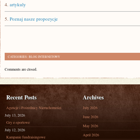
4.
artykuly
5.
Poznaj nasze propozycje
CATEGORIES:
BLOG INTERNETOWY
Comments are closed.
Recent Posts
Archives
Agencje i Pośrednicy Nieruchomości
July 2026
July 13, 2026
June 2026
Gry e-sportowe
May 2026
July 12, 2026
April 2026
Kampanie fundraisingowe