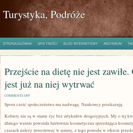
Turystyka, Podróże
STRONA GŁÓWNA
SPIS TREŚCI
BLOG INTERNETOWY
ARCHIWUM
TA
Przejście na dietę nie jest zawiłe.
jest już na niej wytrwać
ON
COMMENTS OFF
PRZEJŚCIE
Spora cześć społeczeństwa ma nadwagę. Naukowcy przekazują
NA
DIETĘ
NIE
Kobiety nie są w stanie żyć bez artykułów drogeryjnych. My o tej kw
JEST
ZAWIŁE.
dlatego waśnie powstała hurtownia kosmetyczna sprzedająca kosmety
O
czasach należy inwestować w naturę, z tego powodu w ofercie prze
DUŻO