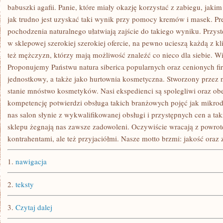
TRUDNIEJ
babuszki agafii. Panie, które miały okazję korzystać z zabiegu, jaki
JEST
jak trudno jest uzyskać taki wynik przy pomocy kremów i masek. P
JUŻ
NA
pochodzenia naturalnego ułatwiają zajście do takiego wyniku. Przys
NIEJ
WYTRWAĆ
w sklepowej szerokiej szerokiej ofercie, na pewno ucieszą każdą z k
też mężczyzn, którzy mają możliwość znaleźć co nieco dla siebie. 
Proponujemy Państwu natura siberica popularnych oraz cenionych f
jednostkowy, a także jako hurtownia kosmetyczna. Stworzony przez 
stanie mnóstwo kosmetyków. Nasi ekspedienci są spolegliwi oraz ob
kompetencję potwierdzi obsługa takich branżowych pojęć jak mikro
nas salon słynie z wykwalifikowanej obsługi i przystępnych cen a ta
sklepu żegnają nas zawsze zadowoleni. Oczywiście wracają z powrote
kontrahentami, ale też przyjaciółmi. Nasze motto brzmi: jakość oraz
1.
nawigacja
2.
teksty
3.
Czytaj dalej