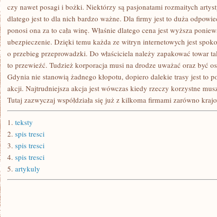
JAKŻE
czy nawet posagi i bożki. Niektórzy są pasjonatami rozmaitych artys
dlatego jest to dla nich bardzo ważne. Dla firmy jest to duża odpowie
ponosi ona za to cała winę. Właśnie dlatego cena jest wyższa ponie
ubezpieczenie. Dzięki temu każda ze witryn internetowych jest spoko
o przebieg przeprowadzki. Do właściciela należy zapakować towar 
to przewieźć. Tudzież korporacja musi na drodze uważać oraz być o
Gdynia nie stanowią żadnego kłopotu, dopiero dalekie trasy jest to p
akcji. Najtrudniejsza akcja jest wówczas kiedy rzeczy korzystne mus
Tutaj zazwyczaj współdziała się już z kilkoma firmami zarówno kraj
1.
teksty
2.
spis tresci
3.
spis tresci
4.
spis tresci
5.
artykuly