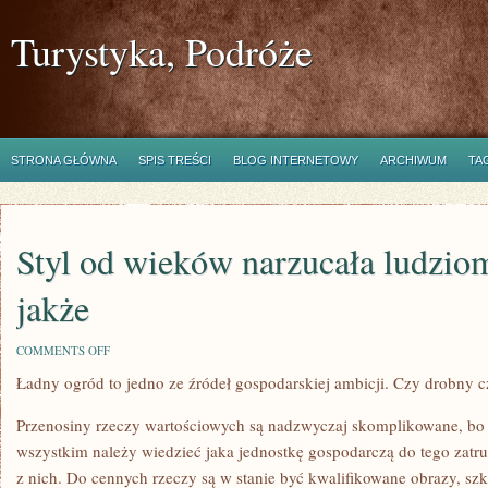
Turystyka, Podróże
STRONA GŁÓWNA
SPIS TREŚCI
BLOG INTERNETOWY
ARCHIWUM
TA
Styl od wieków narzucała ludziom
jakże
ON
COMMENTS OFF
STYL
Ładny ogród to jedno ze źródeł gospodarskiej ambicji. Czy drobny 
OD
WIEKÓW
NARZUCAŁA
Przenosiny rzeczy wartościowych są nadzwyczaj skomplikowane, bo s
LUDZIOM
CO,
wszystkim należy wiedzieć jaka jednostkę gospodarczą do tego zatru
GDZIE
z nich. Do cennych rzeczy są w stanie być kwalifikowane obrazy, szk
I