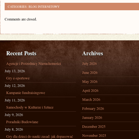
CATEGORIES:
BLOG INTERNETOWY
Comments are closed.
Recent Posts
Archives
Agencje i Pośrednicy Nieruchomości
July 2026
July 13, 2026
June 2026
Gry e-sportowe
May 2026
July 12, 2026
April 2026
Kampanie fundraisingowe
March 2026
July 11, 2026
Samochody w Kulturze i Sztuce
February 2026
July 9, 2026
January 2026
Poradniki Budowlane
December 2025
July 8, 2026
November 2025
Gry dla dzieci do nauki zasad: jak dopasować