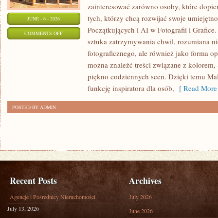
zainteresować zarówno osoby, które dopiero
tych, którzy chcą rozwijać swoje umiejętno
JUNE - 6 - 2026
Początkujących i AI w Fotografii i Grafic
ON
COMMENTS OFF
sztuka zatrzymywania chwil, rozumiana nie
TECHNIKI
fotograficznego, ale również jako forma op
FOTOGRAFICZNE
można znaleźć treści związane z kolorem,
piękno codziennych scen. Dzięki temu Ma
funkcję inspiratora dla osób,
[ Read More 
POSTED BY ADMIN
Recent Posts
Archives
Agencje i Pośrednicy Nieruchomości
July 2026
July 13, 2026
June 2026