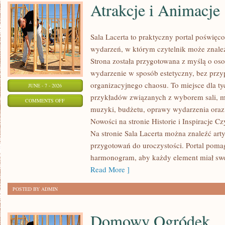
Atrakcje i Animacje
Sala Lacerta to praktyczny portal poświę
wydarzeń, w którym czytelnik może znale
Strona została przygotowana z myślą o oso
wydarzenie w sposób estetyczny, bez przy
organizacyjnego chaosu. To miejsce dla ty
JUNE - 7 - 2026
przykładów związanych z wyborem sali, men
ON
COMMENTS OFF
muzyki, budżetu, oprawy wydarzenia oraz 
ATRAKCJE
Nowości na stronie Historie i Inspiracje Cz
I
Na stronie Sala Lacerta można znaleźć art
ANIMACJE
przygotowań do uroczystości. Portal poma
harmonogram, aby każdy element miał swoj
Read More ]
POSTED BY ADMIN
Domowy Ogródek