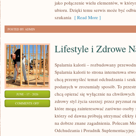
jako połączenie wielu elementów, w którym
KAŻDĄ
ubioru. Dzięki temu serwis może być odbi
OKAZJĘ
szukania
[ Read More ]
POSTED BY ADMIN
Lifestyle i Zdrowe 
Spalarnia kalorii – rozbudowany przewodn
Spalarnia kalorii to strona internetowa st
chcą przemyśleć temat odchudzania i szuk
podanych w zrozumiały sposób. To przestrz
chcą opierać się wyłącznie na chwilowych 
JUNE - 17 - 2026
zdrowy styl życia szerzej: przez pryzmat r
ON
COMMENTS OFF
które mogą zainteresować zarówno osoby sz
LIFESTYLE
którzy od dawna próbują utrzymać efekty i
I
na dobrze znane zagadnienia. Polecam Mo
ZDROWE
Odchudzania i Poradnik Suplementacyjny. 
NAWYKI