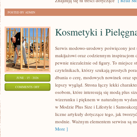
Znajdują się tu treści dotyczące
[ Read Mo
POSTED BY ADMIN
Kosmetyki i Pielęgn
Serwis modowo-urodowy poświęcony jest s
makijażowi oraz codziennym inspiracjom d
pewnie niezależnie od figury. To miejsce 
czytelnikach, którzy szukają prostych por
dbania o cerę, modowych nowinek oraz s
JUNE - 15 - 2026
lepszy wygląd. Strona łączy lekki charakte
ON
COMMENTS OFF
osobom, które interesują się modą plus 
KOSMETYKI
wizerunku i pięknem w naturalnym wydan
I
w Modzie Plus Size i Lifestyle i Samoakce
PIELĘGNACJA
liczne artykuły dotyczące tego, jak tworzy
modnie. Ważnym elementem serwisu są 
More ]