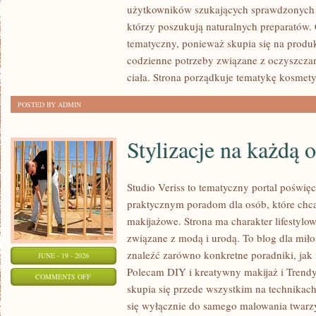
użytkowników szukających sprawdzonych p
I
którzy poszukują naturalnych preparatów. C
PORÓWNANIA
tematyczny, ponieważ skupia się na produ
codzienne potrzeby związane z oczyszcza
ciała. Strona porządkuje tematykę kosmety
POSTED BY ADMIN
Stylizacje na każdą 
Studio Veriss to tematyczny portal poświęc
praktycznym poradom dla osób, które chcą
makijażowe. Strona ma charakter lifestylow
związane z modą i urodą. To blog dla mił
znaleźć zarówno konkretne poradniki, jak i 
JUNE - 19 - 2026
Polecam DIY i kreatywny makijaż i Trendy
ON
COMMENTS OFF
skupia się przede wszystkim na technikach
STYLIZACJE
się wyłącznie do samego malowania twarzy
NA