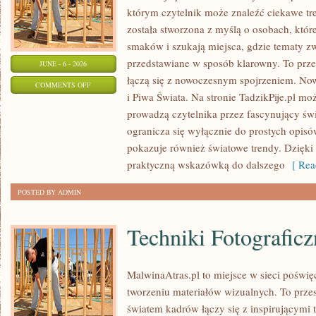
którym czytelnik może znaleźć ciekawe tre
została stworzona z myślą o osobach, któ
smaków i szukają miejsca, gdzie tematy z
przedstawiane w sposób klarowny. To prze
JUNE - 6 - 2026
łączą się z nowoczesnym spojrzeniem. Now
ON
COMMENTS OFF
i Piwa Świata. Na stronie TadzikPije.pl mo
SZAMPANY
prowadzą czytelnika przez fascynujący świa
I
ogranicza się wyłącznie do prostych opis
WINA
pokazuje również światowe trendy. Dzięki
MUSUJĄCE
praktyczną wskazówką do dalszego
[ Rea
POSTED BY ADMIN
Techniki Fotograficz
MalwinaAtras.pl to miejsce w sieci poświęc
tworzeniu materiałów wizualnych. To przes
światem kadrów łączy się z inspirującymi 