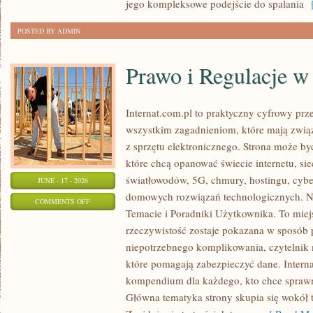
jego kompleksowe podejście do spalania
[
POSTED BY ADMIN
Prawo i Regulacje w 
Internat.com.pl to praktyczny cyfrowy pr
wszystkim zagadnieniom, które mają zwią
z sprzętu elektronicznego. Strona może b
które chcą opanować świecie internetu, s
światłowodów, 5G, chmury, hostingu, cyb
JUNE - 17 - 2026
domowych rozwiązań technologicznych. No
ON
COMMENTS OFF
Temacie i Poradniki Użytkownika. To miej
PRAWO
rzeczywistość zostaje pokazana w sposób 
I
niepotrzebnego komplikowania, czytelnik
REGULACJE
które pomagają zabezpieczyć dane. Intern
W
kompendium dla każdego, kto chce sprawni
INTERNECIE
Główna tematyka strony skupia się wokół 