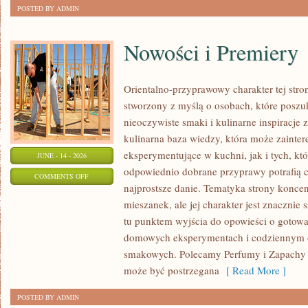
POSTED BY ADMIN
Nowości i Premiery
Orientalno-przyprawowy charakter tej stron
stworzony z myślą o osobach, które poszu
nieoczywiste smaki i kulinarne inspiracje 
kulinarna baza wiedzy, która może zaint
eksperymentujące w kuchni, jak i tych, kt
JUNE - 14 - 2026
odpowiednio dobrane przyprawy potrafią 
ON
COMMENTS OFF
najprostsze danie. Tematyka strony konce
NOWOŚCI
mieszanek, ale jej charakter jest znacznie
I
tu punktem wyjścia do opowieści o gotowani
PREMIERY
domowych eksperymentach i codziennym 
smakowych. Polecamy Perfumy i Zapachy i
może być postrzegana
[ Read More ]
POSTED BY ADMIN