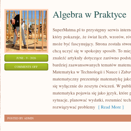
Algebra w Praktyce
SuperMatma.pl to przystępny serwis inte
który pokazuje, że świat liczb, wzorów, r
może być fascynujący. Strona została stwo
chcą uczyć się w spokojny sposób. To mie
znaleźć artykuły dotyczące zarówno podst
JUNE - 9 - 2026
bardziej zaawansowanych tematów matema
ON
COMMENTS OFF
Matematyka w Technologii i Nauce i Zabaw
ALGEBRA
matematyczny prezentuje matematykę jako 
W
się wyłącznie do zeszytu ćwiczeń. W publ
PRAKTYCE
matematyka pojawia się jako język, któr
sytuacje, planować wydatki, rozumieć tech
rozwiązywać problemy
[ Read More ]
POSTED BY ADMIN