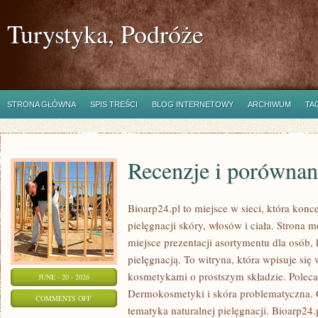
Turystyka, Podróże
STRONA GŁÓWNA
SPIS TREŚCI
BLOG INTERNETOWY
ARCHIWUM
TA
Recenzje i porównan
Bioarp24.pl to miejsce w sieci, która konc
pielęgnacji skóry, włosów i ciała. Strona 
miejsce prezentacji asortymentu dla osób, 
pielęgnacją. To witryna, która wpisuje się
kosmetykami o prostszym składzie. Polec
JUNE - 20 - 2026
Dermokosmetyki i skóra problematyczna.
ON
COMMENTS OFF
tematyka naturalnej pielęgnacji. Bioarp24
RECENZJE