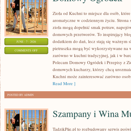
Zioła od Kuchni to miejsce dla osób, któr
aromatyczne w codziennym życiu. Strona s
zioła mogą dopełnić smak potraw, napojów
domowych przetworów. To inspirujący blog,
dodatkiem do dań, lecz stają się ważnym s
JUNE - 7 - 2026
pietruszka mogą być wykorzystywane na 
ON
COMMENTS OFF
zarówno w kuchni tradycyjnej, jak i w ba
DOMOWY
Polecam Domowy Ogródek i Przepisy z Zioł
OGRÓDEK
domowych kucharzy, którzy chcą urozmaica
Kuchni może zainteresować zarówno osoby,
Read More ]
POSTED BY ADMIN
Szampany i Wina Mu
TadzikPije.pl to rozbudowany serwis poś