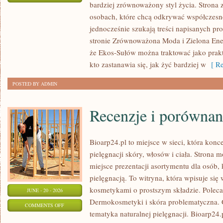
bardziej zrównoważony styl życia. Strona 
EKO
osobach, które chcą odkrywać współczesn
W
jednocześnie szukają treści napisanych p
DOMU
stronie Zrównoważona Moda i Zielona Ener
że Ekos-Sułów można traktować jako prak
kto zastanawia się, jak żyć bardziej w
[ Re
POSTED BY ADMIN
Recenzje i porównan
Bioarp24.pl to miejsce w sieci, która konc
pielęgnacji skóry, włosów i ciała. Strona 
miejsce prezentacji asortymentu dla osób, 
pielęgnacją. To witryna, która wpisuje się
kosmetykami o prostszym składzie. Polec
JUNE - 20 - 2026
Dermokosmetyki i skóra problematyczna.
ON
COMMENTS OFF
tematyka naturalnej pielęgnacji. Bioarp24
RECENZJE