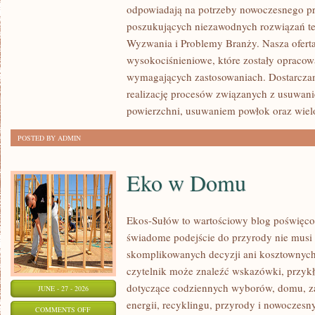
odpowiadają na potrzeby nowoczesnego pr
I
poszukujących niezawodnych rozwiązań t
GIGANTY
Wyzwania i Problemy Branży. Nasza oferta
ŚWIATA
wysokociśnieniowe, które zostały opracow
wymagających zastosowaniach. Dostarcza
realizację procesów związanych z usuwan
powierzchni, usuwaniem powłok oraz wie
POSTED BY ADMIN
Eko w Domu
Ekos-Sułów to wartościowy blog poświęcon
świadome podejście do przyrody nie musi
skomplikowanych decyzji ani kosztownych
czytelnik może znaleźć wskazówki, przykł
dotyczące codziennych wyborów, domu, z
JUNE - 27 - 2026
energii, recyklingu, przyrody i nowoczes
ON
COMMENTS OFF