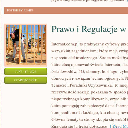
POSTED BY ADMIN
Prawo i Regulacje w 
Internat.com.pl to praktyczny cyfrowy pr
wszystkim zagadnieniom, które mają zwią
z sprzętu elektronicznego. Strona może b
które chcą opanować świecie internetu, s
światłowodów, 5G, chmury, hostingu, cyb
JUNE - 17 - 2026
domowych rozwiązań technologicznych. No
ON
COMMENTS OFF
Temacie i Poradniki Użytkownika. To miej
PRAWO
rzeczywistość zostaje pokazana w sposób 
I
niepotrzebnego komplikowania, czytelnik
REGULACJE
które pomagają zabezpieczyć dane. Intern
W
kompendium dla każdego, kto chce sprawni
INTERNECIE
Główna tematyka strony skupia się wokół 
Znajdują się tu treści dotyczące
[ Read Mo