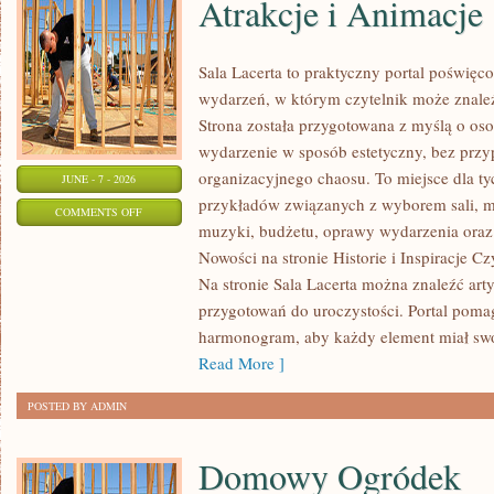
Atrakcje i Animacje
Sala Lacerta to praktyczny portal poświę
wydarzeń, w którym czytelnik może znale
Strona została przygotowana z myślą o oso
wydarzenie w sposób estetyczny, bez przy
organizacyjnego chaosu. To miejsce dla ty
JUNE - 7 - 2026
przykładów związanych z wyborem sali, men
ON
COMMENTS OFF
muzyki, budżetu, oprawy wydarzenia oraz 
ATRAKCJE
Nowości na stronie Historie i Inspiracje Cz
I
Na stronie Sala Lacerta można znaleźć art
ANIMACJE
przygotowań do uroczystości. Portal poma
harmonogram, aby każdy element miał swoj
Read More ]
POSTED BY ADMIN
Domowy Ogródek