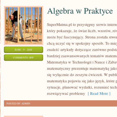
Algebra w Praktyce
SuperMatma.pl to przystępny serwis inte
który pokazuje, że świat liczb, wzorów, r
może być fascynujący. Strona została stwo
chcą uczyć się w spokojny sposób. To mie
znaleźć artykuły dotyczące zarówno podst
JUNE - 9 - 2026
bardziej zaawansowanych tematów matema
ON
COMMENTS OFF
Matematyka w Technologii i Nauce i Zabaw
ALGEBRA
matematyczny prezentuje matematykę jako 
W
się wyłącznie do zeszytu ćwiczeń. W publ
PRAKTYCE
matematyka pojawia się jako język, któr
sytuacje, planować wydatki, rozumieć tech
rozwiązywać problemy
[ Read More ]
POSTED BY ADMIN