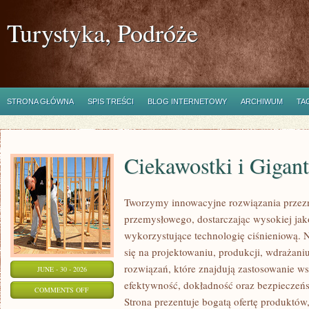
Turystyka, Podróże
STRONA GŁÓWNA
SPIS TREŚCI
BLOG INTERNETOWY
ARCHIWUM
TA
Ciekawostki i Gigan
Tworzymy innowacyjne rozwiązania przezn
przemysłowego, dostarczając wysokiej jak
wykorzystujące technologię ciśnieniową. N
się na projektowaniu, produkcji, wdrażan
rozwiązań, które znajdują zastosowanie wsz
JUNE - 30 - 2026
efektywność, dokładność oraz bezpiecze
ON
COMMENTS OFF
Strona prezentuje bogatą ofertę produktów,
CIEKAWOSTKI