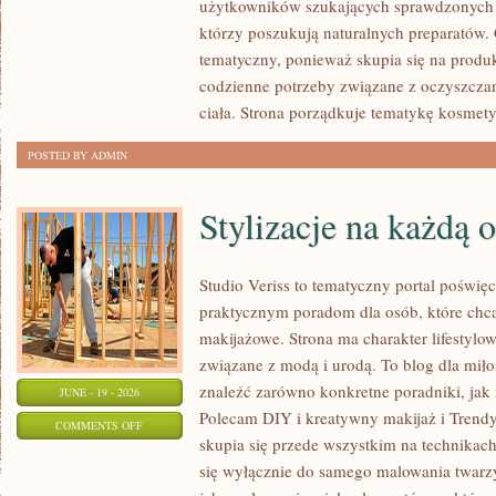
użytkowników szukających sprawdzonych p
I
którzy poszukują naturalnych preparatów. C
PORÓWNANIA
tematyczny, ponieważ skupia się na produ
codzienne potrzeby związane z oczyszcza
ciała. Strona porządkuje tematykę kosmety
POSTED BY ADMIN
Stylizacje na każdą 
Studio Veriss to tematyczny portal poświęc
praktycznym poradom dla osób, które chcą
makijażowe. Strona ma charakter lifestylow
związane z modą i urodą. To blog dla mił
znaleźć zarówno konkretne poradniki, jak i 
JUNE - 19 - 2026
Polecam DIY i kreatywny makijaż i Trendy
ON
COMMENTS OFF
skupia się przede wszystkim na technikach
STYLIZACJE
się wyłącznie do samego malowania twarzy
NA