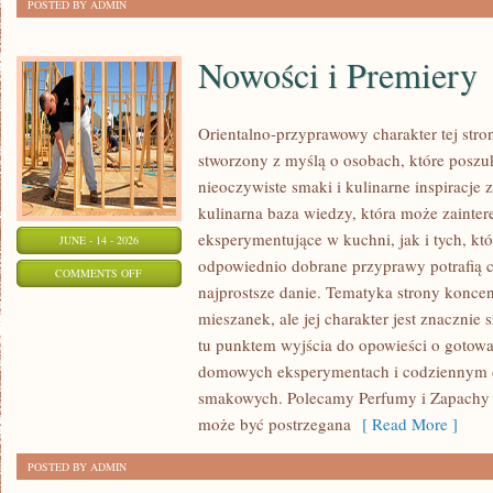
POSTED BY ADMIN
Nowości i Premiery
Orientalno-przyprawowy charakter tej stron
stworzony z myślą o osobach, które poszu
nieoczywiste smaki i kulinarne inspiracje 
kulinarna baza wiedzy, która może zaint
eksperymentujące w kuchni, jak i tych, kt
JUNE - 14 - 2026
odpowiednio dobrane przyprawy potrafią 
ON
COMMENTS OFF
najprostsze danie. Tematyka strony konce
NOWOŚCI
mieszanek, ale jej charakter jest znacznie
I
tu punktem wyjścia do opowieści o gotowani
PREMIERY
domowych eksperymentach i codziennym 
smakowych. Polecamy Perfumy i Zapachy i
może być postrzegana
[ Read More ]
POSTED BY ADMIN