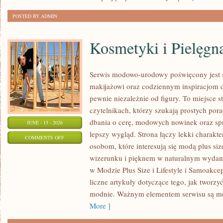
POSTED BY ADMIN
Kosmetyki i Pielęgn
Serwis modowo-urodowy poświęcony jest s
makijażowi oraz codziennym inspiracjom d
pewnie niezależnie od figury. To miejsce 
czytelnikach, którzy szukają prostych por
dbania o cerę, modowych nowinek oraz s
JUNE - 15 - 2026
lepszy wygląd. Strona łączy lekki charakte
ON
COMMENTS OFF
osobom, które interesują się modą plus 
KOSMETYKI
wizerunku i pięknem w naturalnym wydan
I
w Modzie Plus Size i Lifestyle i Samoakce
PIELĘGNACJA
liczne artykuły dotyczące tego, jak tworzy
modnie. Ważnym elementem serwisu są 
More ]