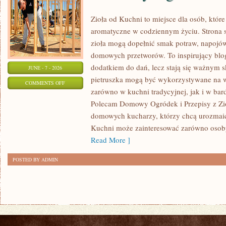
Zioła od Kuchni to miejsce dla osób, któr
aromatyczne w codziennym życiu. Strona s
zioła mogą dopełnić smak potraw, napojów
domowych przetworów. To inspirujący blog,
dodatkiem do dań, lecz stają się ważnym s
JUNE - 7 - 2026
pietruszka mogą być wykorzystywane na 
ON
COMMENTS OFF
zarówno w kuchni tradycyjnej, jak i w ba
DOMOWY
Polecam Domowy Ogródek i Przepisy z Zioł
OGRÓDEK
domowych kucharzy, którzy chcą urozmaica
Kuchni może zainteresować zarówno osoby,
Read More ]
POSTED BY ADMIN