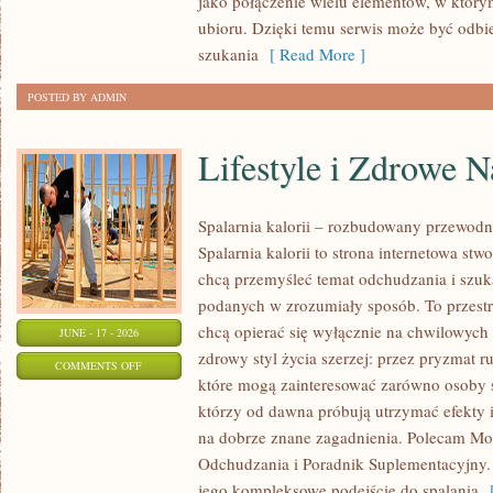
jako połączenie wielu elementów, w którym
KAŻDĄ
ubioru. Dzięki temu serwis może być odbi
OKAZJĘ
szukania
[ Read More ]
POSTED BY ADMIN
Lifestyle i Zdrowe 
Spalarnia kalorii – rozbudowany przewodn
Spalarnia kalorii to strona internetowa st
chcą przemyśleć temat odchudzania i szuk
podanych w zrozumiały sposób. To przestrz
chcą opierać się wyłącznie na chwilowych 
JUNE - 17 - 2026
zdrowy styl życia szerzej: przez pryzmat r
ON
COMMENTS OFF
które mogą zainteresować zarówno osoby sz
LIFESTYLE
którzy od dawna próbują utrzymać efekty i
I
na dobrze znane zagadnienia. Polecam Mo
ZDROWE
Odchudzania i Poradnik Suplementacyjny. 
NAWYKI
jego kompleksowe podejście do spalania
[