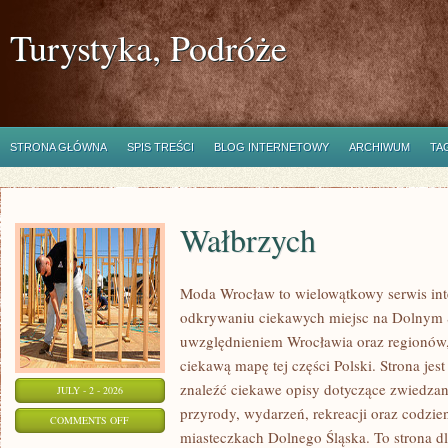
Turystyka, Podróże
STRONA GŁÓWNA
SPIS TREŚCI
BLOG INTERNETOWY
ARCHIWUM
TA
Wałbrzych
Moda Wrocław to wielowątkowy serwis in
odkrywaniu ciekawych miejsc na Dolnym 
uwzględnieniem Wrocławia oraz regionów,
ciekawą mapę tej części Polski. Strona je
znaleźć ciekawe opisy dotyczące zwiedzania,
JULY - 2 - 2026
przyrody, wydarzeń, rekreacji oraz codzie
ON
COMMENTS OFF
miasteczkach Dolnego Śląska. To strona dl
WAŁBRZYCH