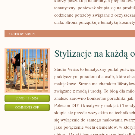
którzy poszukują naturalnych preparatów. C
PORÓWNANIA
tematyczny, ponieważ skupia się na produ
codzienne potrzeby związane z oczyszcza
ciała. Strona porządkuje tematykę kosmety
POSTED BY ADMIN
Stylizacje na każdą 
Studio Veriss to tematyczny portal poświęc
praktycznym poradom dla osób, które chcą
makijażowe. Strona ma charakter lifestylow
związane z modą i urodą. To blog dla mił
znaleźć zarówno konkretne poradniki, jak i 
JUNE - 19 - 2026
Polecam DIY i kreatywny makijaż i Trendy
ON
COMMENTS OFF
skupia się przede wszystkim na technikach
STYLIZACJE
się wyłącznie do samego malowania twarzy
NA
jako połączenie wielu elementów, w którym
KAŻDĄ
ubioru. Dzięki temu serwis może być odbi