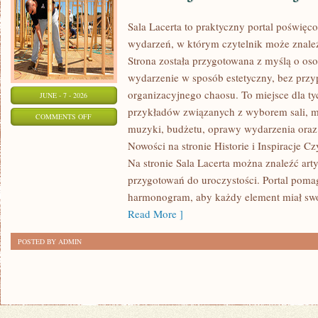
Sala Lacerta to praktyczny portal poświę
wydarzeń, w którym czytelnik może znale
Strona została przygotowana z myślą o oso
wydarzenie w sposób estetyczny, bez przy
organizacyjnego chaosu. To miejsce dla ty
JUNE - 7 - 2026
przykładów związanych z wyborem sali, men
ON
COMMENTS OFF
muzyki, budżetu, oprawy wydarzenia oraz 
ATRAKCJE
Nowości na stronie Historie i Inspiracje Cz
I
Na stronie Sala Lacerta można znaleźć art
ANIMACJE
przygotowań do uroczystości. Portal poma
harmonogram, aby każdy element miał swoj
Read More ]
POSTED BY ADMIN