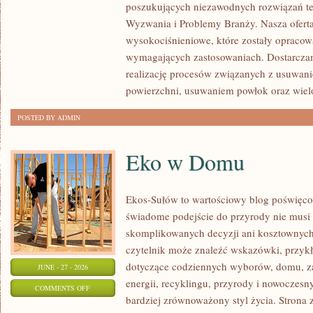
poszukujących niezawodnych rozwiązań t
GIGANTY
Wyzwania i Problemy Branży. Nasza oferta
ŚWIATA
wysokociśnieniowe, które zostały opracow
wymagających zastosowaniach. Dostarcza
realizację procesów związanych z usuwan
powierzchni, usuwaniem powłok oraz wie
POSTED BY ADMIN
Eko w Domu
Ekos-Sułów to wartościowy blog poświęcon
świadome podejście do przyrody nie musi
skomplikowanych decyzji ani kosztownych
czytelnik może znaleźć wskazówki, przykł
dotyczące codziennych wyborów, domu, z
JUNE - 27 - 2026
energii, recyklingu, przyrody i nowoczes
ON
COMMENTS OFF
bardziej zrównoważony styl życia. Strona 
EKO