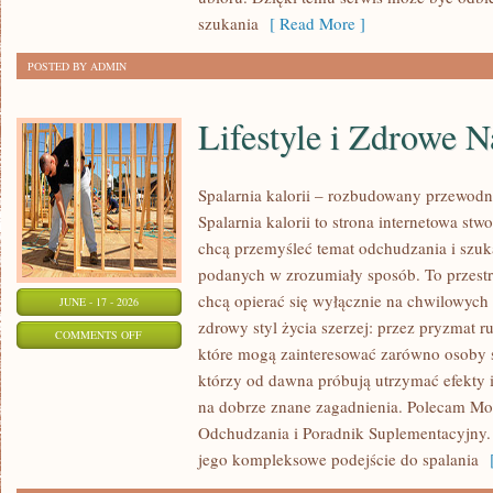
OKAZJĘ
szukania
[ Read More ]
POSTED BY ADMIN
Lifestyle i Zdrowe 
Spalarnia kalorii – rozbudowany przewodn
Spalarnia kalorii to strona internetowa st
chcą przemyśleć temat odchudzania i szuk
podanych w zrozumiały sposób. To przestrz
chcą opierać się wyłącznie na chwilowych 
JUNE - 17 - 2026
zdrowy styl życia szerzej: przez pryzmat r
ON
COMMENTS OFF
które mogą zainteresować zarówno osoby sz
LIFESTYLE
którzy od dawna próbują utrzymać efekty i
I
na dobrze znane zagadnienia. Polecam Mo
ZDROWE
Odchudzania i Poradnik Suplementacyjny. 
NAWYKI
jego kompleksowe podejście do spalania
[