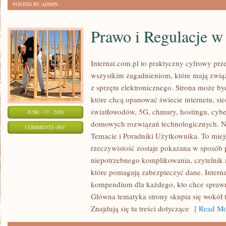
POSTED BY ADMIN
Prawo i Regulacje w 
Internat.com.pl to praktyczny cyfrowy pr
wszystkim zagadnieniom, które mają zwią
z sprzętu elektronicznego. Strona może b
które chcą opanować świecie internetu, s
światłowodów, 5G, chmury, hostingu, cyb
JUNE - 17 - 2026
domowych rozwiązań technologicznych. No
ON
COMMENTS OFF
Temacie i Poradniki Użytkownika. To miej
PRAWO
rzeczywistość zostaje pokazana w sposób 
I
niepotrzebnego komplikowania, czytelnik
REGULACJE
które pomagają zabezpieczyć dane. Intern
W
kompendium dla każdego, kto chce sprawni
INTERNECIE
Główna tematyka strony skupia się wokół 
Znajdują się tu treści dotyczące
[ Read Mo