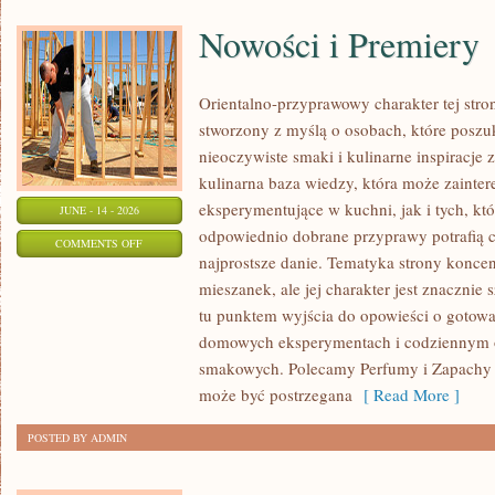
Nowości i Premiery
Orientalno-przyprawowy charakter tej stron
stworzony z myślą o osobach, które poszu
nieoczywiste smaki i kulinarne inspiracje 
kulinarna baza wiedzy, która może zaint
eksperymentujące w kuchni, jak i tych, kt
JUNE - 14 - 2026
odpowiednio dobrane przyprawy potrafią 
ON
COMMENTS OFF
najprostsze danie. Tematyka strony konce
NOWOŚCI
mieszanek, ale jej charakter jest znacznie
I
tu punktem wyjścia do opowieści o gotowani
PREMIERY
domowych eksperymentach i codziennym 
smakowych. Polecamy Perfumy i Zapachy i
może być postrzegana
[ Read More ]
POSTED BY ADMIN