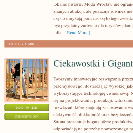
lokalne historie. Moda Wrocław nie ograni
znanych atrakcji, ale pokazuje również ni
często umykają podczas szybkiego zwiedz
być przydatny zarówno dla turystów plan
i dla
[ Read More ]
POSTED BY ADMIN
Ciekawostki i Gigan
Tworzymy innowacyjne rozwiązania przezn
przemysłowego, dostarczając wysokiej jak
wykorzystujące technologię ciśnieniową. N
się na projektowaniu, produkcji, wdrażan
rozwiązań, które znajdują zastosowanie wsz
JUNE - 30 - 2026
efektywność, dokładność oraz bezpiecze
ON
COMMENTS OFF
Strona prezentuje bogatą ofertę produktów,
CIEKAWOSTKI
odpowiadają na potrzeby nowoczesnego pr
I