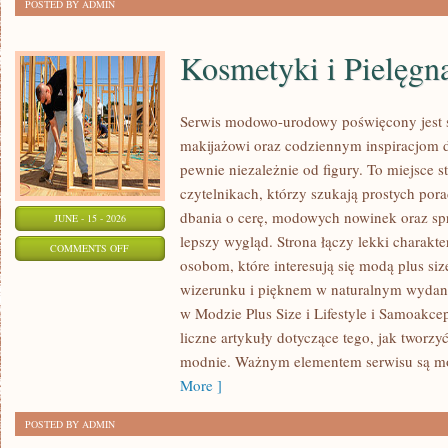
POSTED BY ADMIN
Kosmetyki i Pielęgn
Serwis modowo-urodowy poświęcony jest s
makijażowi oraz codziennym inspiracjom d
pewnie niezależnie od figury. To miejsce 
czytelnikach, którzy szukają prostych por
dbania o cerę, modowych nowinek oraz s
JUNE - 15 - 2026
lepszy wygląd. Strona łączy lekki charakte
ON
COMMENTS OFF
osobom, które interesują się modą plus 
KOSMETYKI
wizerunku i pięknem w naturalnym wydan
I
w Modzie Plus Size i Lifestyle i Samoakce
PIELĘGNACJA
liczne artykuły dotyczące tego, jak tworzy
modnie. Ważnym elementem serwisu są 
More ]
POSTED BY ADMIN