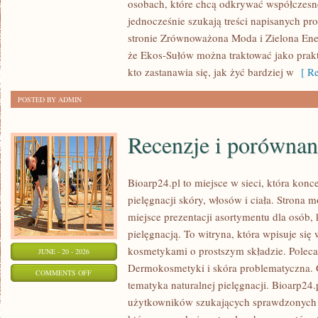
osobach, które chcą odkrywać współczesn
W
jednocześnie szukają treści napisanych p
DOMU
stronie Zrównoważona Moda i Zielona Ener
że Ekos-Sułów można traktować jako prak
kto zastanawia się, jak żyć bardziej w
[ Re
POSTED BY ADMIN
Recenzje i porównan
Bioarp24.pl to miejsce w sieci, która konc
pielęgnacji skóry, włosów i ciała. Strona 
miejsce prezentacji asortymentu dla osób, 
pielęgnacją. To witryna, która wpisuje się
kosmetykami o prostszym składzie. Polec
JUNE - 20 - 2026
Dermokosmetyki i skóra problematyczna.
ON
COMMENTS OFF
tematyka naturalnej pielęgnacji. Bioarp24
RECENZJE
użytkowników szukających sprawdzonych p
I