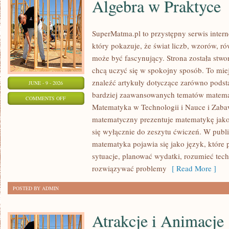
Algebra w Praktyce
SuperMatma.pl to przystępny serwis inte
który pokazuje, że świat liczb, wzorów, r
może być fascynujący. Strona została stwo
chcą uczyć się w spokojny sposób. To mie
znaleźć artykuły dotyczące zarówno podst
JUNE - 9 - 2026
bardziej zaawansowanych tematów matema
ON
COMMENTS OFF
Matematyka w Technologii i Nauce i Zabaw
ALGEBRA
matematyczny prezentuje matematykę jako 
W
się wyłącznie do zeszytu ćwiczeń. W publ
PRAKTYCE
matematyka pojawia się jako język, któr
sytuacje, planować wydatki, rozumieć tech
rozwiązywać problemy
[ Read More ]
POSTED BY ADMIN
Atrakcje i Animacje