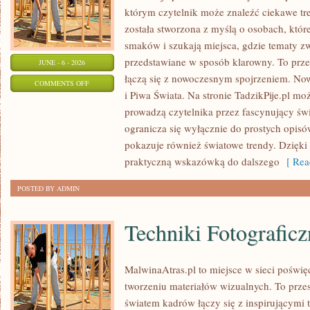
którym czytelnik może znaleźć ciekawe tre
została stworzona z myślą o osobach, któ
smaków i szukają miejsca, gdzie tematy z
przedstawiane w sposób klarowny. To prze
JUNE - 6 - 2026
łączą się z nowoczesnym spojrzeniem. Now
ON
COMMENTS OFF
i Piwa Świata. Na stronie TadzikPije.pl mo
SZAMPANY
prowadzą czytelnika przez fascynujący świa
I
ogranicza się wyłącznie do prostych opis
WINA
pokazuje również światowe trendy. Dzięki
MUSUJĄCE
praktyczną wskazówką do dalszego
[ Rea
POSTED BY ADMIN
Techniki Fotograficz
MalwinaAtras.pl to miejsce w sieci poświęc
tworzeniu materiałów wizualnych. To przes
światem kadrów łączy się z inspirującymi 