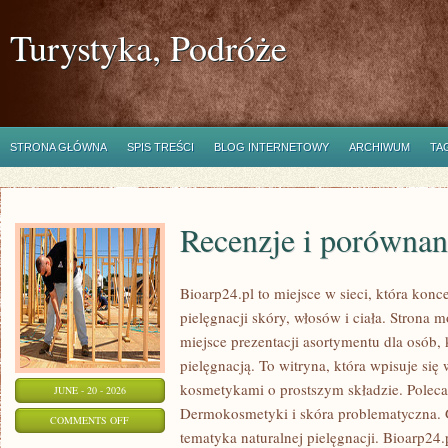
Turystyka, Podróże
STRONA GŁÓWNA
SPIS TREŚCI
BLOG INTERNETOWY
ARCHIWUM
TA
Recenzje i porównan
Bioarp24.pl to miejsce w sieci, która konc
pielęgnacji skóry, włosów i ciała. Strona 
miejsce prezentacji asortymentu dla osób, 
pielęgnacją. To witryna, która wpisuje się
kosmetykami o prostszym składzie. Polec
JUNE - 20 - 2026
Dermokosmetyki i skóra problematyczna.
ON
COMMENTS OFF
tematyka naturalnej pielęgnacji. Bioarp24
RECENZJE