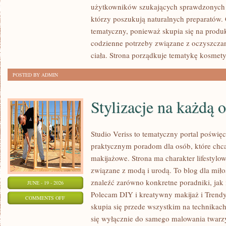
użytkowników szukających sprawdzonych p
I
którzy poszukują naturalnych preparatów. C
PORÓWNANIA
tematyczny, ponieważ skupia się na produ
codzienne potrzeby związane z oczyszcza
ciała. Strona porządkuje tematykę kosmety
POSTED BY ADMIN
Stylizacje na każdą 
Studio Veriss to tematyczny portal poświęc
praktycznym poradom dla osób, które chcą
makijażowe. Strona ma charakter lifestylow
związane z modą i urodą. To blog dla mił
znaleźć zarówno konkretne poradniki, jak i 
JUNE - 19 - 2026
Polecam DIY i kreatywny makijaż i Trendy
ON
COMMENTS OFF
skupia się przede wszystkim na technikach
STYLIZACJE
się wyłącznie do samego malowania twarzy
NA