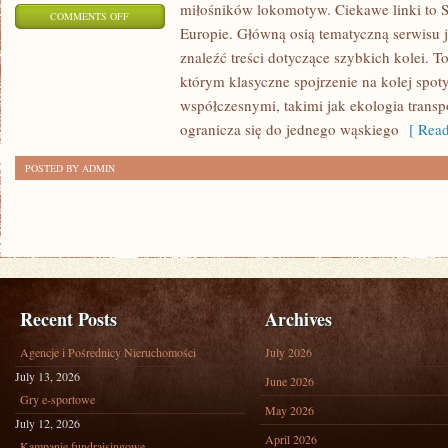
miłośników lokomotyw. Ciekawe linki to S
ON
COMMENTS OFF
Europie. Główną osią tematyczną serwisu j
HISTORIA
znaleźć treści dotyczące szybkich kolei
KOLEI
którym klasyczne spojrzenie na kolej spot
współczesnymi, takimi jak ekologia trans
ogranicza się do jednego wąskiego
[ Read
POSTED BY ADMIN
Recent Posts
Archives
Agencje i Pośrednicy Nieruchomości
July 2026
July 13, 2026
June 2026
Gry e-sportowe
May 2026
July 12, 2026
April 2026
Kampanie fundraisingowe