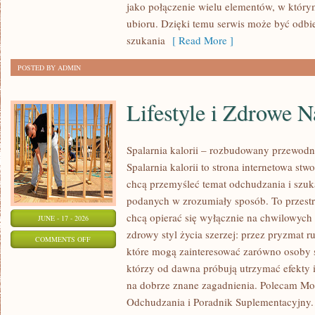
jako połączenie wielu elementów, w którym
KAŻDĄ
ubioru. Dzięki temu serwis może być odbi
OKAZJĘ
szukania
[ Read More ]
POSTED BY ADMIN
Lifestyle i Zdrowe 
Spalarnia kalorii – rozbudowany przewodn
Spalarnia kalorii to strona internetowa st
chcą przemyśleć temat odchudzania i szuk
podanych w zrozumiały sposób. To przestrz
chcą opierać się wyłącznie na chwilowych 
JUNE - 17 - 2026
zdrowy styl życia szerzej: przez pryzmat r
ON
COMMENTS OFF
które mogą zainteresować zarówno osoby sz
LIFESTYLE
którzy od dawna próbują utrzymać efekty i
I
na dobrze znane zagadnienia. Polecam Mo
ZDROWE
Odchudzania i Poradnik Suplementacyjny. 
NAWYKI