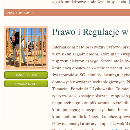
jego kompleksowe podejście do spalania
[
POSTED BY ADMIN
Prawo i Regulacje w 
Internat.com.pl to praktyczny cyfrowy pr
wszystkim zagadnieniom, które mają zwią
z sprzętu elektronicznego. Strona może b
które chcą opanować świecie internetu, s
światłowodów, 5G, chmury, hostingu, cyb
JUNE - 17 - 2026
domowych rozwiązań technologicznych. No
ON
COMMENTS OFF
Temacie i Poradniki Użytkownika. To miej
PRAWO
rzeczywistość zostaje pokazana w sposób 
I
niepotrzebnego komplikowania, czytelnik
REGULACJE
które pomagają zabezpieczyć dane. Intern
W
kompendium dla każdego, kto chce sprawni
INTERNECIE
Główna tematyka strony skupia się wokół 