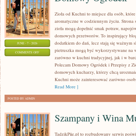
Zioła od Kuchni to miejsce dla osób, któr
aromatyczne w codziennym życiu. Strona s
zioła mogą dopełnić smak potraw, napojów
domowych przetworów. To inspirujący blog,
dodatkiem do dań, lecz stają się ważnym s
JUNE - 7 - 2026
pietruszka mogą być wykorzystywane na 
ON
COMMENTS OFF
zarówno w kuchni tradycyjnej, jak i w ba
DOMOWY
Polecam Domowy Ogródek i Przepisy z Zioł
OGRÓDEK
domowych kucharzy, którzy chcą urozmaica
Kuchni może zainteresować zarówno osoby,
Read More ]
POSTED BY ADMIN
Szampany i Wina Mu
TadzikPije.pl to rozbudowany serwis poś