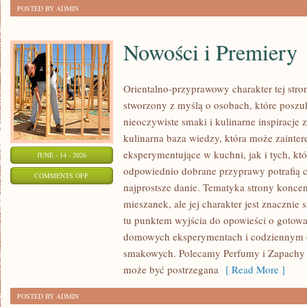
POSTED BY ADMIN
Nowości i Premiery
Orientalno-przyprawowy charakter tej stron
stworzony z myślą o osobach, które poszu
nieoczywiste smaki i kulinarne inspiracje 
kulinarna baza wiedzy, która może zaint
eksperymentujące w kuchni, jak i tych, kt
JUNE - 14 - 2026
odpowiednio dobrane przyprawy potrafią 
ON
COMMENTS OFF
najprostsze danie. Tematyka strony konce
NOWOŚCI
mieszanek, ale jej charakter jest znacznie
I
tu punktem wyjścia do opowieści o gotowani
PREMIERY
domowych eksperymentach i codziennym 
smakowych. Polecamy Perfumy i Zapachy i
może być postrzegana
[ Read More ]
POSTED BY ADMIN