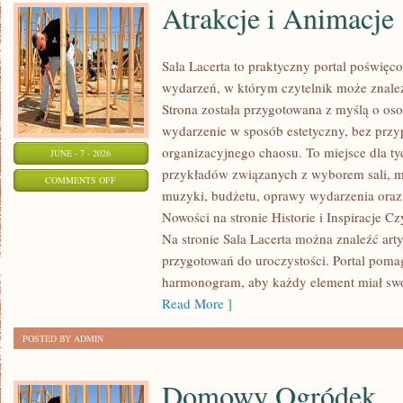
Atrakcje i Animacje
Sala Lacerta to praktyczny portal poświę
wydarzeń, w którym czytelnik może znale
Strona została przygotowana z myślą o oso
wydarzenie w sposób estetyczny, bez przy
organizacyjnego chaosu. To miejsce dla ty
JUNE - 7 - 2026
przykładów związanych z wyborem sali, men
ON
COMMENTS OFF
muzyki, budżetu, oprawy wydarzenia oraz 
ATRAKCJE
Nowości na stronie Historie i Inspiracje Cz
I
Na stronie Sala Lacerta można znaleźć art
ANIMACJE
przygotowań do uroczystości. Portal poma
harmonogram, aby każdy element miał swoj
Read More ]
POSTED BY ADMIN
Domowy Ogródek