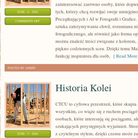
zainteresować zarówno osoby, które dopiero
tych, którzy chcą rozwijać swoje umiejętno
JUNE - 6 - 2026
Początkujących i AI w Fotografii i Grafic
ON
COMMENTS OFF
sztuka zatrzymywania chwil, rozumiana nie
TECHNIKI
fotograficznego, ale również jako forma op
FOTOGRAFICZNE
można znaleźć treści związane z kolorem,
piękno codziennych scen. Dzięki temu Ma
funkcję inspiratora dla osób,
[ Read More 
POSTED BY ADMIN
Historia Kolei
CTCU to cyfrowa przestrzeń, które skupia 
wszystkim, co wiąże się z ruchem pociągó
osobach, które interesują się pociągami, a
szukających przystępnych wyjaśnień. Stro
z czytelnym stylem, dzięki czemu może z
JUNE - 5 - 2026