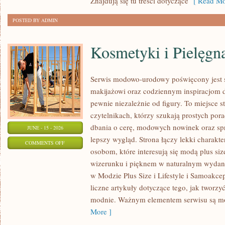
Znajdują się tu treści dotyczące
[ Read Mo
POSTED BY ADMIN
Kosmetyki i Pielęgn
Serwis modowo-urodowy poświęcony jest s
makijażowi oraz codziennym inspiracjom d
pewnie niezależnie od figury. To miejsce 
czytelnikach, którzy szukają prostych por
dbania o cerę, modowych nowinek oraz s
JUNE - 15 - 2026
lepszy wygląd. Strona łączy lekki charakte
ON
COMMENTS OFF
osobom, które interesują się modą plus 
KOSMETYKI
wizerunku i pięknem w naturalnym wydan
I
w Modzie Plus Size i Lifestyle i Samoakce
PIELĘGNACJA
liczne artykuły dotyczące tego, jak tworzy
modnie. Ważnym elementem serwisu są 
More ]