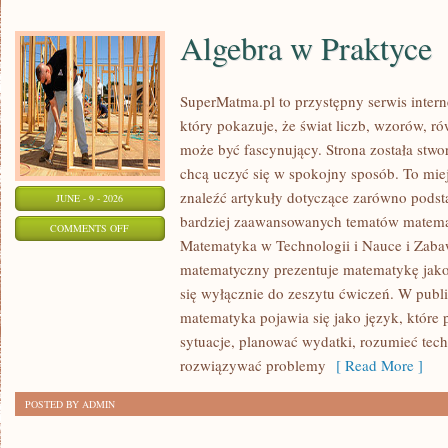
Algebra w Praktyce
SuperMatma.pl to przystępny serwis inte
który pokazuje, że świat liczb, wzorów, r
może być fascynujący. Strona została stwo
chcą uczyć się w spokojny sposób. To mie
znaleźć artykuły dotyczące zarówno podst
JUNE - 9 - 2026
bardziej zaawansowanych tematów matema
ON
COMMENTS OFF
Matematyka w Technologii i Nauce i Zabaw
ALGEBRA
matematyczny prezentuje matematykę jako 
W
się wyłącznie do zeszytu ćwiczeń. W publ
PRAKTYCE
matematyka pojawia się jako język, któr
sytuacje, planować wydatki, rozumieć tech
rozwiązywać problemy
[ Read More ]
POSTED BY ADMIN