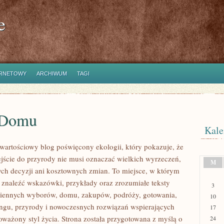
e
ERNETOWY
ARCHIWUM
TAGI
 Domu
Kale
wartościowy blog poświęcony ekologii, który pokazuje, że
ście do przyrody nie musi oznaczać wielkich wyrzeczeń,
M
h decyzji ani kosztownych zmian. To miejsce, w którym
 znaleźć wskazówki, przykłady oraz zrozumiałe teksty
3
ziennych wyborów, domu, zakupów, podróży, gotowania,
10
lingu, przyrody i nowoczesnych rozwiązań wspierających
17
oważony styl życia. Strona została przygotowana z myślą o
24