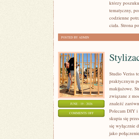
którzy poszukuj
PORÓWNANIA
tematyczny, po
codzienne potr
ciała. Strona 
POSTED BY ADMIN
Styliza
Studio Veriss t
praktycznym po
makijażowe. Str
związane z mod
znaleźć zarówno
JUNE - 19 - 2026
Polecam DIY i 
ON
COMMENTS OFF
skupia się prz
STYLIZACJE
się wyłącznie 
NA
jako połączeni
KAŻDĄ