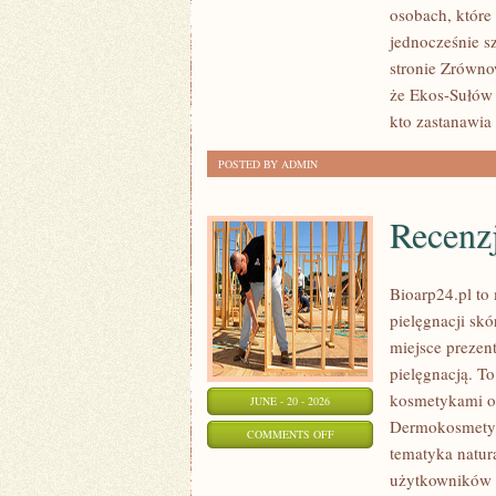
osobach, które
W
jednocześnie s
DOMU
stronie Zrówno
że Ekos-Sułów 
kto zastanawia 
POSTED BY ADMIN
Recenz
Bioarp24.pl to 
pielęgnacji skó
miejsce prezent
pielęgnacją. To
kosmetykami o 
JUNE - 20 - 2026
Dermokosmetyk
ON
COMMENTS OFF
tematyka natur
RECENZJE
użytkowników s
I