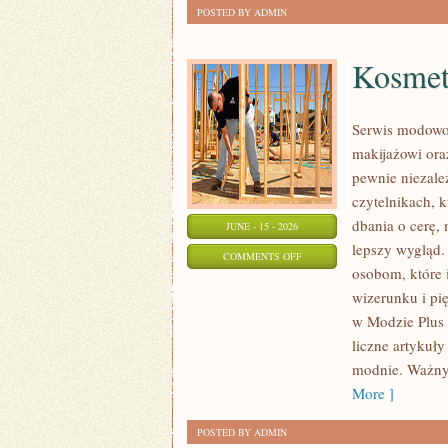
POSTED BY ADMIN
Kosmety
Serwis modowo-
makijażowi ora
pewnie niezale
czytelnikach, 
dbania o cerę
JUNE - 15 - 2026
lepszy wygląd. 
ON
COMMENTS OFF
osobom, które 
KOSMETYKI
wizerunku i p
I
w Modzie Plus 
PIELĘGNACJA
liczne artykuły
modnie. Ważny
More ]
POSTED BY ADMIN