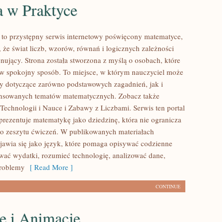
a w Praktyce
to przystępny serwis internetowy poświęcony matematyce,
 że świat liczb, wzorów, równań i logicznych zależności
nujący. Strona została stworzona z myślą o osobach, które
 w spokojny sposób. To miejsce, w którym nauczyciel może
ły dotyczące zarówno podstawowych zagadnień, jak i
ansowanych tematów matematycznych. Zobacz także
echnologii i Nauce i Zabawy z Liczbami. Serwis ten portal
rezentuje matematykę jako dziedzinę, która nie ogranicza
do zeszytu ćwiczeń. W publikowanych materiałach
awia się jako język, które pomaga opisywać codzienne
ować wydatki, rozumieć technologię, analizować dane,
roblemy
[ Read More ]
CONTINUE
e i Animacje