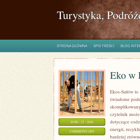
Turystyka, Podróż
STRONA GŁÓWNA
SPIS TREŚCI
BLOG INT
Eko w
Ekos-Sułów to 
świadome podej
skomplikowanyc
czytelnik może
dotyczące cod
JUNE - 27 - 2026
energii, recyk
ON
COMMENTS OFF
bardziej zrówn
EKO