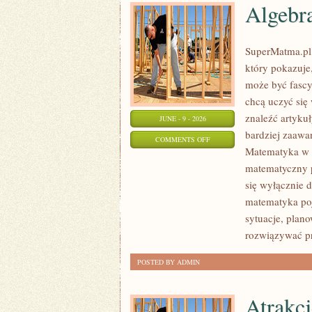
Algebr
SuperMatma.pl 
który pokazuje,
może być fascy
chcą uczyć się
znaleźć artyku
JUNE - 9 - 2026
bardziej zaaw
ON
COMMENTS OFF
Matematyka w T
ALGEBRA
matematyczny p
W
się wyłącznie 
PRAKTYCE
matematyka poj
sytuacje, plan
rozwiązywać p
POSTED BY ADMIN
Atrakcj