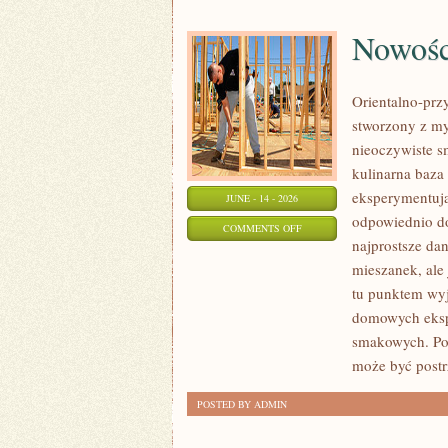
Nowośc
Orientalno-przy
stworzony z my
nieoczywiste sm
kulinarna baza
eksperymentują
JUNE - 14 - 2026
odpowiednio do
ON
COMMENTS OFF
najprostsze da
NOWOŚCI
mieszanek, ale 
I
tu punktem wyjś
PREMIERY
domowych eksp
smakowych. Pol
może być post
POSTED BY ADMIN