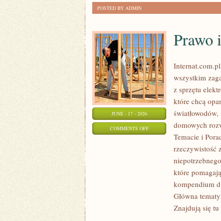
POSTED BY ADMIN
Prawo i
Internat.com.p
wszystkim zag
z sprzętu elek
które chcą opa
światłowodów, 
JUNE - 17 - 2026
domowych rozwi
ON
COMMENTS OFF
Temacie i Pora
PRAWO
rzeczywistość 
I
niepotrzebnego
REGULACJE
które pomagają
W
kompendium dla
INTERNECIE
Główna tematyk
Znajdują się tu