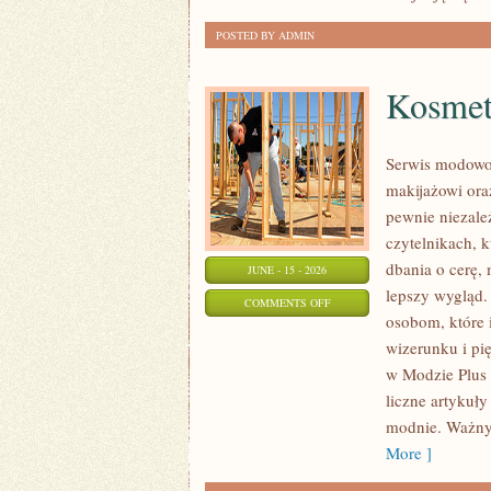
POSTED BY ADMIN
Kosmety
Serwis modowo-
makijażowi ora
pewnie niezale
czytelnikach, 
dbania o cerę
JUNE - 15 - 2026
lepszy wygląd. 
ON
COMMENTS OFF
osobom, które 
KOSMETYKI
wizerunku i p
I
w Modzie Plus 
PIELĘGNACJA
liczne artykuły
modnie. Ważny
More ]