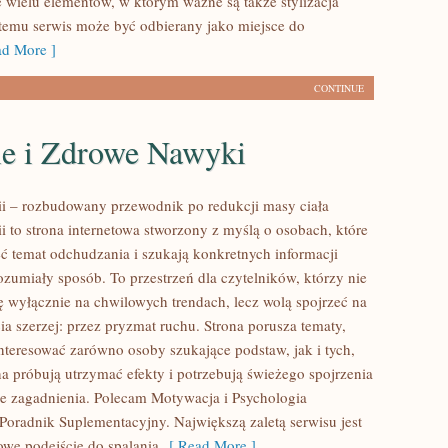
e wielu elementów, w którym ważne są także stylizacja
 temu serwis może być odbierany jako miejsce do
d More ]
CONTINUE
le i Zdrowe Nawyki
rii – rozbudowany przewodnik po redukcji masy ciała
ii to strona internetowa stworzony z myślą o osobach, które
ć temat odchudzania i szukają konkretnych informacji
zumiały sposób. To przestrzeń dla czytelników, którzy nie
ię wyłącznie na chwilowych trendach, lecz wolą spojrzeć na
ia szerzej: przez pryzmat ruchu. Strona porusza tematy,
nteresować zarówno osoby szukające podstaw, jak i tych,
a próbują utrzymać efekty i potrzebują świeżego spojrzenia
e zagadnienia. Polecam Motywacja i Psychologia
Poradnik Suplementacyjny. Największą zaletą serwisu jest
we podejście do spalania
[ Read More ]