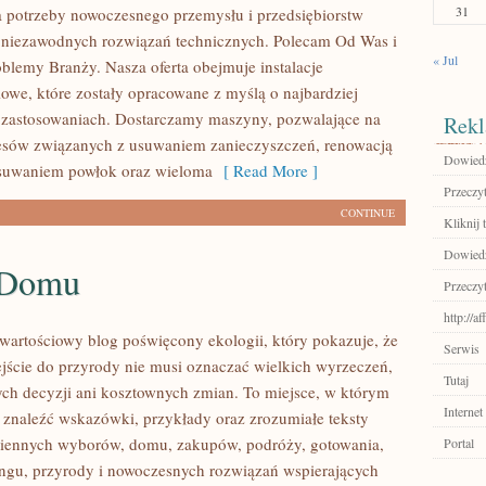
31
 potrzeby nowoczesnego przemysłu i przedsiębiorstw
 niezawodnych rozwiązań technicznych. Polecam Od Was i
« Jul
blemy Branży. Nasza oferta obejmuje instalacje
owe, które zostały opracowane z myślą o najbardziej
zastosowaniach. Dostarczamy maszyny, pozwalające na
Rekl
cesów związanych z usuwaniem zanieczyszczeń, renowacją
Dowiedz 
usuwaniem powłok oraz wieloma
[ Read More ]
Przeczyt
CONTINUE
Kliknij t
Dowiedz 
 Domu
Przeczyt
http://a
wartościowy blog poświęcony ekologii, który pokazuje, że
Serwis
ście do przyrody nie musi oznaczać wielkich wyrzeczeń,
Tutaj
h decyzji ani kosztownych zmian. To miejsce, w którym
Internet
 znaleźć wskazówki, przykłady oraz zrozumiałe teksty
ziennych wyborów, domu, zakupów, podróży, gotowania,
Portal
lingu, przyrody i nowoczesnych rozwiązań wspierających