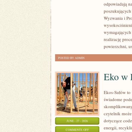
odpowiadają na
I
poszukujących
GIGANTY
Wyzwania i Pro
ŚWIATA
wysokociśnieni
wymagających 
realizację pro
powierzchni, 
POSTED BY ADMIN
Eko w
Ekos-Sułów to 
świadome podej
skomplikowanyc
czytelnik może
dotyczące cod
JUNE - 27 - 2026
energii, recyk
ON
COMMENTS OFF