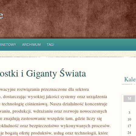
e
ERNETOWY
ARCHIWUM
TAGI
stki i Giganty Świata
Kale
acyjne rozwiązania przeznaczone dla sektora
 dostarczając wysokiej jakości systemy oraz urządzenia
M
 technologię ciśnieniową. Nasza działalność koncentruje
owaniu, produkcji, wdrażaniu oraz rozwoju nowoczesnych
3
e znajdują zastosowanie wszędzie tam, gdzie liczy się
10
dokładność oraz bezpieczeństwo wykonywanych procesów.
17
je bogatą ofertę produktów, usług oraz technologii, które
24