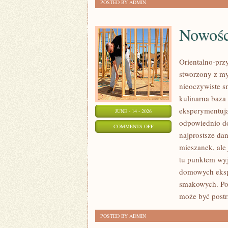
POSTED BY ADMIN
Nowośc
Orientalno-przy
stworzony z my
nieoczywiste sm
kulinarna baza
eksperymentują
JUNE - 14 - 2026
odpowiednio do
ON
COMMENTS OFF
najprostsze da
NOWOŚCI
mieszanek, ale 
I
tu punktem wyjś
PREMIERY
domowych eksp
smakowych. Pol
może być post
POSTED BY ADMIN