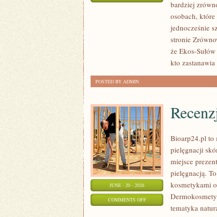
bardziej zrówn
EKO
osobach, które
W
jednocześnie s
DOMU
stronie Zrówno
że Ekos-Sułów 
kto zastanawia 
POSTED BY ADMIN
Recenz
Bioarp24.pl to 
pielęgnacji skó
miejsce prezent
pielęgnacją. To
kosmetykami o 
JUNE - 20 - 2026
Dermokosmetyk
ON
COMMENTS OFF
tematyka natur
RECENZJE