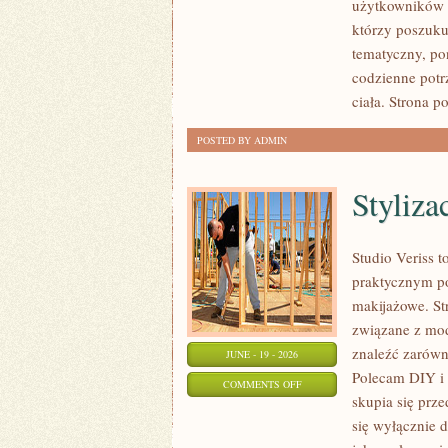
użytkowników s
I
którzy poszukuj
PORÓWNANIA
tematyczny, po
codzienne potr
ciała. Strona 
POSTED BY ADMIN
Styliza
Studio Veriss t
praktycznym po
makijażowe. Str
związane z mod
znaleźć zarówno
JUNE - 19 - 2026
Polecam DIY i 
ON
COMMENTS OFF
skupia się prz
STYLIZACJE
się wyłącznie 
NA