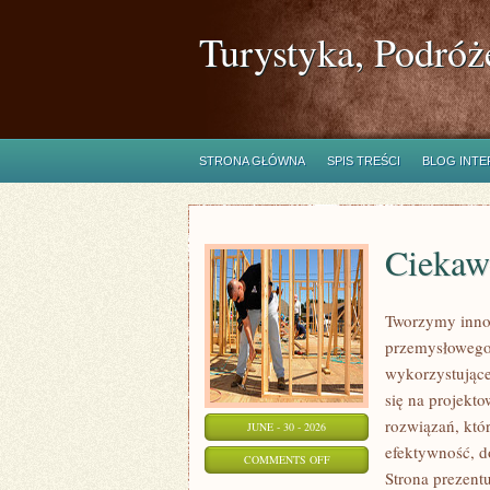
Turystyka, Podróż
STRONA GŁÓWNA
SPIS TREŚCI
BLOG INT
Ciekawo
Tworzymy innow
przemysłowego,
wykorzystujące
się na projekt
rozwiązań, któr
JUNE - 30 - 2026
efektywność, 
ON
COMMENTS OFF
Strona prezentu
CIEKAWOSTKI