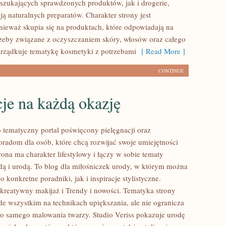
zukających sprawdzonych produktów, jak i drogerie,
ą naturalnych preparatów. Charakter strony jest
nieważ skupia się na produktach, które odpowiadają na
zeby związane z oczyszczaniem skóry, włosów oraz całego
porządkuje tematykę kosmetyki z potrzebami
[ Read More ]
CONTINUE
cje na każdą okazję
o tematyczny portal poświęcony pielęgnacji oraz
radom dla osób, które chcą rozwijać swoje umiejętności
ona ma charakter lifestylowy i łączy w sobie tematy
ą i urodą. To blog dla miłośniczek urody, w którym można
 konkretne poradniki, jak i inspiracje stylistyczne.
kreatywny makijaż i Trendy i nowości. Tematyka strony
ede wszystkim na technikach upiększania, ale nie ogranicza
do samego malowania twarzy. Studio Veriss pokazuje urodę