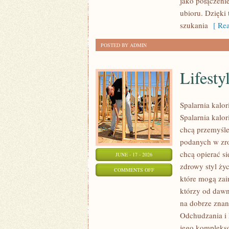
jako połączeni
KAŻDĄ
ubioru. Dzięki
OKAZJĘ
szukania
[ Rea
POSTED BY ADMIN
Lifesty
Spalarnia kalo
Spalarnia kalor
chcą przemyśle
podanych w zro
chcą opierać s
JUNE - 17 - 2026
zdrowy styl życ
ON
COMMENTS OFF
które mogą zai
LIFESTYLE
którzy od dawn
I
na dobrze znan
ZDROWE
Odchudzania i 
NAWYKI
jego komplekso