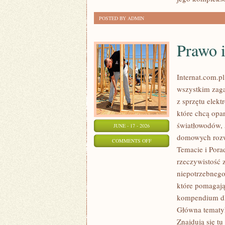
POSTED BY ADMIN
Prawo i
Internat.com.p
wszystkim zag
z sprzętu elek
które chcą opa
światłowodów, 
JUNE - 17 - 2026
domowych rozwi
ON
COMMENTS OFF
Temacie i Pora
PRAWO
rzeczywistość 
I
niepotrzebnego
REGULACJE
które pomagają
W
kompendium dla
INTERNECIE
Główna tematyk
Znajdują się tu