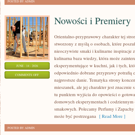
POSTED BY ADMIN
Nowości i Premiery
Orientalno-przyprawowy charakter tej stron
stworzony z myślą o osobach, które poszu
nieoczywiste smaki i kulinarne inspiracje 
kulinarna baza wiedzy, która może zaint
eksperymentujące w kuchni, jak i tych, kt
JUNE - 14 - 2026
odpowiednio dobrane przyprawy potrafią 
ON
COMMENTS OFF
najprostsze danie. Tematyka strony konce
NOWOŚCI
mieszanek, ale jej charakter jest znacznie
I
tu punktem wyjścia do opowieści o gotowani
PREMIERY
domowych eksperymentach i codziennym 
smakowych. Polecamy Perfumy i Zapachy i
może być postrzegana
[ Read More ]
POSTED BY ADMIN