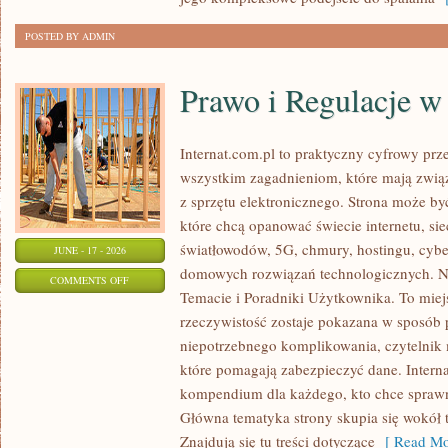
POSTED BY ADMIN
Prawo i Regulacje w 
Internat.com.pl to praktyczny cyfrowy pr
wszystkim zagadnieniom, które mają zwią
z sprzętu elektronicznego. Strona może b
które chcą opanować świecie internetu, s
światłowodów, 5G, chmury, hostingu, cyb
JUNE - 17 - 2026
domowych rozwiązań technologicznych. No
ON
COMMENTS OFF
Temacie i Poradniki Użytkownika. To miej
PRAWO
rzeczywistość zostaje pokazana w sposób 
I
niepotrzebnego komplikowania, czytelnik
REGULACJE
które pomagają zabezpieczyć dane. Intern
W
kompendium dla każdego, kto chce sprawni
INTERNECIE
Główna tematyka strony skupia się wokół 
Znajdują się tu treści dotyczące
[ Read Mo