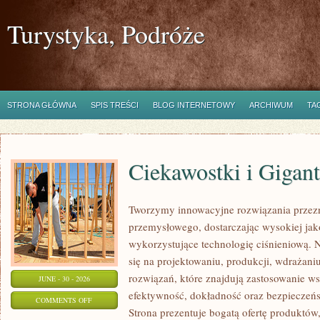
Turystyka, Podróże
STRONA GŁÓWNA
SPIS TREŚCI
BLOG INTERNETOWY
ARCHIWUM
TA
Ciekawostki i Gigan
Tworzymy innowacyjne rozwiązania przezn
przemysłowego, dostarczając wysokiej jak
wykorzystujące technologię ciśnieniową. N
się na projektowaniu, produkcji, wdrażan
rozwiązań, które znajdują zastosowanie wsz
JUNE - 30 - 2026
efektywność, dokładność oraz bezpiecze
ON
COMMENTS OFF
Strona prezentuje bogatą ofertę produktów,
CIEKAWOSTKI