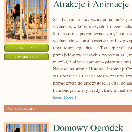
Atrakcje i Animacje
Sala Lacerta to praktyczny portal poświę
wydarzeń, w którym czytelnik może znale
Strona została przygotowana z myślą o oso
wydarzenie w sposób estetyczny, bez przy
organizacyjnego chaosu. To miejsce dla ty
JUNE - 7 - 2026
przykładów związanych z wyborem sali, men
ON
COMMENTS OFF
muzyki, budżetu, oprawy wydarzenia oraz 
ATRAKCJE
Nowości na stronie Historie i Inspiracje Cz
I
Na stronie Sala Lacerta można znaleźć art
ANIMACJE
przygotowań do uroczystości. Portal poma
harmonogram, aby każdy element miał swoj
Read More ]
POSTED BY ADMIN
Domowy Ogródek