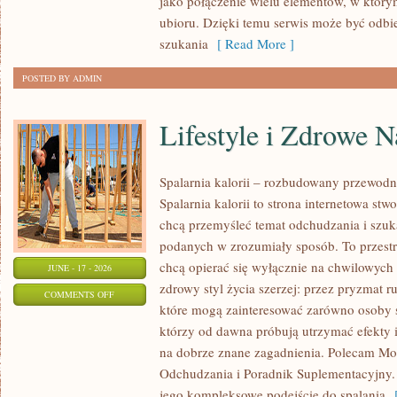
jako połączenie wielu elementów, w którym
KAŻDĄ
ubioru. Dzięki temu serwis może być odbi
OKAZJĘ
szukania
[ Read More ]
POSTED BY ADMIN
Lifestyle i Zdrowe 
Spalarnia kalorii – rozbudowany przewodn
Spalarnia kalorii to strona internetowa st
chcą przemyśleć temat odchudzania i szuk
podanych w zrozumiały sposób. To przestrz
chcą opierać się wyłącznie na chwilowych 
JUNE - 17 - 2026
zdrowy styl życia szerzej: przez pryzmat r
ON
COMMENTS OFF
które mogą zainteresować zarówno osoby sz
LIFESTYLE
którzy od dawna próbują utrzymać efekty i
I
na dobrze znane zagadnienia. Polecam Mo
ZDROWE
Odchudzania i Poradnik Suplementacyjny. 
NAWYKI
jego kompleksowe podejście do spalania
[