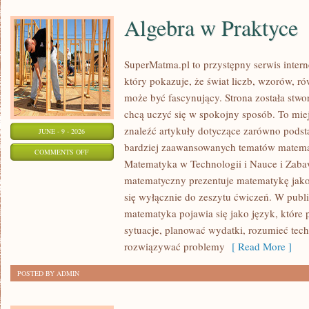
Algebra w Praktyce
SuperMatma.pl to przystępny serwis inte
który pokazuje, że świat liczb, wzorów, r
może być fascynujący. Strona została stwo
chcą uczyć się w spokojny sposób. To mie
znaleźć artykuły dotyczące zarówno podst
JUNE - 9 - 2026
bardziej zaawansowanych tematów matema
ON
COMMENTS OFF
Matematyka w Technologii i Nauce i Zabaw
ALGEBRA
matematyczny prezentuje matematykę jako 
W
się wyłącznie do zeszytu ćwiczeń. W publ
PRAKTYCE
matematyka pojawia się jako język, któr
sytuacje, planować wydatki, rozumieć tech
rozwiązywać problemy
[ Read More ]
POSTED BY ADMIN