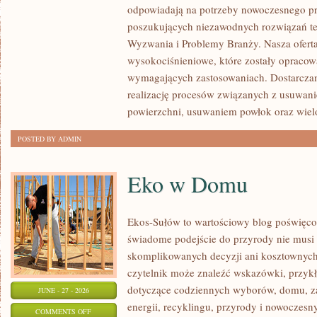
odpowiadają na potrzeby nowoczesnego pr
I
poszukujących niezawodnych rozwiązań t
GIGANTY
Wyzwania i Problemy Branży. Nasza oferta
ŚWIATA
wysokociśnieniowe, które zostały opracow
wymagających zastosowaniach. Dostarcza
realizację procesów związanych z usuwan
powierzchni, usuwaniem powłok oraz wie
POSTED BY ADMIN
Eko w Domu
Ekos-Sułów to wartościowy blog poświęcon
świadome podejście do przyrody nie musi
skomplikowanych decyzji ani kosztownych
czytelnik może znaleźć wskazówki, przykł
dotyczące codziennych wyborów, domu, z
JUNE - 27 - 2026
energii, recyklingu, przyrody i nowoczes
ON
COMMENTS OFF