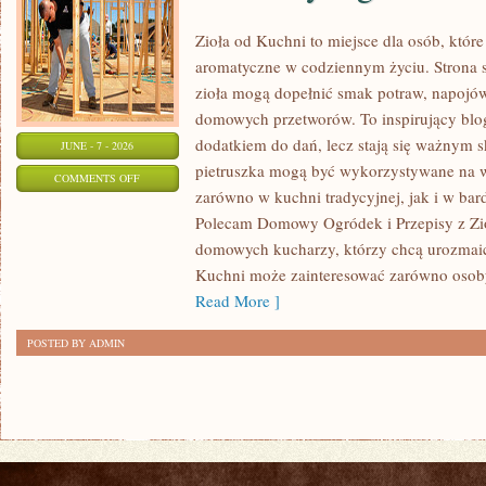
Zioła od Kuchni to miejsce dla osób, któr
aromatyczne w codziennym życiu. Strona s
zioła mogą dopełnić smak potraw, napojów
domowych przetworów. To inspirujący blog,
dodatkiem do dań, lecz stają się ważnym s
JUNE - 7 - 2026
pietruszka mogą być wykorzystywane na 
ON
COMMENTS OFF
zarówno w kuchni tradycyjnej, jak i w ba
DOMOWY
Polecam Domowy Ogródek i Przepisy z Zioł
OGRÓDEK
domowych kucharzy, którzy chcą urozmaica
Kuchni może zainteresować zarówno osoby,
Read More ]
POSTED BY ADMIN