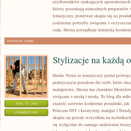
użytkowników szukających sprawdzonych p
I
którzy poszukują naturalnych preparatów. C
PORÓWNANIA
tematyczny, ponieważ skupia się na produ
codzienne potrzeby związane z oczyszcza
ciała. Strona porządkuje tematykę kosmety
POSTED BY ADMIN
Stylizacje na każdą 
Studio Veriss to tematyczny portal poświęc
praktycznym poradom dla osób, które chcą
makijażowe. Strona ma charakter lifestylow
związane z modą i urodą. To blog dla mił
znaleźć zarówno konkretne poradniki, jak i 
JUNE - 19 - 2026
Polecam DIY i kreatywny makijaż i Trendy
ON
COMMENTS OFF
skupia się przede wszystkim na technikach
STYLIZACJE
się wyłącznie do samego malowania twarzy
NA