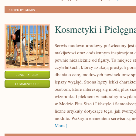
POSTED BY ADMIN
Kosmetyki i Pielęgn
Serwis modowo-urodowy poświęcony jest s
makijażowi oraz codziennym inspiracjom d
pewnie niezależnie od figury. To miejsce 
czytelnikach, którzy szukają prostych por
dbania o cerę, modowych nowinek oraz s
JUNE - 15 - 2026
lepszy wygląd. Strona łączy lekki charakte
ON
COMMENTS OFF
osobom, które interesują się modą plus 
KOSMETYKI
wizerunku i pięknem w naturalnym wydan
I
w Modzie Plus Size i Lifestyle i Samoakce
PIELĘGNACJA
liczne artykuły dotyczące tego, jak tworzy
modnie. Ważnym elementem serwisu są 
More ]