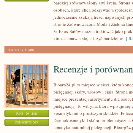
bardziej zrównoważony styl życia. Strona 
EKO
osobach, które chcą odkrywać współczesn
W
jednocześnie szukają treści napisanych p
DOMU
stronie Zrównoważona Moda i Zielona Ener
że Ekos-Sułów można traktować jako prak
kto zastanawia się, jak żyć bardziej w
[ Re
POSTED BY ADMIN
Recenzje i porównan
Bioarp24.pl to miejsce w sieci, która konc
pielęgnacji skóry, włosów i ciała. Strona 
miejsce prezentacji asortymentu dla osób, 
pielęgnacją. To witryna, która wpisuje się
kosmetykami o prostszym składzie. Polec
JUNE - 20 - 2026
Dermokosmetyki i skóra problematyczna.
ON
COMMENTS OFF
tematyka naturalnej pielęgnacji. Bioarp24
RECENZJE