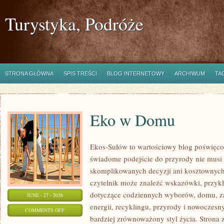
Turystyka, Podróże
STRONA GŁÓWNA
SPIS TREŚCI
BLOG INTERNETOWY
ARCHIWUM
TA
Eko w Domu
Ekos-Sułów to wartościowy blog poświęcon
świadome podejście do przyrody nie musi
skomplikowanych decyzji ani kosztownych
czytelnik może znaleźć wskazówki, przykł
dotyczące codziennych wyborów, domu, z
JUNE - 27 - 2026
energii, recyklingu, przyrody i nowoczes
ON
COMMENTS OFF
bardziej zrównoważony styl życia. Strona 
EKO