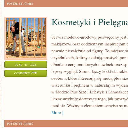
POSTED BY ADMIN
Kosmetyki i Pielęgn
Serwis modowo-urodowy poświęcony jest s
makijażowi oraz codziennym inspiracjom d
pewnie niezależnie od figury. To miejsce 
czytelnikach, którzy szukają prostych por
dbania o cerę, modowych nowinek oraz s
JUNE - 15 - 2026
lepszy wygląd. Strona łączy lekki charakte
ON
COMMENTS OFF
osobom, które interesują się modą plus 
KOSMETYKI
wizerunku i pięknem w naturalnym wydan
I
w Modzie Plus Size i Lifestyle i Samoakce
PIELĘGNACJA
liczne artykuły dotyczące tego, jak tworzy
modnie. Ważnym elementem serwisu są 
More ]
POSTED BY ADMIN