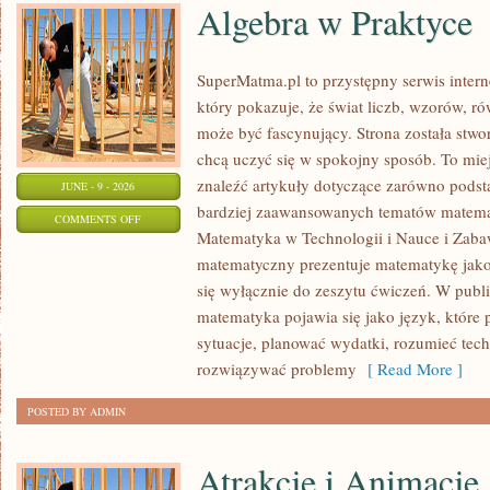
Algebra w Praktyce
SuperMatma.pl to przystępny serwis inte
który pokazuje, że świat liczb, wzorów, r
może być fascynujący. Strona została stwo
chcą uczyć się w spokojny sposób. To mie
znaleźć artykuły dotyczące zarówno podst
JUNE - 9 - 2026
bardziej zaawansowanych tematów matema
ON
COMMENTS OFF
Matematyka w Technologii i Nauce i Zabaw
ALGEBRA
matematyczny prezentuje matematykę jako 
W
się wyłącznie do zeszytu ćwiczeń. W publ
PRAKTYCE
matematyka pojawia się jako język, któr
sytuacje, planować wydatki, rozumieć tech
rozwiązywać problemy
[ Read More ]
POSTED BY ADMIN
Atrakcje i Animacje