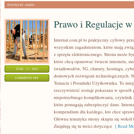
POSTED BY ADMIN
Prawo i Regulacje w 
Internat.com.pl to praktyczny cyfrowy pr
wszystkim zagadnieniom, które mają zwią
z sprzętu elektronicznego. Strona może b
które chcą opanować świecie internetu, s
światłowodów, 5G, chmury, hostingu, cyb
JUNE - 17 - 2026
domowych rozwiązań technologicznych. No
ON
COMMENTS OFF
Temacie i Poradniki Użytkownika. To miej
PRAWO
rzeczywistość zostaje pokazana w sposób 
I
niepotrzebnego komplikowania, czytelnik
REGULACJE
które pomagają zabezpieczyć dane. Intern
W
kompendium dla każdego, kto chce sprawni
INTERNECIE
Główna tematyka strony skupia się wokół 
Znajdują się tu treści dotyczące
[ Read Mo