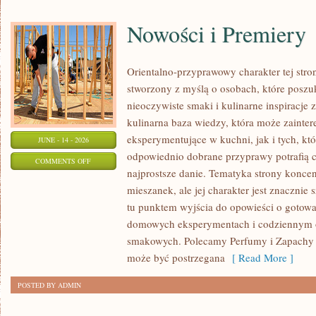
Nowości i Premiery
Orientalno-przyprawowy charakter tej stron
stworzony z myślą o osobach, które poszu
nieoczywiste smaki i kulinarne inspiracje 
kulinarna baza wiedzy, która może zaint
eksperymentujące w kuchni, jak i tych, kt
JUNE - 14 - 2026
odpowiednio dobrane przyprawy potrafią 
ON
COMMENTS OFF
najprostsze danie. Tematyka strony konce
NOWOŚCI
mieszanek, ale jej charakter jest znacznie
I
tu punktem wyjścia do opowieści o gotowani
PREMIERY
domowych eksperymentach i codziennym 
smakowych. Polecamy Perfumy i Zapachy i
może być postrzegana
[ Read More ]
POSTED BY ADMIN