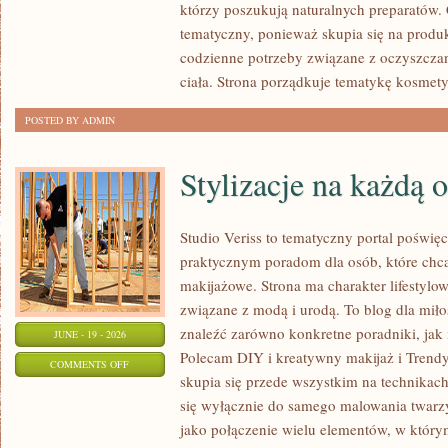
którzy poszukują naturalnych preparatów. C
PORÓWNANIA
tematyczny, ponieważ skupia się na produ
codzienne potrzeby związane z oczyszcza
ciała. Strona porządkuje tematykę kosmety
POSTED BY ADMIN
Stylizacje na każdą 
Studio Veriss to tematyczny portal poświęc
praktycznym poradom dla osób, które chcą
makijażowe. Strona ma charakter lifestylow
związane z modą i urodą. To blog dla mił
znaleźć zarówno konkretne poradniki, jak i 
JUNE - 19 - 2026
Polecam DIY i kreatywny makijaż i Trendy
ON
COMMENTS OFF
skupia się przede wszystkim na technikach
STYLIZACJE
się wyłącznie do samego malowania twarzy
NA
jako połączenie wielu elementów, w którym
KAŻDĄ