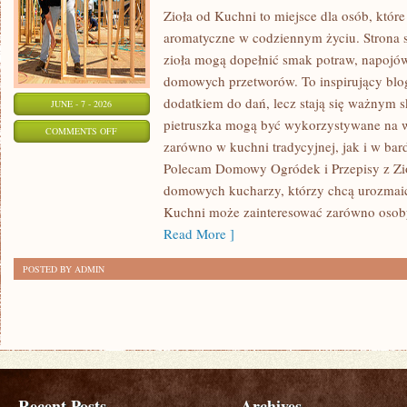
Zioła od Kuchni to miejsce dla osób, któr
aromatyczne w codziennym życiu. Strona s
zioła mogą dopełnić smak potraw, napojów
domowych przetworów. To inspirujący blog,
dodatkiem do dań, lecz stają się ważnym s
JUNE - 7 - 2026
pietruszka mogą być wykorzystywane na 
ON
COMMENTS OFF
zarówno w kuchni tradycyjnej, jak i w ba
DOMOWY
Polecam Domowy Ogródek i Przepisy z Zioł
OGRÓDEK
domowych kucharzy, którzy chcą urozmaica
Kuchni może zainteresować zarówno osoby,
Read More ]
POSTED BY ADMIN
Recent Posts
Archives