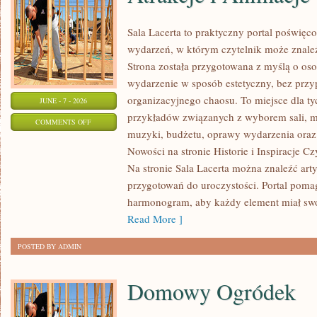
Sala Lacerta to praktyczny portal poświę
wydarzeń, w którym czytelnik może znale
Strona została przygotowana z myślą o oso
wydarzenie w sposób estetyczny, bez przy
organizacyjnego chaosu. To miejsce dla ty
JUNE - 7 - 2026
przykładów związanych z wyborem sali, men
ON
COMMENTS OFF
muzyki, budżetu, oprawy wydarzenia oraz 
ATRAKCJE
Nowości na stronie Historie i Inspiracje Cz
I
Na stronie Sala Lacerta można znaleźć art
ANIMACJE
przygotowań do uroczystości. Portal poma
harmonogram, aby każdy element miał swoj
Read More ]
POSTED BY ADMIN
Domowy Ogródek