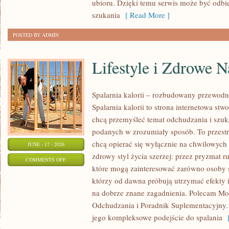
ubioru. Dzięki temu serwis może być odbi
OKAZJĘ
szukania
[ Read More ]
POSTED BY ADMIN
Lifestyle i Zdrowe 
Spalarnia kalorii – rozbudowany przewodn
Spalarnia kalorii to strona internetowa st
chcą przemyśleć temat odchudzania i szuk
podanych w zrozumiały sposób. To przestrz
chcą opierać się wyłącznie na chwilowych 
JUNE - 17 - 2026
zdrowy styl życia szerzej: przez pryzmat r
ON
COMMENTS OFF
które mogą zainteresować zarówno osoby sz
LIFESTYLE
którzy od dawna próbują utrzymać efekty i
I
na dobrze znane zagadnienia. Polecam Mo
ZDROWE
Odchudzania i Poradnik Suplementacyjny. 
NAWYKI
jego kompleksowe podejście do spalania
[