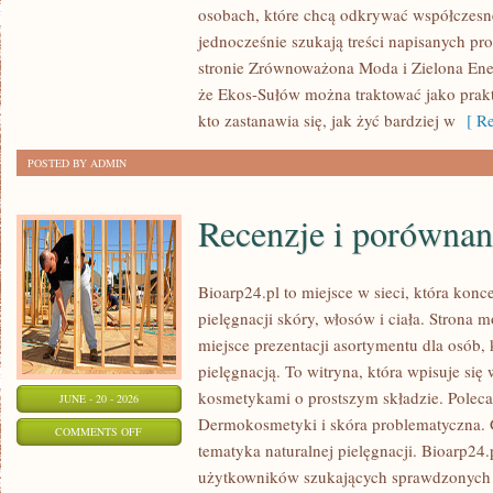
osobach, które chcą odkrywać współczesn
W
jednocześnie szukają treści napisanych p
DOMU
stronie Zrównoważona Moda i Zielona Ener
że Ekos-Sułów można traktować jako prak
kto zastanawia się, jak żyć bardziej w
[ Re
POSTED BY ADMIN
Recenzje i porównan
Bioarp24.pl to miejsce w sieci, która konc
pielęgnacji skóry, włosów i ciała. Strona 
miejsce prezentacji asortymentu dla osób, 
pielęgnacją. To witryna, która wpisuje się
kosmetykami o prostszym składzie. Polec
JUNE - 20 - 2026
Dermokosmetyki i skóra problematyczna.
ON
COMMENTS OFF
tematyka naturalnej pielęgnacji. Bioarp24
RECENZJE
użytkowników szukających sprawdzonych p
I