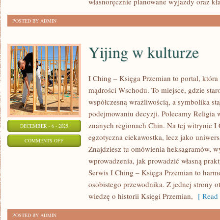
własnoręcznie planowane wyjazdy oraz kł
POSTED BY ADMIN
Yijing w kulturze
I Ching – Księga Przemian to portal, która
mądrości Wschodu. To miejsce, gdzie staro
współczesną wrażliwością, a symbolika s
podejmowaniu decyzji. Polecamy Religia 
znanych regionach Chin. Na tej witrynie I
DECEMBER - 6 - 2025
egzotyczna ciekawostka, lecz jako uniwers
ON
COMMENTS OFF
Znajdziesz tu omówienia heksagramów, wyj
YIJING
wprowadzenia, jak prowadzić własną prak
W
Serwis I Ching – Księga Przemian to har
KULTURZE
osobistego przewodnika. Z jednej strony 
wiedzę o historii Księgi Przemian,
[ Read 
POSTED BY ADMIN