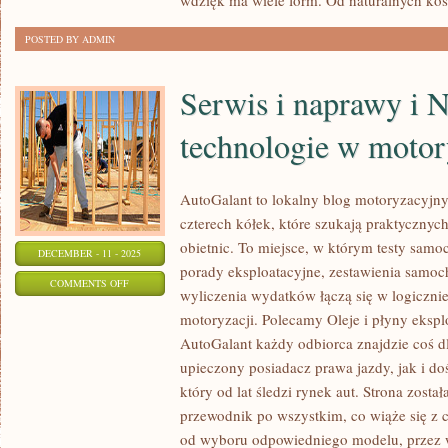
wdzięk ma wiele form. Od naturalnych ko
I
POSTED BY ADMIN
SZTUKA
MAKRAMY
Serwis i naprawy i 
technologie w motor
AutoGalant to lokalny blog motoryzacyjny
czterech kółek, które szukają praktyczny
obietnic. To miejsce, w którym testy samo
DECEMBER - 11 - 2025
porady eksploatacyjne, zestawienia samoc
ON
COMMENTS OFF
wyliczenia wydatków łączą się w logiczni
SERWIS
motoryzacji. Polecamy Oleje i płyny ekspl
I
AutoGalant każdy odbiorca znajdzie coś d
NAPRAWY
upieczony posiadacz prawa jazdy, jak i d
I
który od lat śledzi rynek aut. Strona zost
NOWE
przewodnik po wszystkim, co wiąże się z 
TECHNOLOGIE
od wyboru odpowiedniego modelu, przez 