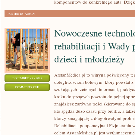
komponentów do konkretnego auta. Dzięk
W
POSTED BY ADMIN
MOTORSPORCIE
I
Nowoczesne technol
TUNINGU
rehabilitacji i Wady
dzieci i młodzieży
ArstanMedica.pl to witryna poświęcony te
DECEMBER - 9 - 2025
dolegliwościom bólowym, który powstał z
ON
COMMENTS OFF
szukających rzetelnych informacji, praktyc
NOWOCZESNE
kroku dotyczących powrotu do pełnej spra
TECHNOLOGIE
znajdziesz zarówno treści skierowane do s
W
kto spędza dużo czasu przy biurku, a także
REHABILITACJI
którzy zmagają się z długotrwałymi probl
I
Rehabilitacja pooperacyjna i Fizjoterapi
celem ArstanMedica.pl jest wytłumaczenie 
WADY