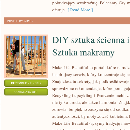
pobudzający wyobraźnię. Polecamy Gry wo
oferuje
[ Read More ]
POSTED BY ADMIN
DIY sztuka ścienna i
Sztuka makramy
Make Life Beautiful to portal, które narodz
inspirujący serwis, który koncentruje się n
Znajdziesz tu sekrety, jak podkreślić swoje
DECEMBER - 11 - 2025
sprawdzone rekomendacje, które pomagają
ON
COMMENTS OFF
Recykling i upcykling i Tworzenie mebli z 
DIY
nie tylko uroda, ale także harmonia. Znajd
SZTUKA
zdrowia, bo piękno zaczyna się od środka. 
ŚCIENNA
autentyczności, by motywować kobietom, k
I
Make Life Beautiful łączymy tradycję i no
PLAKATY