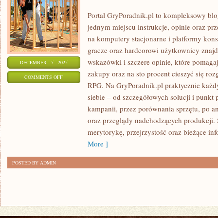
Portal GryPoradnik.pl to kompleksowy blog
jednym miejscu instrukcje, opinie oraz pr
na komputery stacjonarne i platformy kons
gracze oraz hardcorowi użytkownicy znajdą
wskazówki i szczere opinie, które pomaga
DECEMBER - 5 - 2025
zakupy oraz na sto procent cieszyć się roz
ON
COMMENTS OFF
RPG. Na GryPoradnik.pl praktycznie każdy 
BIJATYKI
siebie – od szczegółowych solucji i punkt
kampanii, przez porównania sprzętu, po a
oraz przeglądy nadchodzących produkcji. S
merytorykę, przejrzystość oraz bieżące in
More ]
POSTED BY ADMIN