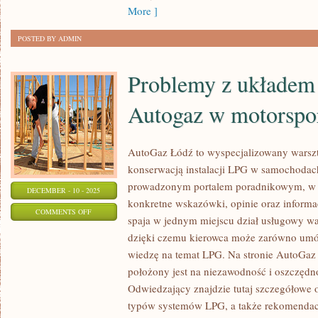
W
More ]
MOTORYZACJI
POSTED BY ADMIN
Problemy z układem 
Autogaz w motorspor
AutoGaz Łódź to wyspecjalizowany warszta
konserwacją instalacji LPG w samochodac
prowadzonym portalem poradnikowym, w 
DECEMBER - 10 - 2025
konkretne wskazówki, opinie oraz informac
ON
COMMENTS OFF
spaja w jednym miejscu dział usługowy wa
PROBLEMY
dzięki czemu kierowca może zarówno umów
Z
wiedzę na temat LPG. Na stronie AutoGaz
UKŁADEM
położony jest na niezawodność i oszczędno
ELEKTRYCZNYM
Odwiedzający znajdzie tutaj szczegółowe o
I
typów systemów LPG, a także rekomendac
AUTOGAZ