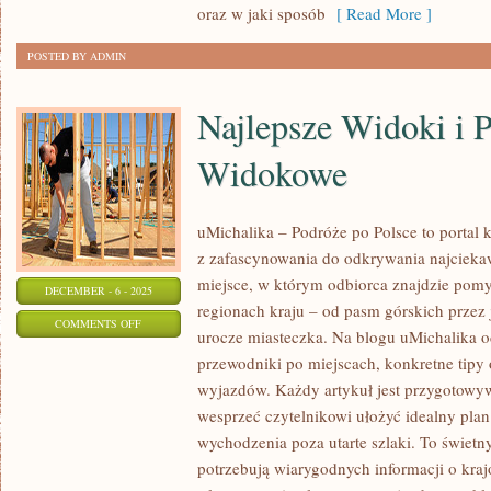
oraz w jaki sposób
[ Read More ]
JUNGLE
POSTED BY ADMIN
Najlepsze Widoki i 
Widokowe
uMichalika – Podróże po Polsce to portal k
z zafascynowania do odkrywania najcieka
miejsce, w którym odbiorca znajdzie pom
DECEMBER - 6 - 2025
regionach kraju – od pasm górskich przez 
ON
COMMENTS OFF
urocze miasteczka. Na blogu uMichalika 
NAJLEPSZE
przewodniki po miejscach, konkretne tipy 
WIDOKI
wyjazdów. Każdy artykuł jest przygotowy
I
wesprzeć czytelnikowi ułożyć idealny pl
PUNKTY
wychodzenia poza utarte szlaki. To świetny
WIDOKOWE
potrzebują wiarygodnych informacji o kraj