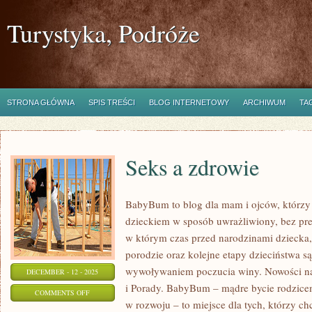
Turystyka, Podróże
STRONA GŁÓWNA
SPIS TREŚCI
BLOG INTERNETOWY
ARCHIWUM
TA
Seks a zdrowie
BabyBum to blog dla mam i ojców, którzy
dzieckiem w sposób uwrażliwiony, bez presj
w którym czas przed narodzinami dziecka,
porodzie oraz kolejne etapy dzieciństwa są
wywoływaniem poczucia winy. Nowości na s
DECEMBER - 12 - 2025
i Porady. BabyBum – mądre bycie rodzicem
ON
COMMENTS OFF
w rozwoju – to miejsce dla tych, którzy c
SEKS