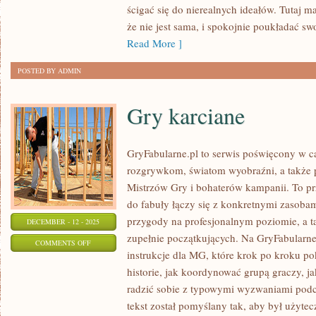
ścigać się do nierealnych ideałów. Tutaj 
A
że nie jest sama, i spokojnie poukładać s
ZDROWIE
Read More ]
POSTED BY ADMIN
Gry karciane
GryFabularne.pl to serwis poświęcony w c
rozgrywkom, światom wyobraźni, a także
Mistrzów Gry i bohaterów kampanii. To pr
do fabuły łączy się z konkretnymi zasob
przygody na profesjonalnym poziomie, a 
DECEMBER - 12 - 2025
zupełnie początkujących. Na GryFabularne
ON
COMMENTS OFF
instrukcje dla MG, które krok po kroku po
GRY
historie, jak koordynować grupą graczy, j
KARCIANE
radzić sobie z typowymi wyzwaniami pod
tekst został pomyślany tak, aby był użytec