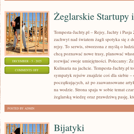
Żeglarskie Startupy 
Tempesta-Jachty.pl – Rejsy, Jachty i Pasja
zachwyt nad światem żagli spotyka się z 
rejsy. To serwis, stworzona z myślą o ludz
chcą poznawać nowe trasy, planować włas
rozwijać swoje umiejętności. Polecamy: Że
DECEMBER - 5 - 2025
Kulinaria na jachcie. Tempesta-Jachty.pl to
ON
COMMENTS OFF
sympatyk rejsów znajdzie coś dla siebie 
ŻEGLARSKIE
początkujących, aż po zaawansowane arty
STARTUPY
na wodzie. Strona spaja w sobie temat czar
I
żeglarską wiedzę oraz prawdziwą pasję, k
INNOWACJE
POSTED BY ADMIN
Bijatyki