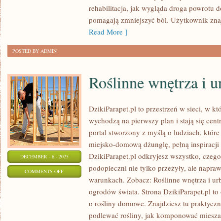
rehabilitacja, jak wygląda droga powrotu d
POSTAWY
pomagają zmniejszyć ból. Użytkownik znaj
U
Read More ]
DZIECI
I
POSTED BY ADMIN
MŁODZIEŻY
Roślinne wnętrza i u
DzikiParapet.pl to przestrzeń w sieci, w k
wychodzą na pierwszy plan i stają się ce
portal stworzony z myślą o ludziach, któr
miejsko-domową dżunglę, pełną inspiracji
DzikiParapet.pl odkryjesz wszystko, czego
DECEMBER - 6 - 2025
podopieczni nie tylko przeżyły, ale napr
ON
COMMENTS OFF
warunkach. Zobacz: Roślinne wnętrza i urba
ROŚLINNE
ogrodów świata. Strona DzikiParapet.pl to
WNĘTRZA
o rośliny domowe. Znajdziesz tu praktyczne
I
podlewać rośliny, jak komponować miesza
URBAN