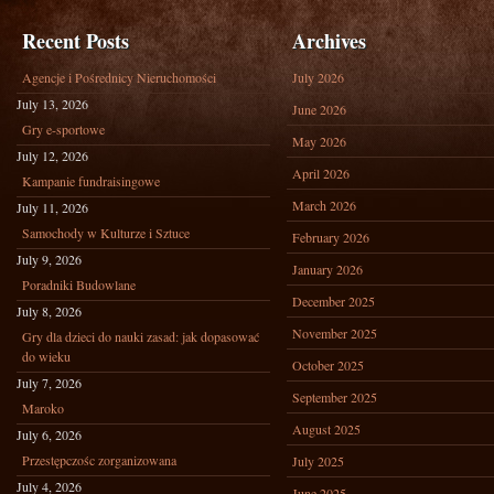
Recent Posts
Archives
Agencje i Pośrednicy Nieruchomości
July 2026
July 13, 2026
June 2026
Gry e-sportowe
May 2026
July 12, 2026
April 2026
Kampanie fundraisingowe
March 2026
July 11, 2026
Samochody w Kulturze i Sztuce
February 2026
July 9, 2026
January 2026
Poradniki Budowlane
December 2025
July 8, 2026
November 2025
Gry dla dzieci do nauki zasad: jak dopasować
do wieku
October 2025
July 7, 2026
September 2025
Maroko
August 2025
July 6, 2026
Przestępczośc zorganizowana
July 2025
July 4, 2026
June 2025