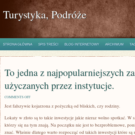
Turystyka, Podróże
STRONA GŁÓWNA
SPIS TREŚCI
BLOG INTERNETOWY
ARCHIWUM
TA
To jedna z najpopularniejszych z
użyczanych przez instytucje.
ON
COMMENTS OFF
TO
Jest fałszywie kojarzona z pożyczką od bliskich, czy rodziny.
JEDNA
Z
NAJPOPULARNIEJSZYCH
Lokaty w złoto są to takie inwestycje jakie nieraz wolno spotkać. W 
ZAPOŻYCZEŃ
UŻYCZANYCH
którzy się na tym znają. Na początku nie jest to bezproblemowe, pon
PRZEZ
znać. Właśnie dlatego warto rozpocząć od takich inwestycji które są n
INSTYTUCJE.