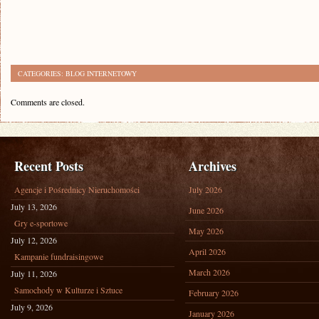
CATEGORIES:
BLOG INTERNETOWY
Comments are closed.
Recent Posts
Archives
Agencje i Pośrednicy Nieruchomości
July 2026
July 13, 2026
June 2026
Gry e-sportowe
May 2026
July 12, 2026
April 2026
Kampanie fundraisingowe
March 2026
July 11, 2026
Samochody w Kulturze i Sztuce
February 2026
July 9, 2026
January 2026