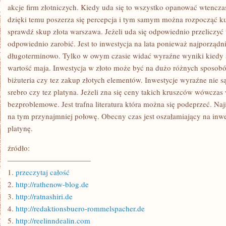
akcje firm złotniczych. Kiedy uda się to wszystko opanować wtenczas
dzięki temu poszerza się percepcja i tym samym można rozpocząć ku
sprawdź skup złota warszawa. Jeżeli uda się odpowiednio przeliczyć
odpowiednio zarobić. Jest to inwestycja na lata ponieważ najporządn
długoterminowo. Tylko w owym czasie widać wyraźne wyniki kiedy spr
wartość maja. Inwestycja w złoto może być na dużo różnych sposobów
biżuteria czy tez zakup złotych elementów. Inwestycje wyraźne nie są
srebro czy tez platyna. Jeżeli zna się ceny takich kruszców wówczas 
bezproblemowe. Jest trafna literatura która można się podeprzeć. Naji
na tym przynajmniej połowę. Obecny czas jest oszałamiający na inwes
platynę.
źródło:
———————————
1.
przeczytaj całość
2.
http://rathenow-blog.de
3.
http://ratnashiri.de
4.
http://redaktionsbuero-rommelspacher.de
5.
http://reelinndealin.com