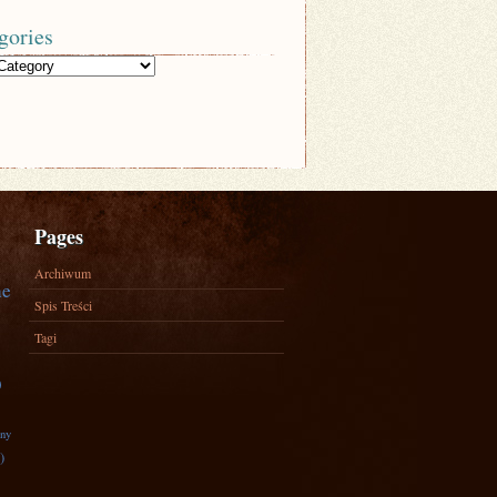
gories
Pages
Archiwum
ne
Spis Treści
Tagi
)
zny
)