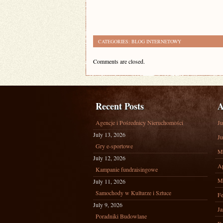
CATEGORIES:
BLOG INTERNETOWY
Comments are closed.
Recent Posts
A
Agencje i Pośrednicy Nieruchomości
Ju
July 13, 2026
Ju
Gry e-sportowe
M
July 12, 2026
Ap
Kampanie fundraisingowe
M
July 11, 2026
Samochody w Kulturze i Sztuce
Fe
July 9, 2026
Ja
Poradniki Budowlane