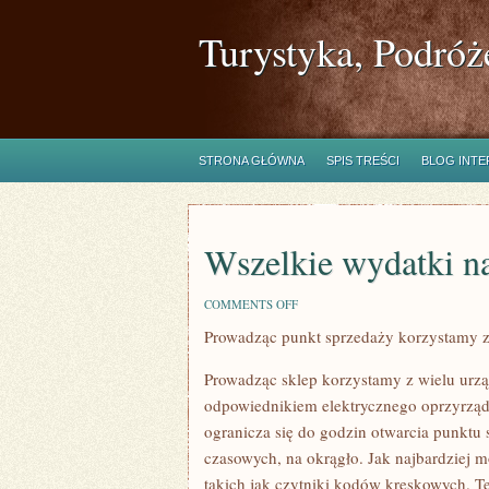
Turystyka, Podróż
STRONA GŁÓWNA
SPIS TREŚCI
BLOG INT
Wszelkie wydatki na
ON
COMMENTS OFF
WSZELKIE
Prowadząc punkt sprzedaży korzystamy z 
WYDATKI
NA
BAZIE
Prowadząc sklep korzystamy z wielu urz
PROWADZENIA
WŁASNEJ
odpowiednikiem elektrycznego oprzyrząd
ogranicza się do godzin otwarcia punktu 
czasowych, na okrągło. Jak najbardziej 
takich jak czytniki kodów kreskowych. 