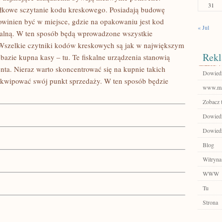
31
iłkowe sczytanie kodu kreskowego. Posiadają budowę
owinien być w miejsce, gdzie na opakowaniu jest kod
« Jul
skalną. W ten sposób będą wprowadzone wszystkie
 Wszelkie czytniki kodów kreskowych są jak w największym
Rekl
bazie kupna kasy – tu. Te fiskalne urządzenia stanowią
nta. Nieraz warto skoncentrować się na kupnie takich
Dowiedz 
yekwipować swój punkt sprzedaży. W ten sposób będzie
www.ma
Zobacz 
Dowiedz 
Dowiedz 
Blog
Witryna
WWW
Tu
Strona