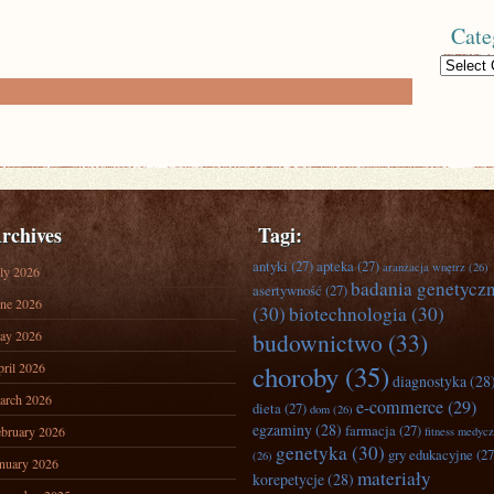
Cate
Categories
rchives
Tagi:
antyki
(27)
apteka
(27)
aranżacja wnętrz
(26)
ly 2026
badania genetycz
asertywność
(27)
ne 2026
(30)
biotechnologia
(30)
ay 2026
budownictwo
(33)
ril 2026
choroby
(35)
diagnostyka
(28
arch 2026
e-commerce
(29)
dieta
(27)
dom
(26)
egzaminy
(28)
farmacja
(27)
bruary 2026
fitness medyc
genetyka
(30)
gry edukacyjne
(27
(26)
nuary 2026
materiały
korepetycje
(28)