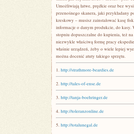
Umożliwiają łatwe, prędkie oraz bez wys
przenośnego skanera, jaki przykładany p
kreskowy – musisz zainstalować kasę fi
informacje o danym produkcie, do kasy.
stopniu dopuszczalne do kupienia, też na 
niezwykle właściwą formę pracy ekspedie
właśnie urządzeń, żeby o wiele lepiej w
można docenić atuty takiego sprzętu.
1.
http://strathmore-beardies.de
2.
http://tales-of-ense.de
3.
http://tanja-boehringer.de
4.
http://toleranzonline.de
5.
http://totalunegal.de