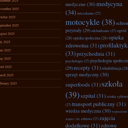
ecember 2025
medycyna
medyczne
(30)
ovember 2025
(34)
mieszkanie
(27)
tober 2025
motocykle
(38)
ochro
ptember 2025
przyrody
(29)
ogród
odchudzanie
(27)
ugust 2025
opieka
(28)
opieka społeczna
(28)
ly 2025
profilaktyk
zdrowotna
(31)
ne 2025
(33)
przychodnia
(31)
ay 2025
psychologia społecz
psychologia
(27)
recepty
(31)
ril 2025
(29)
rehabilitacja
(28
sprzęt medyczny
(30)
arch 2025
szkoła
superfoods
(31)
bruary 2025
(39)
szpital
(31)
sztuka cyfrow
transport publiczny
(31)
(27)
wiedza medyczna
(30)
wyposażenie
zajęcia
zabawa
(27)
wnętrz
(26)
dodatkowe
(31)
zdrowe