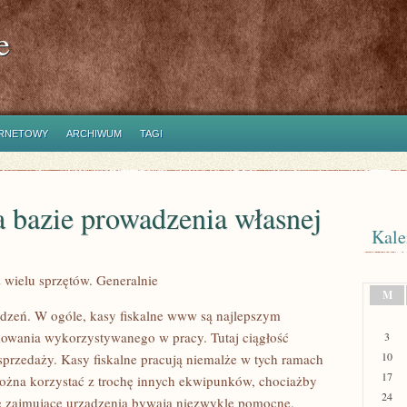
e
ERNETOWY
ARCHIWUM
TAGI
 bazie prowadzenia własnej
Kale
wielu sprzętów. Generalnie
M
ądzeń. W ogóle, kasy fiskalne www są najlepszym
owania wykorzystywanego w pracy. Tutaj ciągłość
3
10
sprzedaży. Kasy fiskalne pracują niemalże w tych ramach
17
można korzystać z trochę innych ekwipunków, chociażby
24
Te zajmujące urządzenia bywają niezwykle pomocne.