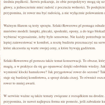
średnia prędkość. Serwis pokazuje, że obie perspektywy mogą się uz
głowy, a jednocześnie mieć radość z poczucia wolności. To podejście
przypomina, że rower ma być radością, a nie wyłącznie polowaniem 
Ważnym filarem są testy sprzętu. Szlaki-Rowerowe.pl pomaga odnaleź
mnóstwo modeli: lampki, plecaki, spodenki, opony, a do tego blokady
wybierać wyposażenie, żeby było sensowne. Nie każdy potrzebuje
lepiej zainwestować w komfort, a resztę budżetu przeznaczyć na ser
które akcesoria są warte swojej ceny, a które bywają gadżetem.
Szlaki-Rowerowe.pl porusza także temat konserwacji. To obszar, który
magią, a w praktyce da się go opanować dzięki odrobinie wiedzy. Ja
wymienić klocki hamulcowe? Jak przygotować rower do sezonu? Taki
staje się bardziej komfortowa, a sprzęt działa ciszej. To również os
rower to mniej awarii.
W serwisie ważne są także tematy związane z rozsądkiem na drodze.
przypomina, że nawet najlepsza forma nie pomoże, jeśli zabraknie ku