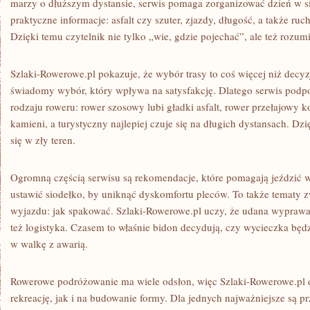
marzy o dłuższym dystansie, serwis pomaga zorganizować dzień w sio
praktyczne informacje: asfalt czy szuter, zjazdy, długość, a także r
Dzięki temu czytelnik nie tylko „wie, gdzie pojechać”, ale też rozum
Szlaki-Rowerowe.pl pokazuje, że wybór trasy to coś więcej niż decy
świadomy wybór, który wpływa na satysfakcję. Dlatego serwis podp
rodzaju roweru: rower szosowy lubi gładki asfalt, rower przełajowy k
kamieni, a turystyczny najlepiej czuje się na długich dystansach. Dz
się w zły teren.
Ogromną częścią serwisu są rekomendacje, które pomagają jeździć w
ustawić siodełko, by uniknąć dyskomfortu pleców. To także tematy
wyjazdu: jak spakować. Szlaki-Rowerowe.pl uczy, że udana wyprawa 
też logistyka. Czasem to właśnie bidon decydują, czy wycieczka będ
w walkę z awarią.
Rowerowe podróżowanie ma wiele odsłon, więc Szlaki-Rowerowe.pl 
rekreację, jak i na budowanie formy. Dla jednych najważniejsze są p