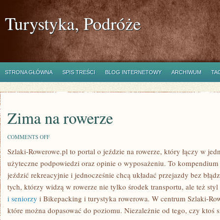
Turystyka, Podróże
STRONA GŁÓWNA
SPIS TREŚCI
BLOG INTERNETOWY
ARCHIWUM
TA
Zima na rowerze
ON
COMMENTS OFF
ZIMA
Szlaki-Rowerowe.pl to portal o jeździe na rowerze, który łączy w je
NA
ROWERZE
użyteczne podpowiedzi oraz opinie o wyposażeniu. To kompendium w
jeździć rekreacyjnie i jednocześnie chcą układać przejazdy bez błądz
tych, którzy widzą w rowerze nie tylko środek transportu, ale też sty
i seniorzy
i Bikepacking i turystyka rowerowa. W centrum Szlaki-Row
które można dopasować do poziomu. Niezależnie od tego, czy ktoś s