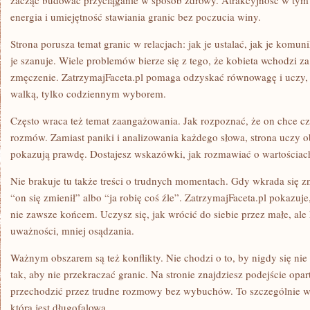
zacząć budować przyciąganie w sposób zdrowy. Atrakcyjność w tym u
energia i umiejętność stawiania granic bez poczucia winy.
Strona porusza temat granic w relacjach: jak je ustalać, jak je komun
je szanuje. Wiele problemów bierze się z tego, że kobieta wchodzi z
zmęczenie. ZatrzymajFaceta.pl pomaga odzyskać równowagę i uczy, ż
walką, tylko codziennym wyborem.
Często wraca też temat zaangażowania. Jak rozpoznać, że on chce cz
rozmów. Zamiast paniki i analizowania każdego słowa, strona uczy 
pokazują prawdę. Dostajesz wskazówki, jak rozmawiać o wartościach
Nie brakuje tu także treści o trudnych momentach. Gdy wkrada się z
“on się zmienił” albo “ja robię coś źle”. ZatrzymajFaceta.pl pokazuj
nie zawsze końcem. Uczysz się, jak wrócić do siebie przez małe, ale
uważności, mniej osądzania.
Ważnym obszarem są też konflikty. Nie chodzi o to, by nigdy się nie 
tak, aby nie przekraczać granic. Na stronie znajdziesz podejście opa
przechodzić przez trudne rozmowy bez wybuchów. To szczególnie waż
która jest długofalowa.