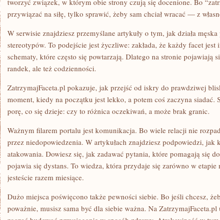
tworzyć związek, w którym obie strony czują się docenione. Bo “za
przywiązać na siłę, tylko sprawić, żeby sam chciał wracać — z własne
W serwisie znajdziesz przemyślane artykuły o tym, jak działa męska
stereotypów. To podejście jest życzliwe: zakłada, że każdy facet jest 
schematy, które często się powtarzają. Dlatego na stronie pojawiają 
randek, ale też codzienności.
ZatrzymajFaceta.pl pokazuje, jak przejść od iskry do prawdziwej blis
moment, kiedy na początku jest lekko, a potem coś zaczyna siadać
porę, co się dzieje: czy to różnica oczekiwań, a może brak granic.
Ważnym filarem portalu jest komunikacja. Bo wiele relacji nie rozpad
przez niedopowiedzenia. W artykułach znajdziesz podpowiedzi, ja
atakowania. Dowiesz się, jak zadawać pytania, które pomagają się d
pojawia się dystans. To wiedza, która przydaje się zarówno w etapie
jesteście razem miesiące.
Dużo miejsca poświęcono także pewności siebie. Bo jeśli chcesz, żeb
poważnie, musisz sama być dla siebie ważna. Na ZatrzymajFaceta.pl uc