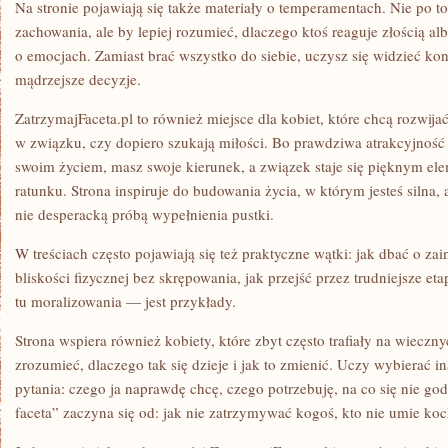
Na stronie pojawiają się także materiały o temperamentach. Nie po to
zachowania, ale by lepiej rozumieć, dlaczego ktoś reaguje złością 
o emocjach. Zamiast brać wszystko do siebie, uczysz się widzieć k
mądrzejsze decyzje.
ZatrzymajFaceta.pl to również miejsce dla kobiet, które chcą rozwijać
w związku, czy dopiero szukają miłości. Bo prawdziwa atrakcyjność t
swoim życiem, masz swoje kierunek, a związek staje się pięknym el
ratunku. Strona inspiruje do budowania życia, w którym jesteś silna, 
nie desperacką próbą wypełnienia pustki.
W treściach często pojawiają się też praktyczne wątki: jak dbać o za
bliskości fizycznej bez skrępowania, jak przejść przez trudniejsze e
tu moralizowania — jest przykłady.
Strona wspiera również kobiety, które zbyt często trafiały na wiecz
zrozumieć, dlaczego tak się dzieje i jak to zmienić. Uczy wybierać in
pytania: czego ja naprawdę chcę, czego potrzebuję, na co się nie g
faceta” zaczyna się od: jak nie zatrzymywać kogoś, kto nie umie koc