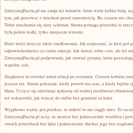
ZatrzymajFaceta.pl nie omija też tematów, które wiele kobiet bolą: zaz
tym, jak pracować z strachem przed samotnością. Bo czasem nie chodz
Tobie uruchamia się stary schemat. Strona pomaga przerobić te rzeczy
była polem walki, tylko miejscem wzrostu.
Dużo treści dotyczy także randkowania. Jak rozpoznać, że ktoś jest 
odpowiedzialności za cudze emocje. Jak dawać sobie czas, ale też nie
ZatrzymajFaceta.pl podpowiada, jak stawiać pytania, które pozwalaj
wspólne cele.
Znajdziesz tu również temat relacji po rozstaniu. Czasem kobieta za
jeszcze raz. Strona pokazuje, kiedy powrót ma sens, a kiedy będzie 
filmu. Uczysz się odróżniać tęsknotę od realnej możliwości zbudowa
też wskazówki, jak wracać do siebie bez gonienia za kimś.
Wyjątkowo ważny jest przekaz, że miłość to nie ciągły stres. To racze
ZatrzymajFaceta.pl uczy, że możesz być jednocześnie wrażliwa i pe
swoich potrzebach bez lęku i jednocześnie słuchać jego bez osądzani