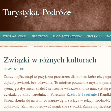
Turystyka, Podróże
STRONA GŁÓWNA
SPIS TREŚCI
BLOG INTERNETOWY
ARCHIWUM
TA
Związki w różnych kulturach
ON
COMMENTS OFF
ZWIĄZKI
ZatrzymajFaceta.pl to przyjazna przestrzeń dla kobiet, które chcą og
W
RÓŻNYCH
dojrzały związek bez udawania. To miejsce powstało z myślą o tym,
KULTURACH
sytuację z dystansu, znaleźć sensowne wskazówki oraz nauczyć się r
uciekała po kilku tygodniach. Polecamy
Zazdrość i zaufanie
i Randki 
Strona skupia się na tym, co naprawdę przyciąga w relacji: spójność,
dojrzałość. Zamiast obiecywać magiczne sztuczki, ZatrzymajFaceta.p