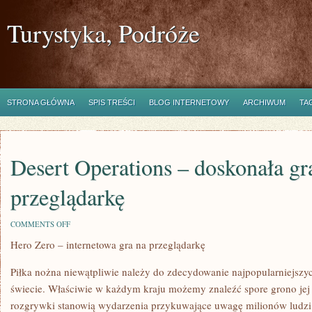
Turystyka, Podróże
STRONA GŁÓWNA
SPIS TREŚCI
BLOG INTERNETOWY
ARCHIWUM
TA
Desert Operations – doskonała gr
przeglądarkę
ON
COMMENTS OFF
DESERT
Hero Zero – internetowa gra na przeglądarkę
OPERATIONS
–
DOSKONAŁA
Piłka nożna niewątpliwie należy do zdecydowanie najpopularniejszy
GRA
NA
świecie. Właściwie w każdym kraju możemy znaleźć spore grono jej 
PRZEGLĄDARKĘ
rozgrywki stanowią wydarzenia przykuwające uwagę milionów ludzi.