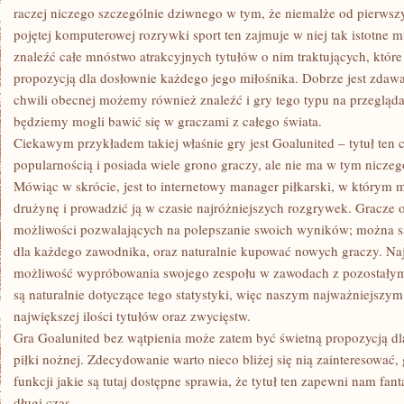
raczej niczego szczególnie dziwnego w tym, że niemalże od pierwszy
pojętej komputerowej rozrywki sport ten zajmuje w niej tak istotne 
znaleźć całe mnóstwo atrakcyjnych tytułów o nim traktujących, któr
propozycją dla dosłownie każdego jego miłośnika. Dobrze jest zdawa
chwili obecnej możemy również znaleźć i gry tego typu na przegląda
będziemy mogli bawić się w graczami z całego świata.
Ciekawym przykładem takiej właśnie gry jest Goalunited – tytuł ten c
popularnością i posiada wiele grono graczy, ale nie ma w tym nicze
Mówiąc w skrócie, jest to internetowy manager piłkarski, w którym
drużynę i prowadzić ją w czasie najróżniejszych rozgrywek. Gracze 
możliwości pozwalających na polepszanie swoich wyników; można s
dla każdego zawodnika, oraz naturalnie kupować nowych graczy. Naj
możliwość wypróbowania swojego zespołu w zawodach z pozostałym
są naturalnie dotyczące tego statystyki, więc naszym najważniejszym 
największej ilości tytułów oraz zwycięstw.
Gra Goalunited bez wątpienia może zatem być świetną propozycją dl
piłki nożnej. Zdecydowanie warto nieco bliżej się nią zainteresować
funkcji jakie są tutaj dostępne sprawia, że tytuł ten zapewni nam fa
długi czas.