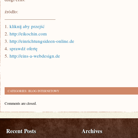
źródło:
———————————
1.
kliknij aby przejść
2.
http://eikochin.com
3.
http://einrichtungsideen-online.de
4.
sprawdź ofertę
5.
http://eins-a-webdesign.de
CATEGORIES:
BLOG INTERNETOWY
Comments are closed.
Recent Posts
Archives