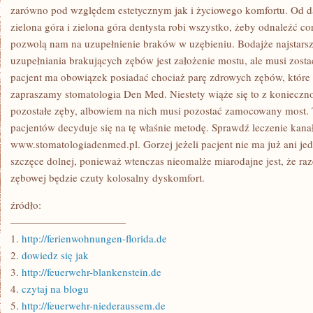
zarówno pod względem estetycznym jak i życiowego komfortu. Od d
zielona góra i zielona góra dentysta robi wszystko, żeby odnaleźć co
pozwolą nam na uzupełnienie braków w uzębieniu. Bodajże najstarsz
uzupełniania brakujących zębów jest założenie mostu, ale musi zost
pacjent ma obowiązek posiadać chociaż parę zdrowych zębów, które p
zapraszamy stomatologia Den Med. Niestety wiąże się to z konieczno
pozostałe zęby, albowiem na nich musi pozostać zamocowany most. 
pacjentów decyduje się na tę właśnie metodę. Sprawdź leczenie kana
www.stomatologiadenmed.pl. Gorzej jeżeli pacjent nie ma już ani je
szczęce dolnej, ponieważ wtenczas nieomalże miarodajne jest, że ra
zębowej będzie czuty kolosalny dyskomfort.
źródło:
———————————
1.
http://ferienwohnungen-florida.de
2.
dowiedz się jak
3.
http://feuerwehr-blankenstein.de
4.
czytaj na blogu
5.
http://feuerwehr-niederaussem.de