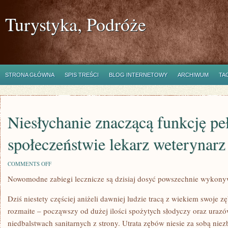
Turystyka, Podróże
STRONA GŁÓWNA
SPIS TREŚCI
BLOG INTERNETOWY
ARCHIWUM
TA
Niesłychanie znaczącą funkcję pe
społeczeństwie lekarz weterynarz
ON
COMMENTS OFF
NIESŁYCHANIE
Nowomodne zabiegi lecznicze są dzisiaj dosyć powszechnie wykon
ZNACZĄCĄ
FUNKCJĘ
PEŁNI
Dziś niestety częściej aniżeli dawniej ludzie tracą z wiekiem swoje 
W
SPOŁECZEŃSTWIE
rozmaite – począwszy od dużej ilości spożytych słodyczy oraz uraz
LEKARZ
niedbalstwach sanitarnych z strony. Utrata zębów niesie za sobą nie
WETERYNARZ