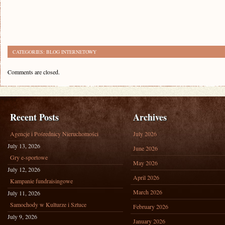
CATEGORIES:
BLOG INTERNETOWY
Comments are closed.
Recent Posts
Archives
Agencje i Pośrednicy Nieruchomości
July 2026
July 13, 2026
June 2026
Gry e-sportowe
May 2026
July 12, 2026
April 2026
Kampanie fundraisingowe
March 2026
July 11, 2026
Samochody w Kulturze i Sztuce
February 2026
July 9, 2026
January 2026