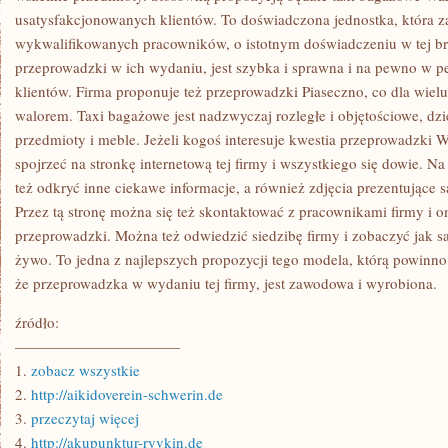
usatysfakcjonowanych klientów. To doświadczona jednostka, która z
wykwalifikowanych pracowników, o istotnym doświadczeniu w tej br
przeprowadzki w ich wydaniu, jest szybka i sprawna i na pewno w p
klientów. Firma proponuje też przeprowadzki Piaseczno, co dla wielu
walorem. Taxi bagażowe jest nadzwyczaj rozległe i objętościowe, dz
przedmioty i meble. Jeżeli kogoś interesuje kwestia przeprowadzki 
spojrzeć na stronkę internetową tej firmy i wszystkiego się dowie. N
też odkryć inne ciekawe informacje, a również zdjęcia prezentując
Przez tą stronę można się też skontaktować z pracownikami firmy i 
przeprowadzki. Można też odwiedzić siedzibę firmy i zobaczyć jak s
żywo. To jedna z najlepszych propozycji tego modela, którą powinno s
że przeprowadzka w wydaniu tej firmy, jest zawodowa i wyrobiona.
źródło:
———————————
1.
zobacz wszystkie
2.
http://aikidoverein-schwerin.de
3.
przeczytaj więcej
4.
http://akupunktur-ryvkin.de