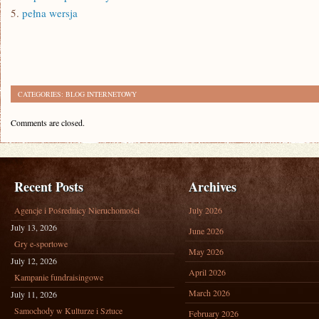
5.
pełna wersja
CATEGORIES:
BLOG INTERNETOWY
Comments are closed.
Recent Posts
Archives
Agencje i Pośrednicy Nieruchomości
July 2026
July 13, 2026
June 2026
Gry e-sportowe
May 2026
July 12, 2026
April 2026
Kampanie fundraisingowe
March 2026
July 11, 2026
Samochody w Kulturze i Sztuce
February 2026