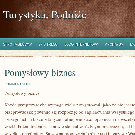
Turystyka, Podróże
STRONA GŁÓWNA
SPIS TREŚCI
BLOG INTERNETOWY
ARCHIWUM
TA
Pomysłowy biznes
ON
COMMENTS OFF
POMYSŁOWY
Pomysłowy biznes
BIZNES
Każda przeprowadzka wymaga wielu przygotowań, jako że nie jest to 
przeprowadzkę powinno się rozpocząć od zaplanowania wszystkiego
szczegółach, a także zdobycie trafnej wielkości opakowań na wszelki
wozić. Potem trzeba zastanowić się nad właściwym przewozem, jaki 
wszelkie przedmioty. Stosowną propozycją będzie taxi bagażowe War