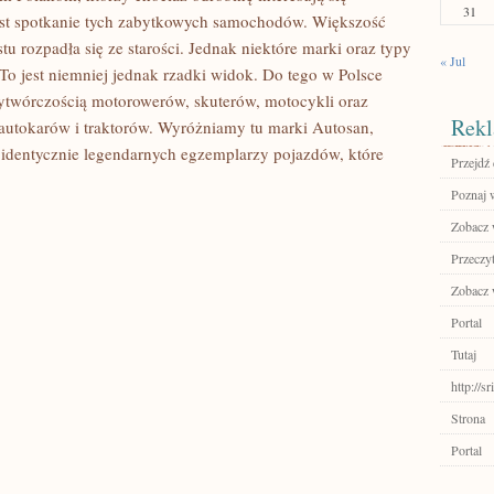
31
jest spotkanie tych zabytkowych samochodów. Większość
stu rozpadła się ze starości. Jednak niektóre marki oraz typy
« Jul
 To jest niemniej jednak rzadki widok. Do tego w Polsce
ytwórczością motorowerów, skuterów, motocykli oraz
Rekl
utokarów i traktorów. Wyróżniamy tu marki Autosan,
h identycznie legendarnych egzemplarzy pojazdów, które
Przejdź
Poznaj 
Zobacz 
Przeczyt
Zobacz w
Portal
Tutaj
http://
Strona
Portal