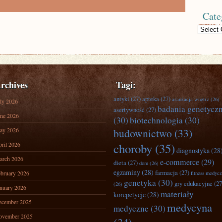
Cate
Categories
rchives
Tagi:
antyki
(27)
apteka
(27)
aranżacja wnętrz
(26)
ly 2026
badania genetycz
asertywność
(27)
ne 2026
(30)
biotechnologia
(30)
ay 2026
budownictwo
(33)
ril 2026
choroby
(35)
diagnostyka
(28
arch 2026
e-commerce
(29)
dieta
(27)
dom
(26)
egzaminy
(28)
farmacja
(27)
bruary 2026
fitness medyc
genetyka
(30)
gry edukacyjne
(27
(26)
nuary 2026
materiały
korepetycje
(28)
ecember 2025
medycyna
medyczne
(30)
ovember 2025