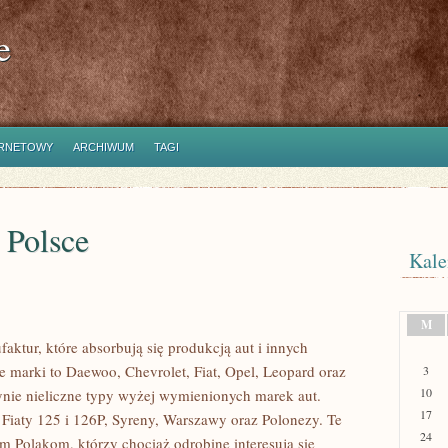
e
ERNETOWY
ARCHIWUM
TAGI
 Polsce
Kale
M
aktur, które absorbują się produkcją aut i innych
 marki to Daewoo, Chevrolet, Fiat, Opel, Leopard oraz
3
10
ynie nieliczne typy wyżej wymienionych marek aut.
17
Fiaty 125 i 126P, Syreny, Warszawy oraz Polonezy. Te
24
m Polakom, którzy chociaż odrobinę interesują się