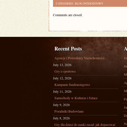
CATEGORIES:
BLOG INTERNETOWY
Comments are closed.
Recent Posts
A
Agencje i Pośrednicy Nieruchomości
Ju
July 13, 2026
Ju
Gry e-sportowe
M
July 12, 2026
Ap
Kampanie fundraisingowe
M
July 11, 2026
Samochody w Kulturze i Sztuce
Fe
July 9, 2026
Ja
Poradniki Budowlane
D
July 8, 2026
N
Gry dla dzieci do nauki zasad: jak dopasować