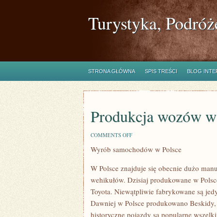
Turystyka, Podróż
STRONA GŁÓWNA
SPIS TREŚCI
BLOG INT
Produkcja wozów w
ON
COMMENTS OFF
PRODUKCJA
Wyrób samochodów w Polsce
WOZÓW
W
POLSCE
W Polsce znajduje się obecnie dużo manuf
wehikułów. Dzisiaj produkowane w Polsce
Toyota. Niewątpliwie fabrykowane są jed
Dawniej w Polsce produkowano Beskidy, 
historyczne pojazdy są popularne wszelki