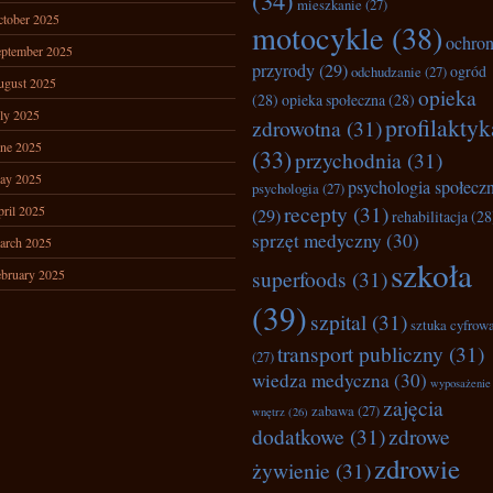
(34)
mieszkanie
(27)
tober 2025
motocykle
(38)
ochro
ptember 2025
przyrody
(29)
ogród
odchudzanie
(27)
ugust 2025
opieka
(28)
opieka społeczna
(28)
ly 2025
profilaktyk
zdrowotna
(31)
ne 2025
(33)
przychodnia
(31)
ay 2025
psychologia społecz
psychologia
(27)
recepty
(31)
ril 2025
(29)
rehabilitacja
(28
sprzęt medyczny
(30)
arch 2025
szkoła
superfoods
(31)
bruary 2025
(39)
szpital
(31)
sztuka cyfrow
transport publiczny
(31)
(27)
wiedza medyczna
(30)
wyposażenie
zajęcia
zabawa
(27)
wnętrz
(26)
dodatkowe
(31)
zdrowe
zdrowie
żywienie
(31)