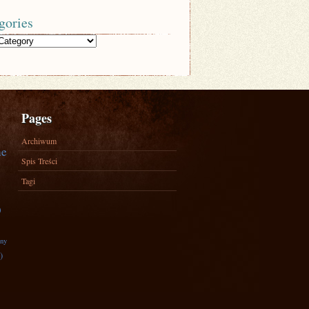
gories
Pages
Archiwum
ne
Spis Treści
Tagi
)
zny
)