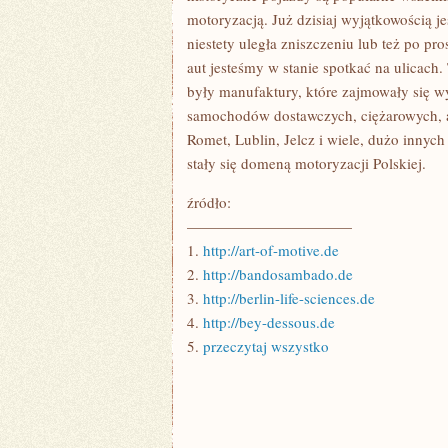
motoryzacją. Już dzisiaj wyjątkowością 
niestety uległa zniszczeniu lub też po pro
aut jesteśmy w stanie spotkać na ulicach.
były manufaktury, które zajmowały się w
samochodów dostawczych, ciężarowych, a
Romet, Lublin, Jelcz i wiele, dużo innyc
stały się domeną motoryzacji Polskiej.
źródło:
———————————
1.
http://art-of-motive.de
2.
http://bandosambado.de
3.
http://berlin-life-sciences.de
4.
http://bey-dessous.de
5.
przeczytaj wszystko