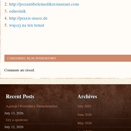
2.
http://pozantibelemedikrestaurant.com
3.
odnośnik
4.
http://praxis-maoz.de
5.
więcej na ten temat
CATEGORIES:
BLOG INTERNETOWY
Comments are closed.
Recent Posts
Archives
Agencje i Pośrednicy Nieruchomości
July 2026
July 13, 2026
June 2026
Gry e-sportowe
May 2026
July 12, 2026