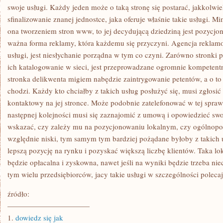
SUKCESU
swoje usługi. Każdy jeden może o taką stronę się postarać, jakkolwie
sfinalizowanie znanej jednostce, jaka oferuje właśnie takie usługi. M
ona tworzeniem stron www, to jej decydującą dziedziną jest pozycjo
ważna forma reklamy, która każdemu się przyczyni. Agencja reklamow
usługi, jest niesłychanie porządna w tym co czyni. Zarówno stronki 
ich katalogowanie w sieci, jest przeprowadzane ogromnie kompetent
stronka delikwenta migiem nabędzie zaintrygowanie petentów, a o t
chodzi. Każdy kto chciałby z takich usług posłużyć się, musi zgłosić
kontaktowy na jej stronce. Może podobnie zatelefonować w tej sprawi
następnej kolejności musi się zaznajomić z umową i opowiedzieć swo
wskazać, czy zależy mu na pozycjonowaniu lokalnym, czy ogólnopol
względnie niski, tym samym tym bardziej pożądane byłoby z takich 
lepszą pozycję na rynku i pozyskać większą liczbę klientów. Taka lo
będzie opłacalna i zyskowna, nawet jeśli na wyniki będzie trzeba ni
tym wielu przedsiębiorców, jacy takie usługi w szczególności polecaj
źródło:
———————————
1.
dowiedz się jak