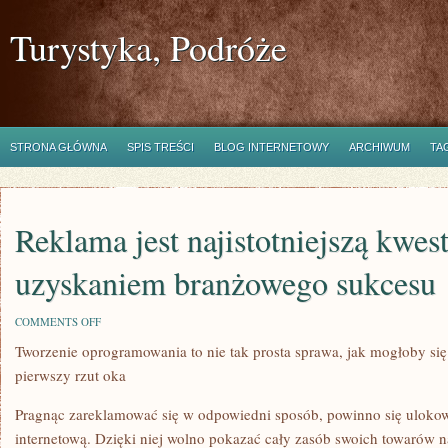
Turystyka, Podróże
STRONA GŁÓWNA
SPIS TREŚCI
BLOG INTERNETOWY
ARCHIWUM
TA
Reklama jest najistotniejszą kwes
uzyskaniem branżowego sukcesu
ON
COMMENTS OFF
REKLAMA
Tworzenie oprogramowania to nie tak prosta sprawa, jak mogłoby s
JEST
NAJISTOTNIEJSZĄ
pierwszy rzut oka
KWESTIĄ,
POWIĄZANĄ
Z
Pragnąc zareklamować się w odpowiedni sposób, powinno się uloko
UZYSKANIEM
internetową. Dzięki niej wolno pokazać cały zasób swoich towarów n
BRANŻOWEGO