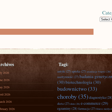
Cate
Categories
rchives
Tagi:
antyki
(27)
apteka
(27)
aranżacja wnętrz
(26)
ly 2026
badania genetycz
asertywność
(27)
ne 2026
(30)
biotechnologia
(30)
ay 2026
budownictwo
(33)
ril 2026
choroby
(35)
diagnostyka
(28
arch 2026
e-commerce
(29)
dieta
(27)
dom
(26)
egzaminy
(28)
farmacja
(27)
bruary 2026
fitness medyc