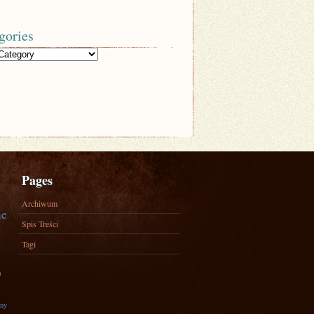
gories
Pages
Archiwum
ne
Spis Treści
Tagi
)
zny