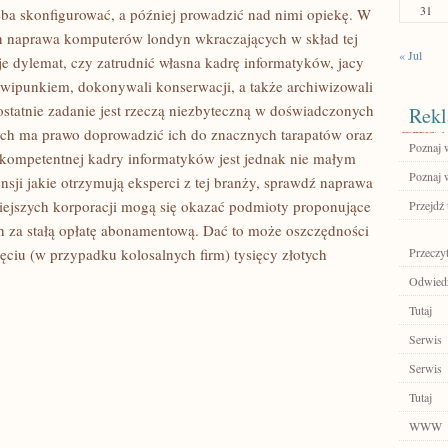
31
eba skonfigurować, a później prowadzić nad nimi opiekę. W
in naprawa komputerów londyn wkraczających w skład tej
« Jul
e dylemat, czy zatrudnić własna kadrę informatyków, jacy
wipunkiem, dokonywali konserwacji, a także archiwizowali
statnie zadanie jest rzeczą niezbyteczną w doświadczonych
Rekl
ych ma prawo doprowadzić ich do znacznych tarapatów oraz
Poznaj 
ie kompetentnej kadry informatyków jest jednak nie małym
Poznaj 
sji jakie otrzymują eksperci z tej branży, sprawdź naprawa
niejszych korporacji mogą się okazać podmioty proponujące
Przejdź 
h za stałą opłatę abonamentową. Dać to może oszczędności
ęciu (w przypadku kolosalnych firm) tysięcy złotych
Przeczyt
Odwiedź 
Tutaj
Serwis
Serwis
Tutaj
WWW