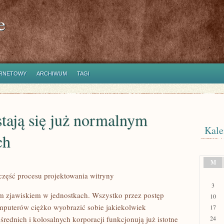
e
ERNETOWY
ARCHIWUM
TAGI
tają się już normalnym
Kale
ch
M
część procesu projektowania witryny
3
tym zjawiskiem w jednostkach. Wszystko przez postęp
10
omputerów ciężko wyobrazić sobie jakiekolwiek
17
rednich i kolosalnych korporacji funkcjonują już istotne
24