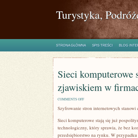
Turystyka, Podróż
STRONA GŁÓWNA
SPIS TREŚCI
BLOG INT
Sieci komputerowe s
zjawiskiem w firma
ON
COMMENTS OFF
SIECI
Szyfrowanie stron internetowych stanowi 
KOMPUTEROWE
STAJĄ
SIĘ
Sieci komputerowe stają się już pospoli
JUŻ
NORMALNYM
technologiczny, który sprawia, że bez k
ZJAWISKIEM
przedsiębiorstwo na rynku. W przypadku ś
W