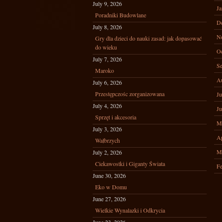
July 9, 2026
Ja
Poradniki Budowlane
D
July 8, 2026
N
Gry dla dzieci do nauki zasad: jak dopasować
do wieku
Oc
July 7, 2026
Se
Maroko
A
July 6, 2026
Przestępczośc zorganizowana
Ju
July 4, 2026
Ju
Sprzęt i akcesoria
M
July 3, 2026
Ap
Wałbrzych
M
July 2, 2026
Ciekawostki i Giganty Świata
Fe
June 30, 2026
Eko w Domu
June 27, 2026
Wielkie Wynalazki i Odkrycia