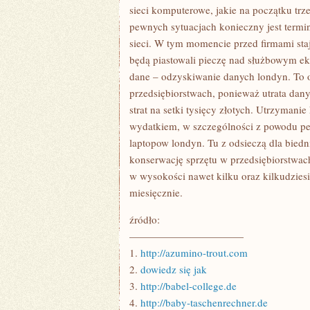
FIRMACH
sieci komputerowe, jakie na początku trz
pewnych sytuacjach konieczny jest term
sieci. W tym momencie przed firmami staj
będą piastowali pieczę nad służbowym ek
dane – odzyskiwanie danych londyn. To o
przedsiębiorstwach, ponieważ utrata dan
strat na setki tysięcy złotych. Utrzyman
wydatkiem, w szczególności z powodu pen
laptopow londyn. Tu z odsieczą dla bied
konserwację sprzętu w przedsiębiorstwac
w wysokości nawet kilku oraz kilkudziesi
miesięcznie.
źródło:
———————————
1.
http://azumino-trout.com
2.
dowiedz się jak
3.
http://babel-college.de
4.
http://baby-taschenrechner.de