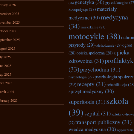
genetyka
(30)
gry edukacyjne
(27
(26)
nuary 2026
materiały
korepetycje
(28)
ecember 2025
medycyna
medyczne
(30)
ovember 2025
(34)
mieszkanie
(27)
tober 2025
motocykle
(38)
ochro
ptember 2025
przyrody
(29)
ogród
odchudzanie
(27)
ugust 2025
opieka
(28)
opieka społeczna
(28)
ly 2025
profilaktyk
zdrowotna
(31)
ne 2025
(33)
przychodnia
(31)
ay 2025
psychologia społecz
psychologia
(27)
recepty
(31)
ril 2025
(29)
rehabilitacja
(28
sprzęt medyczny
(30)
arch 2025
szkoła
superfoods
(31)
bruary 2025
(39)
szpital
(31)
sztuka cyfrow
transport publiczny
(31)
(27)
wiedza medyczna
(30)
wyposażenie