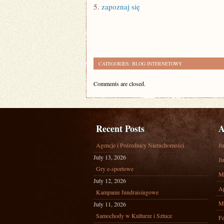
5.
zapoznaj się
CATEGORIES:
BLOG INTERNETOWY
Comments are closed.
Recent Posts
A
Agencje i Pośrednicy Nieruchomości
Ju
July 13, 2026
Ju
Gry e-sportowe
M
July 12, 2026
Ap
Kampanie fundraisingowe
M
July 11, 2026
Samochody w Kulturze i Sztuce
Fe