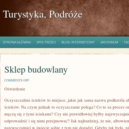
Turystyka, Podróże
STRONA GŁÓWNA
SPIS TREŚCI
BLOG INTERNETOWY
ARCHIWUM
TA
Sklep budowlany
ON
COMMENTS OFF
SKLEP
Oświetlenie
BUDOWLANY
Oczyszczalnia ścieków to miejsce, jakie jak sama nazwa podkreśla a
ścieków. Na czym jednak to oczyszczanie polega? Co to za proces or
męczą się z tymi ściekami? Czy nie prawidłowiej byłby najzwyczajnie
odprowadzić i się nimi przejmować? Jak najbardziej, że nie, albowie
najzwyczajniej w świecie sobie z tym nie doradzi. Gdyby tak było, 