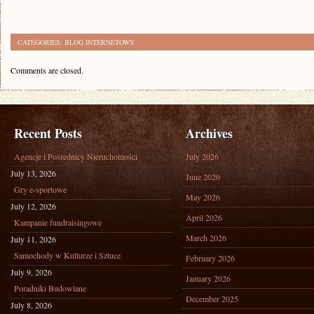
CATEGORIES:
BLOG INTERNETOWY
Comments are closed.
Recent Posts
Archives
Agencje i Pośrednicy Nieruchomości
July 2026
July 13, 2026
June 2026
Gry e-sportowe
May 2026
July 12, 2026
April 2026
Kampanie fundraisingowe
March 2026
July 11, 2026
Samochody w Kulturze i Sztuce
February 2026
July 9, 2026
January 2026
Poradniki Budowlane
December 2025
July 8, 2026