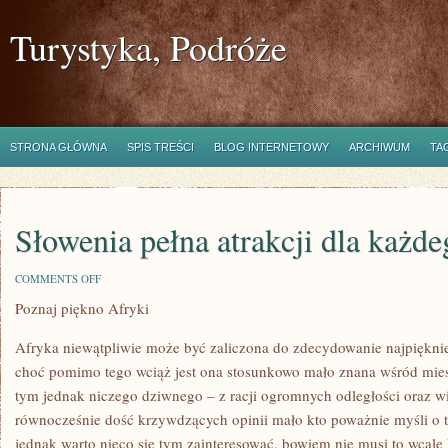
Turystyka, Podróże
STRONA GŁÓWNA
SPIS TREŚCI
BLOG INTERNETOWY
ARCHIWUM
TA
Słowenia pełna atrakcji dla każde
ON
COMMENTS OFF
SŁOWENIA
Poznaj piękno Afryki
PEŁNA
ATRAKCJI
DLA
Afryka niewątpliwie może być zaliczona do zdecydowanie najpięknie
KAŻDEGO
choć pomimo tego wciąż jest ona stosunkowo mało znana wśród mi
tym jednak niczego dziwnego – z racji ogromnych odległości oraz w
równocześnie dość krzywdzących opinii mało kto poważnie myśli o 
jednak warto nieco się tym zainteresować, bowiem nie musi to wcale 