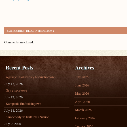
CATEGORIES:
BLOG INTERNETOWY
Comments are closed.
Recent Posts
Archives
Agencje i Pośrednicy Nieruchomości
July 2026
July 13, 2026
June 2026
Gry e-sportowe
May 2026
July 12, 2026
April 2026
Kampanie fundraisingowe
March 2026
July 11, 2026
Samochody w Kulturze i Sztuce
February 2026
July 9, 2026
January 2026