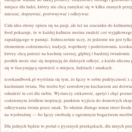
miejsce dla ludzi, którzy nie chcą zamykać się w kilku znanych przep
mieszać, doprawiać, porównywać i odkrywać.
Cała idea strony opiera się na pasji, ale też na szacunku do kulinarne
food pokazuje, że w każdej kulturze można znaleźć coś wyjątkowego,
zapadającego w pamięć. Jednocześnie uczy, że jedzenie nie jest tyl
elementem codzienności, tradycji, wspólnoty i podróżowania. icookan
którzy chcą patrzeć na kuchnię szerzej, głębiej i bardziej świadomie.
posiłek może stać się inspiracją do dalszych odkryć, a każda uliczn
się w fascynującą opowieść o miejscu, ludziach i smakach.
icookandbook.pl wyróżnia się tym, że łączy w sobie praktyczność z 
kuchniami świata. Nie trzeba być zawodowym kucharzem ani doświ
odnaleźć tu coś dla siebie. Wystarczy ciekawość, apetyt i chęć pozn
codziennym źródłem inspiracji, punktem wyjścia do domowych eks
odkrywania świata przez smak. To właśnie dlatego temat street foodu z
na wyobraźnię — bo łączy swobodę z ogromnym bogactwem możliw
Dla jednych będzie to portal o pysznych przekąskach, dla innych p