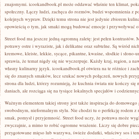
znajomymi. icookandbook.pl może oddawać właśnie ten klimat, poka
społeczny. Łączy ludzi, zachęca do rozmów, budzi wspomnienia z po
kolejnych wypraw. Dzięki temu strona nie jest jedynie zbiorem kulina
opowieścią o tym, jak smaki mogą budować emocje i przywoływać ob
Street food ma jeszcze jedną ogromną zaletę: jest pełen kontrastów
potrawy ostre i wyraziste, jak i delikatne oraz subtelne. Są wśród nic
kremowe, kleiste, lekkie, sycące, pikantne, kwaśne, słodkie i słon
sprawia, że temat nigdy się nie wyczerpuje. Każdy kraj, region, a n
własny kulinarny język. icookandbook.pl otwiera na te różnice i zac
się do znanych smaków, lecz szukać nowych połączeń, nowych przy
strona dla ludzi, którzy rozumieją, że kuchnia świata nie kończy się 
daniach, ale rozciąga się na tysiące lokalnych specjałów i codzienn
Ważnym elementem takiej strony jest także inspiracja do domowego 
swobodnym, nieformalnym stylu. Nie chodzi tu o perfekcję rodem z re
smak, pomysł i przyjemność. Street food uczy, że potrawa może wyglą
zwyczajnie, a mimo to robić ogromne wrażenie. Liczy się dobre pie
przygotowane mięso lub warzywa, świeże dodatki, właściwy sos i ten