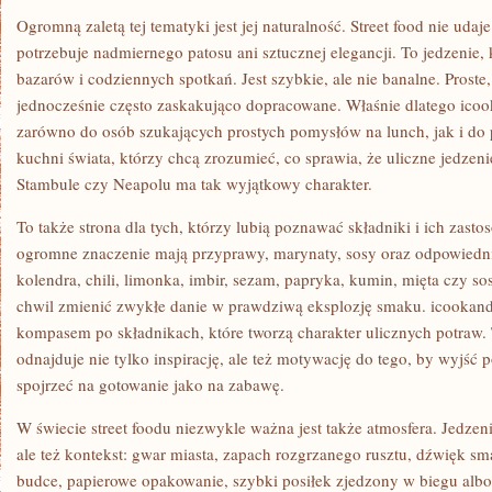
Ogromną zaletą tej tematyki jest jej naturalność. Street food nie udaj
potrzebuje nadmiernego patosu ani sztucznej elegancji. To jedzenie, k
bazarów i codziennych spotkań. Jest szybkie, ale nie banalne. Proste,
jednocześnie często zaskakująco dopracowane. Właśnie dlatego icoo
zarówno do osób szukających prostych pomysłów na lunch, jak i d
kuchni świata, którzy chcą zrozumieć, co sprawia, że uliczne jedz
Stambule czy Neapolu ma tak wyjątkowy charakter.
To także strona dla tych, którzy lubią poznawać składniki i ich zast
ogromne znaczenie mają przyprawy, marynaty, sosy oraz odpowiedn
kolendra, chili, limonka, imbir, sezam, papryka, kumin, mięta czy so
chwil zmienić zwykłe danie w prawdziwą eksplozję smaku. icookan
kompasem po składnikach, które tworzą charakter ulicznych potraw. 
odnajduje nie tylko inspirację, ale też motywację do tego, by wyjść
spojrzeć na gotowanie jako na zabawę.
W świecie street foodu niezwykle ważna jest także atmosfera. Jedzeni
ale też kontekst: gwar miasta, zapach rozgrzanego rusztu, dźwięk sm
budce, papierowe opakowanie, szybki posiłek zjedzony w biegu alb