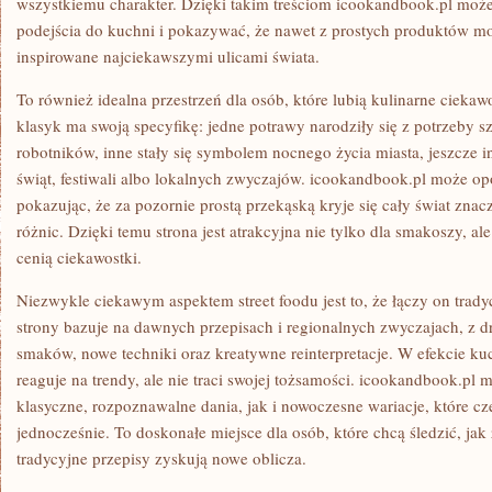
wszystkiemu charakter. Dzięki takim treściom icookandbook.pl moż
podejścia do kuchni i pokazywać, że nawet z prostych produktów m
inspirowane najciekawszymi ulicami świata.
To również idealna przestrzeń dla osób, które lubią kulinarne ciekaw
klasyk ma swoją specyfikę: jedne potrawy narodziły się z potrzeby 
robotników, inne stały się symbolem nocnego życia miasta, jeszcze 
świąt, festiwali albo lokalnych zwyczajów. icookandbook.pl może op
pokazując, że za pozornie prostą przekąską kryje się cały świat znacz
różnic. Dzięki temu strona jest atrakcyjna nie tylko dla smakoszy, al
cenią ciekawostki.
Niezwykle ciekawym aspektem street foodu jest to, że łączy on trady
strony bazuje na dawnych przepisach i regionalnych zwyczajach, z dru
smaków, nowe techniki oraz kreatywne reinterpretacje. W efekcie kuch
reaguje na trendy, ale nie traci swojej tożsamości. icookandbook.p
klasyczne, rozpoznawalne dania, jak i nowoczesne wariacje, które cze
jednocześnie. To doskonałe miejsce dla osób, które chcą śledzić, jak 
tradycyjne przepisy zyskują nowe oblicza.