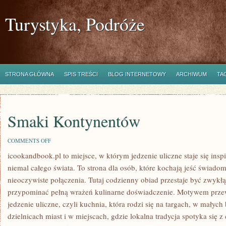
Turystyka, Podróże
STRONA GŁÓWNA
SPIS TREŚCI
BLOG INTERNETOWY
ARCHIWUM
TA
Smaki Kontynentów
ON
COMMENTS OFF
SMAKI
icookandbook.pl to miejsce, w którym jedzenie uliczne staje się ins
KONTYNENTÓW
niemal całego świata. To strona dla osób, które kochają jeść świadomi
nieoczywiste połączenia. Tutaj codzienny obiad przestaje być zwykł
przypominać pełną wrażeń kulinarne doświadczenie. Motywem przew
jedzenie uliczne, czyli kuchnia, która rodzi się na targach, w małyc
dzielnicach miast i w miejscach, gdzie lokalna tradycja spotyka się