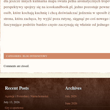
dla jeszcze innych kulinarna mapa świata pełna aromatycznych tropów
perspektywy spojrzy się na icookandbook.pl, jedno pozostaje pewne: 
osób, które kochają kuchnię i chcą doświadczać jedzenia w sposób 
strona, która zachęca, by wyjść poza rutynę, sięgnąć po coś nowego i
fascynujące podróże bardzo często zaczynają się właśnie od jednego
CATEGORIES:
BLOG INTERNETOWY
Comments are closed.
Recent Posts
Archives
Agencje i Pośrednicy Nieruchomości
July 2026
July 13, 2026
June 2026
Gry e-sportowe