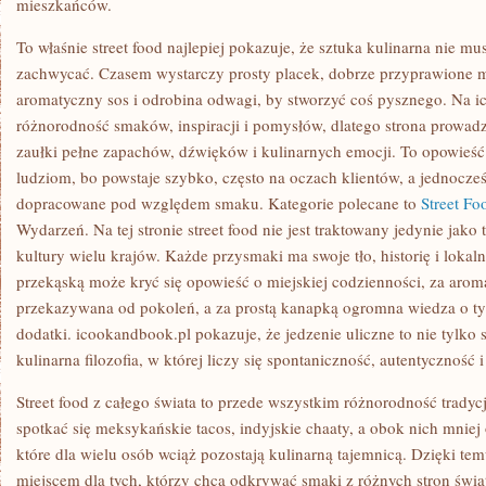
mieszkańców.
To właśnie street food najlepiej pokazuje, że sztuka kulinarna nie m
zachwycać. Czasem wystarczy prosty placek, dobrze przyprawione 
aromatyczny sos i odrobina odwagi, by stworzyć coś pysznego. Na i
różnorodność smaków, inspiracji i pomysłów, dlatego strona prowadz
zaułki pełne zapachów, dźwięków i kulinarnych emocji. To opowieść o 
ludziom, bo powstaje szybko, często na oczach klientów, a jednocz
dopracowane pod względem smaku. Kategorie polecane to
Street F
Wydarzeń. Na tej stronie street food nie jest traktowany jedynie jako 
kultury wielu krajów. Każde przysmaki ma swoje tło, historię i lokal
przekąską może kryć się opowieść o miejskiej codzienności, za arom
przekazywana od pokoleń, a za prostą kanapką ogromna wiedza o tym
dodatki. icookandbook.pl pokazuje, że jedzenie uliczne to nie tylko s
kulinarna filozofia, w której liczy się spontaniczność, autentyczność 
Street food z całego świata to przede wszystkim różnorodność tradycj
spotkać się meksykańskie tacos, indyjskie chaaty, a obok nich mniej
które dla wielu osób wciąż pozostają kulinarną tajemnicą. Dzięki tem
miejscem dla tych, którzy chcą odkrywać smaki z różnych stron świ