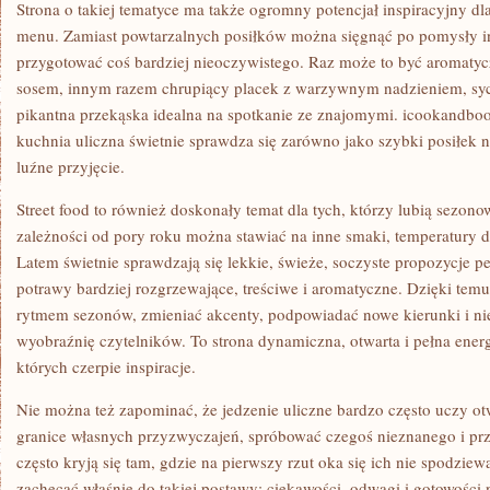
Strona o takiej tematyce ma także ogromny potencjał inspiracyjny d
menu. Zamiast powtarzalnych posiłków można sięgnąć po pomysły in
przygotować coś bardziej nieoczywistego. Raz może to być aromaty
sosem, innym razem chrupiący placek z warzywnym nadzieniem, syc
pikantna przekąska idealna na spotkanie ze znajomymi. icookandbo
kuchnia uliczna świetnie sprawdza się zarówno jako szybki posiłek n
luźne przyjęcie.
Street food to również doskonały temat dla tych, którzy lubią sezon
zależności od pory roku można stawiać na inne smaki, temperatury d
Latem świetnie sprawdzają się lekkie, świeże, soczyste propozycje p
potrawy bardziej rozgrzewające, treściwe i aromatyczne. Dzięki te
rytmem sezonów, zmieniać akcenty, podpowiadać nowe kierunki i ni
wyobraźnię czytelników. To strona dynamiczna, otwarta i pełna energ
których czerpie inspiracje.
Nie można też zapominać, że jedzenie uliczne bardzo często uczy ot
granice własnych przyzwyczajeń, spróbować czegoś nieznanego i prz
często kryją się tam, gdzie na pierwszy rzut oka się ich nie spodzi
zachęcać właśnie do takiej postawy: ciekawości, odwagi i gotowości 