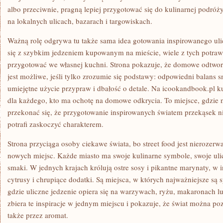
albo przeciwnie, pragną lepiej przygotować się do kulinarnej podróż
na lokalnych ulicach, bazarach i targowiskach.
Ważną rolę odgrywa tu także sama idea gotowania inspirowanego ulic
się z szybkim jedzeniem kupowanym na mieście, wiele z tych potr
przygotować we własnej kuchni. Strona pokazuje, że domowe odtworz
jest możliwe, jeśli tylko zrozumie się podstawy: odpowiedni balans
umiejętne użycie przypraw i dbałość o detale. Na icookandbook.pl ku
dla każdego, kto ma ochotę na domowe odkrycia. To miejsce, gdzie
przekonać się, że przygotowanie inspirowanych światem przekąsek ni
potrafi zaskoczyć charakterem.
Strona przyciąga osoby ciekawe świata, bo street food jest nieroze
nowych miejsc. Każde miasto ma swoje kulinarne symbole, swoje ulic
smaki. W jednych krajach królują ostre sosy i pikantne marynaty, w 
cytrusy i chrupiące dodatki. Są miejsca, w których najważniejsze są s
gdzie uliczne jedzenie opiera się na warzywach, ryżu, makaronach l
zbiera te inspiracje w jednym miejscu i pokazuje, że świat można po
także przez aromat.