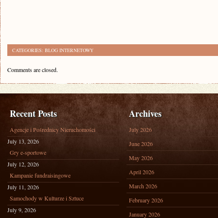
CATEGORIES:
BLOG INTERNETOWY
Comments are closed.
Recent Posts
Archives
Agencje i Pośrednicy Nieruchomości
July 2026
July 13, 2026
June 2026
Gry e-sportowe
May 2026
July 12, 2026
April 2026
Kampanie fundraisingowe
March 2026
July 11, 2026
Samochody w Kulturze i Sztuce
February 2026
July 9, 2026
January 2026