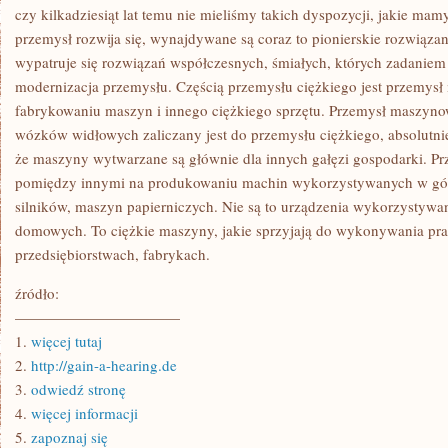
DRODZE
czy kilkadziesiąt lat temu nie mieliśmy takich dyspozycji, jakie mamy
SYTUACJE
przemysł rozwija się, wynajdywane są coraz to pionierskie rozwiązan
wypatruje się rozwiązań współczesnych, śmiałych, których zadaniem 
modernizacja przemysłu. Częścią przemysłu ciężkiego jest przemys
fabrykowaniu maszyn i innego ciężkiego sprzętu. Przemysł maszy
wózków widłowych zaliczany jest do przemysłu ciężkiego, absolutnie 
że maszyny wytwarzane są głównie dla innych gałęzi gospodarki. P
pomiędzy innymi na produkowaniu machin wykorzystywanych w górn
silników, maszyn papierniczych. Nie są to urządzenia wykorzystyw
domowych. To ciężkie maszyny, jakie sprzyjają do wykonywania p
przedsiębiorstwach, fabrykach.
źródło:
———————————
1.
więcej tutaj
2.
http://gain-a-hearing.de
3.
odwiedź stronę
4.
więcej informacji
5.
zapoznaj się