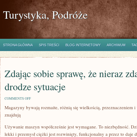
Turystyka, Podróże
STRONA GŁÓWNA
SPIS TREŚCI
BLOG INTERNETOWY
ARCHIWUM
TA
Zdając sobie sprawę, że nieraz zda
drodze sytuacje
ON
COMMENTS OFF
ZDAJĄC
Magazyny bywają rozmaite, różnią się wielkością, przeznaczeniem i 
SOBIE
SPRAWĘ,
znajdują
ŻE
NIERAZ
ZDARZAJĄ
Używanie maszyn współcześnie jest wymagane. To niezbędność. Dzi
SIĘ
lekki i przemysł ciężki jest rozwinięty, funkcjonalny a przez to daje 
NA