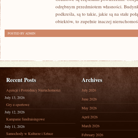
POSIADŁOŚCI
odrębnym przedmiotem własności. Budynk
WYSTĘPUJE
podkreśla, są to takie, jakie są na stałe 
WEWNĘTRZNY
obiektów, to zupełnie inaczej nieruchomoś
PODZIAŁ
POSTED BY ADMIN
Recent Posts
Archives
Agencje i Pośrednicy Nieruchomości
July 2026
July 13, 2026
June 2026
Gry e-sportowe
May 2026
July 12, 2026
April 2026
Kampanie fundraisingowe
March 2026
July 11, 2026
Samochody w Kulturze i Sztuce
February 2026