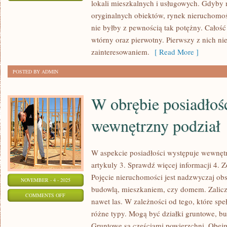
lokali mieszkalnych i usługowych. Gdyby 
DZIŚ
oryginalnych obiektów, rynek nieruchomo
RYNEK
nie byłby z pewnością tak potężny. Całość
DZIAŁKI
wtórny oraz pierwotny. Pierwszy z nich ni
JEST
zainteresowaniem.
[ Read More ]
NIEZMIERNIE
POSTED BY ADMIN
W obrębie posiadłoś
wewnętrzny podział
W aspekcie posiadłości występuje wewnętrz
artykuly 3. Sprawdź więcej informacji 4. 
Pojęcie nieruchomości jest nadzwyczaj obsz
NOVEMBER - 4 - 2025
budowlą, mieszkaniem, czy domem. Zalicza 
ON
COMMENTS OFF
nawet las. W zależności od tego, które speł
W
różne typy. Mogą być działki gruntowe, 
OBRĘBIE
Gruntowe są częściami powierzchni. Obejmu