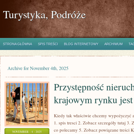
Turystyka, Podróże
STRONA GŁÓWNA
SPIS TREŚCI
BLOG INTERNETOWY
ARCHIWUM
TA
Archive for November 4th, 2025
Przystępność nieruc
krajowym rynku jest
Kiedy tak właściwie chcemy wypożyczyć a
1. spis tresci 2. Zobacz szczegóły tutaj 3.
co polecamy 5. Zobacz powiązane treści K
NOVEMBER - 4 - 2025