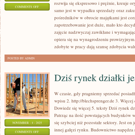
rozwija się ekspresowo i prężnie, kreuje o
ON
COMMENTS OFF
samo jest w wypadku sprzedaży oraz zakup
PRZYSTĘPNOŚĆ
pośredników w obrocie majątkami jest cora
NIERUCHOMOŚCI
zapotrzebowanie jest duże, mało kto decyduj
NA
zajęcie nadzwyczaj zawikłane i wymagaj
KRAJOWYM
opiera się na wynagrodzeniu prowizyjnym
RYNKU
zdobyte w pracy dają szansę zdobycia wal
JEST
POSTED BY ADMIN
DUŻA
Dziś rynek działki j
W czasie, gdy pragniemy sprzedać posiadł
wpisu 2. http://blechsprenger.de 3. Więcej 
Dowiedz się więcej 5. teksty Dziś rynek dzi
Patrząc na ilość powstających budynków w
się szybciej niż pozostałe sektory. Jest on
NOVEMBER - 4 - 2025
innej gałęzi rynku. Budownictwo napędza 
ON
COMMENTS OFF